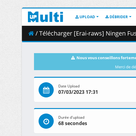
UPLOAD
DÉBRIDER
/ Télécharger [Erai-raws] Ningen Fushin no Boukensha-tach
Nous vous conseillons forteme
Merci de dé
Date Upload
07/03/2023 17:31
Durée d'upload
68 secondes