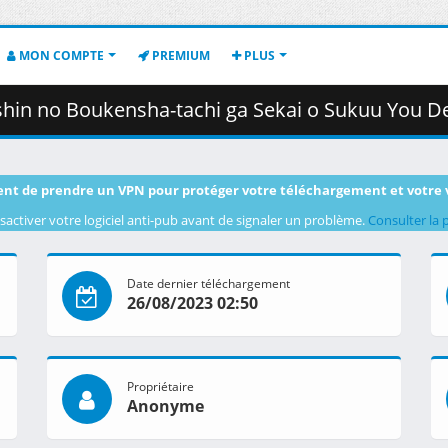
MON COMPTE
PREMIUM
PLUS
i ga Sekai o Sukuu You Desu - 10 [1080p][Multiple Subtitle][69E74C53].mkv.002
nt de prendre un VPN pour protéger votre téléchargement et votre 
sactiver votre logiciel anti-pub avant de signaler un problème.
Consulter la 
Date dernier téléchargement
26/08/2023 02:50
Propriétaire
Anonyme