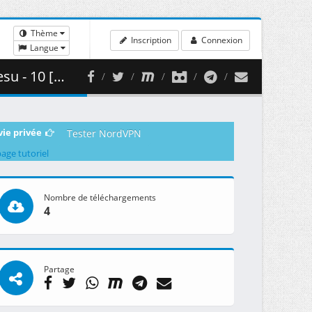
Thème
Inscription
Connexion
Langue
 ( 460.66 MB )
vie privée
Tester NordVPN
page tutoriel
Nombre de téléchargements
4
Partage