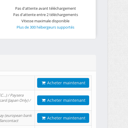
Pas d'attente avant téléchargement
Pas d'attente entre 2 téléchargements
Vitesse maximale disponible
Plus de 300 hébergeurs supportés
Acheter maintenant
EC…) / Paysera
Acheter maintenant
card (Japan Only) /
tPay (european bank
Acheter maintenant
/ Bancontact