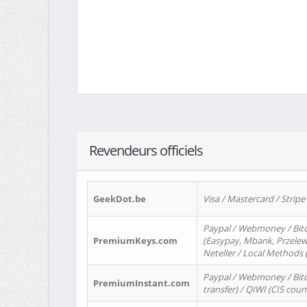
Revendeurs officiels
GeekDot.be
Visa / Mastercard / Stripe
Paypal / Webmoney / Bitc
PremiumKeys.com
(Easypay, Mbank, Przelewy2
Neteller / Local Methods
Paypal / Webmoney / Bitc
PremiumInstant.com
transfer) / QIWI (CIS coun