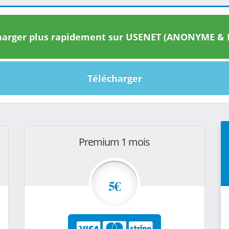
arger plus rapidement sur USENET (ANONYME & I
Télécharger
Premium 1 mois
5€