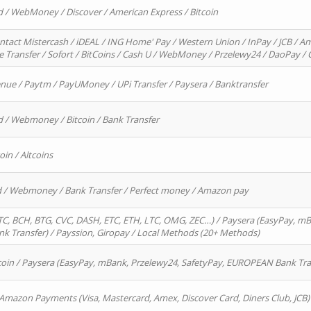
d / WebMoney / Discover / American Express / Bitcoin
ntact Mistercash / iDEAL / ING Home' Pay / Western Union / InPay / JCB / Am
re Transfer / Sofort / BitCoins / Cash U / WebMoney / Przelewy24 / DaoPay 
enue / Paytm / PayUMoney / UPi Transfer / Paysera / Banktransfer
d / Webmoney / Bitcoin / Bank Transfer
oin / Altcoins
rd / Webmoney / Bank Transfer / Perfect money / Amazon pay
, BCH, BTG, CVC, DASH, ETC, ETH, LTC, OMG, ZEC…) / Paysera (EasyPay, mB
 Transfer) / Payssion, Giropay / Local Methods (20+ Methods)
oin / Paysera (EasyPay, mBank, Przelewy24, SafetyPay, EUROPEAN Bank Transf
 Amazon Payments (Visa, Mastercard, Amex, Discover Card, Diners Club, JCB)