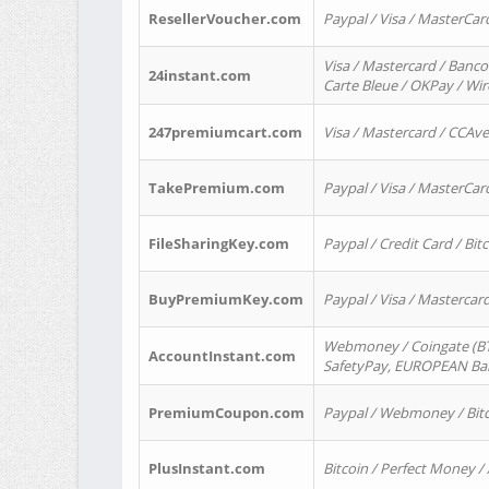
ResellerVoucher.com
Paypal / Visa / MasterCar
Visa / Mastercard / Banco
24instant.com
Carte Bleue / OKPay / Wi
247premiumcart.com
Visa / Mastercard / CCAv
TakePremium.com
Paypal / Visa / MasterCar
FileSharingKey.com
Paypal / Credit Card / Bitc
BuyPremiumKey.com
Paypal / Visa / Masterca
Webmoney / Coingate (BTC
AccountInstant.com
SafetyPay, EUROPEAN Bank
PremiumCoupon.com
Paypal / Webmoney / Bitc
PlusInstant.com
Bitcoin / Perfect Money /