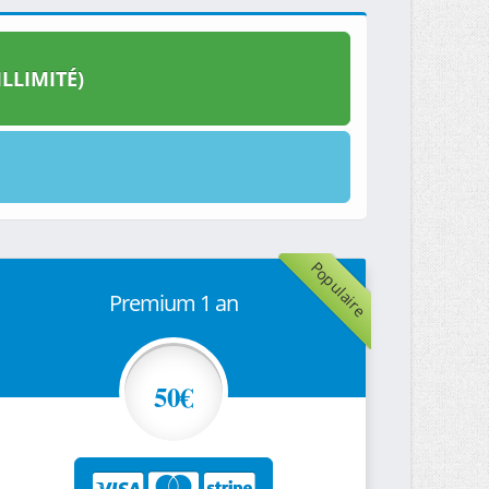
LLIMITÉ)
Populaire
Premium 1 an
50€