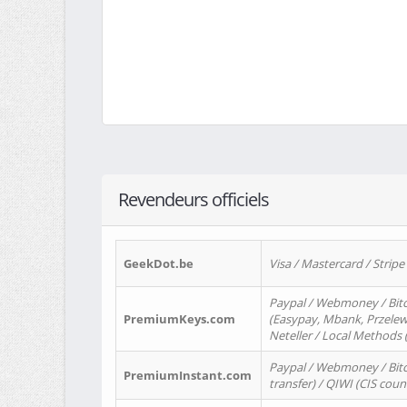
Revendeurs officiels
GeekDot.be
Visa / Mastercard / Stripe
Paypal / Webmoney / Bitc
PremiumKeys.com
(Easypay, Mbank, Przelewy2
Neteller / Local Methods
Paypal / Webmoney / Bitc
PremiumInstant.com
transfer) / QIWI (CIS coun