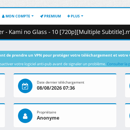
MON COMPTE
PREMIUM
PLUS
ami no Glass - 10 [720p][Multiple Subtitle].mkv.002 ( 3
nt de prendre un VPN pour protéger votre téléchargement et votre 
sactiver votre logiciel anti-pub avant de signaler un problème.
Consulter la 
Date dernier téléchargement
08/08/2026 07:36
Propriétaire
Anonyme