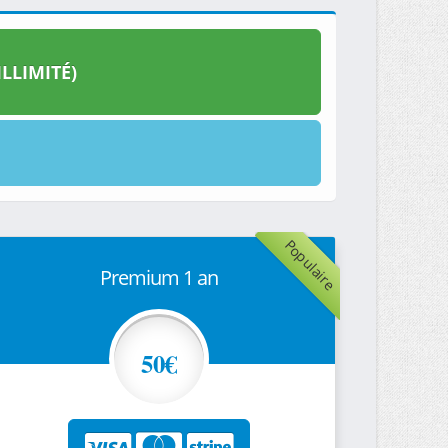
LLIMITÉ)
Populaire
Premium 1 an
50€