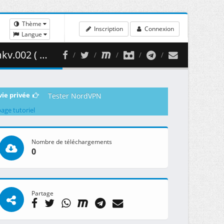
Thème
Inscription
Connexion
Langue
57.83 MB )
vie privée
Tester NordVPN
page tutoriel
Nombre de téléchargements
0
Partage