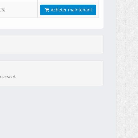
Acheter maintenant
CB)
ursement.