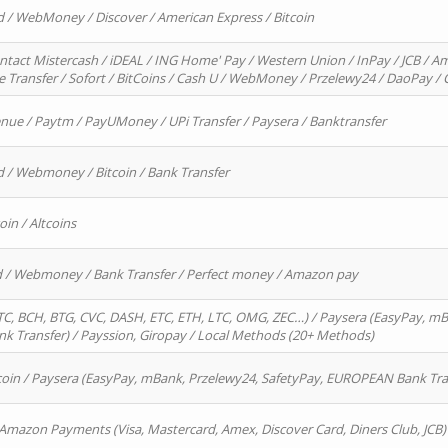
d / WebMoney / Discover / American Express / Bitcoin
ntact Mistercash / iDEAL / ING Home' Pay / Western Union / InPay / JCB / Am
re Transfer / Sofort / BitCoins / Cash U / WebMoney / Przelewy24 / DaoPay 
enue / Paytm / PayUMoney / UPi Transfer / Paysera / Banktransfer
d / Webmoney / Bitcoin / Bank Transfer
oin / Altcoins
rd / Webmoney / Bank Transfer / Perfect money / Amazon pay
, BCH, BTG, CVC, DASH, ETC, ETH, LTC, OMG, ZEC…) / Paysera (EasyPay, mB
 Transfer) / Payssion, Giropay / Local Methods (20+ Methods)
oin / Paysera (EasyPay, mBank, Przelewy24, SafetyPay, EUROPEAN Bank Transf
 Amazon Payments (Visa, Mastercard, Amex, Discover Card, Diners Club, JCB)