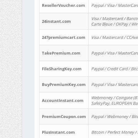
ResellerVoucher.com
Paypal / Visa / MasterCar
Visa / Mastercard / Banco
24instant.com
Carte Bleue / OKPay / Wi
247premiumcart.com
Visa / Mastercard / CCAv
TakePremium.com
Paypal / Visa / MasterCar
FileSharingKey.com
Paypal / Credit Card / Bitc
BuyPremiumKey.com
Paypal / Visa / Masterca
Webmoney / Coingate (BTC
AccountInstant.com
SafetyPay, EUROPEAN Bank
PremiumCoupon.com
Paypal / Webmoney / Bitc
PlusInstant.com
Bitcoin / Perfect Money /