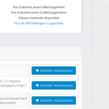
Pas d'attente avant téléchargement
Pas d'attente entre 2 téléchargements
Vitesse maximale disponible
Plus de 300 hébergeurs supportés
Acheter maintenant
EC…) / Paysera
Acheter maintenant
card (Japan Only) /
tPay (european bank
Acheter maintenant
/ Bancontact