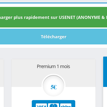
arger plus rapidement sur USENET (ANONYME & I
Télécharger
Premium 1 mois
5€