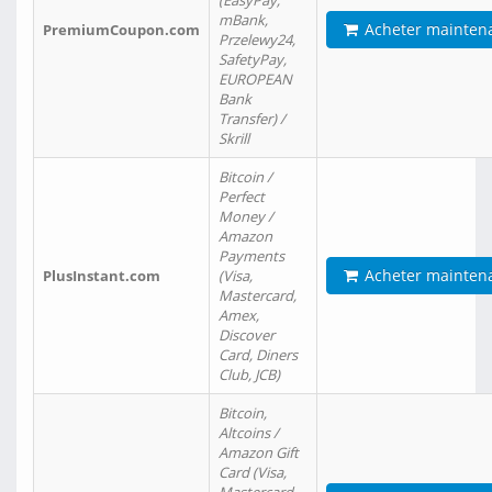
(EasyPay,
mBank,
Acheter mainten
PremiumCoupon.com
Przelewy24,
SafetyPay,
EUROPEAN
Bank
Transfer) /
Skrill
Bitcoin /
Perfect
Money /
Amazon
Payments
Acheter mainten
PlusInstant.com
(Visa,
Mastercard,
Amex,
Discover
Card, Diners
Club, JCB)
Bitcoin,
Altcoins /
Amazon Gift
Card (Visa,