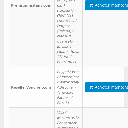
(european
Acheter mainten
PremiumInstant.com
bank
transfer) /
QIWI (CIS
countries) /
Dotpay
(Poland) /
Neosurf
(France) /
Bitcash (
Japan) / Ideal
/ Sofort/
Bancontact
Paypal / Visa
/ MasterCard
/ WebMoney
Acheter mainten
ResellerVoucher.com
/ Discover /
American
Express /
Bitcoin
Visa /
Mastercard /
Bancontact