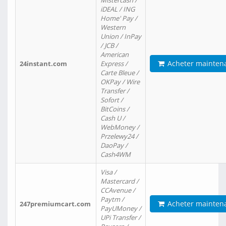
Mistercash /
iDEAL / ING
Home' Pay /
Western
Union / InPay
/ JCB /
American
Acheter mainten
24instant.com
Express /
Carte Bleue /
OKPay / Wire
Transfer /
Sofort /
BitCoins /
Cash U /
WebMoney /
Przelewy24 /
DaoPay /
Cash4WM
Visa /
Mastercard /
CCAvenue /
Paytm /
Acheter mainten
247premiumcart.com
PayUMoney /
UPi Transfer /