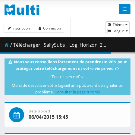
Thème
Inscription
Connexion
Langue
/ Télécharger _SallySubs__Log_Horizon_2_-_07__BD_1080p_FLAC___B2582FF3_.mkv.001 ( 645.90 MB )
Nous vous conseillons fortement de prendre un VPN pour
protéger votre téléchargement et votre vie privée
Tester NordVPN
Merci de désactiver votre logiciel anti-pub avant de signaler un
problème.
Consulter la page tutoriel
Date Upload
06/04/2015 15:45