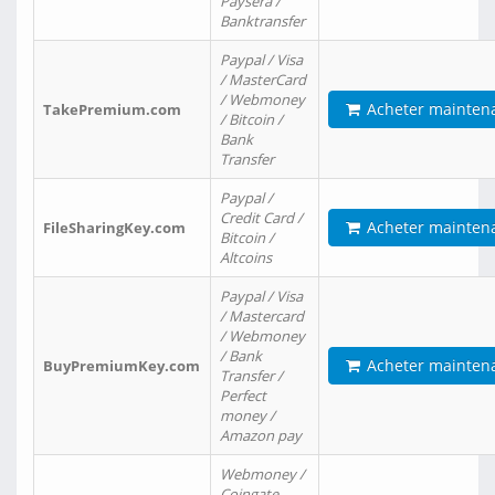
Paysera /
Banktransfer
Paypal / Visa
/ MasterCard
/ Webmoney
Acheter mainten
TakePremium.com
/ Bitcoin /
Bank
Transfer
Paypal /
Credit Card /
Acheter mainten
FileSharingKey.com
Bitcoin /
Altcoins
Paypal / Visa
/ Mastercard
/ Webmoney
/ Bank
Acheter mainten
BuyPremiumKey.com
Transfer /
Perfect
money /
Amazon pay
Webmoney /
Coingate