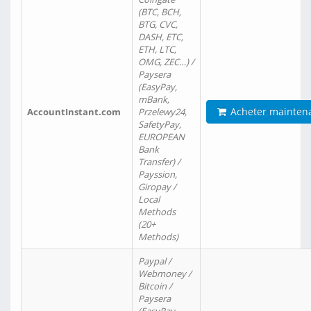
(BTC, BCH,
BTG, CVC,
DASH, ETC,
ETH, LTC,
OMG, ZEC…) /
Paysera
(EasyPay,
mBank,
Acheter mainten
AccountInstant.com
Przelewy24,
SafetyPay,
EUROPEAN
Bank
Transfer) /
Payssion,
Giropay /
Local
Methods
(20+
Methods)
Paypal /
Webmoney /
Bitcoin /
Paysera