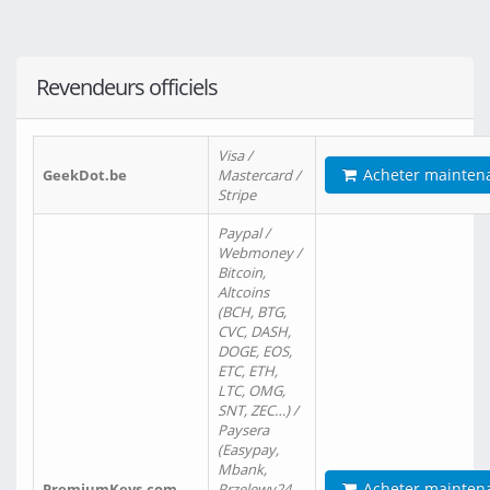
Revendeurs officiels
Visa /
Acheter mainten
GeekDot.be
Mastercard /
Stripe
Paypal /
Webmoney /
Bitcoin,
Altcoins
(BCH, BTG,
CVC, DASH,
DOGE, EOS,
ETC, ETH,
LTC, OMG,
SNT, ZEC…) /
Paysera
(Easypay,
Mbank,
Acheter mainten
PremiumKeys.com
Przelewy24,