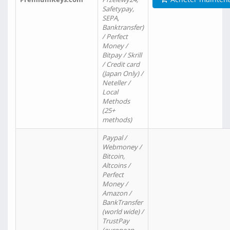
Safetypay,
SEPA,
Banktransfer)
/ Perfect
Money /
Bitpay / Skrill
/ Credit card
(Japan Only) /
Neteller /
Local
Methods
(25+
methods)
Paypal /
Webmoney /
Bitcoin,
Altcoins /
Perfect
Money /
Amazon /
BankTransfer
(world wide) /
TrustPay