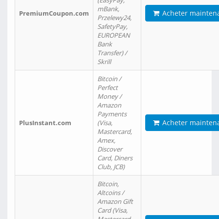
(EasyPay,
mBank,
Acheter mainten
PremiumCoupon.com
Przelewy24,
SafetyPay,
EUROPEAN
Bank
Transfer) /
Skrill
Bitcoin /
Perfect
Money /
Amazon
Payments
Acheter mainten
PlusInstant.com
(Visa,
Mastercard,
Amex,
Discover
Card, Diners
Club, JCB)
Bitcoin,
Altcoins /
Amazon Gift
Card (Visa,