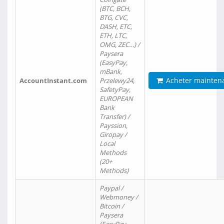
(BTC, BCH,
BTG, CVC,
DASH, ETC,
ETH, LTC,
OMG, ZEC…) /
Paysera
(EasyPay,
mBank,
Acheter mainten
AccountInstant.com
Przelewy24,
SafetyPay,
EUROPEAN
Bank
Transfer) /
Payssion,
Giropay /
Local
Methods
(20+
Methods)
Paypal /
Webmoney /
Bitcoin /
Paysera