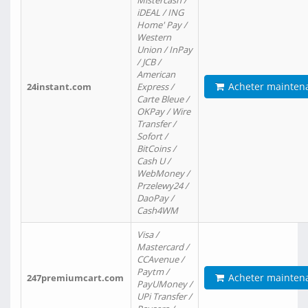
Mistercash /
iDEAL / ING
Home' Pay /
Western
Union / InPay
/ JCB /
American
Acheter mainten
24instant.com
Express /
Carte Bleue /
OKPay / Wire
Transfer /
Sofort /
BitCoins /
Cash U /
WebMoney /
Przelewy24 /
DaoPay /
Cash4WM
Visa /
Mastercard /
CCAvenue /
Paytm /
Acheter mainten
247premiumcart.com
PayUMoney /
UPi Transfer /