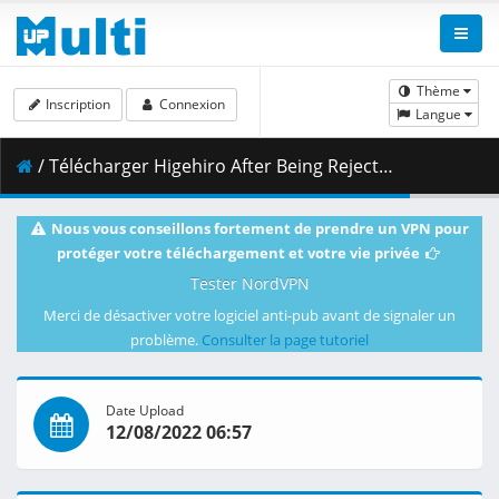
Thème
Inscription
Connexion
Langue
/ Télécharger Higehiro After Being Rejected_ I Shaved and Took in a High School Runaway Season 1 Episode 03.mkv.003 ( 456.84 MB )
Nous vous conseillons fortement de prendre un VPN pour
protéger votre téléchargement et votre vie privée
Tester NordVPN
Merci de désactiver votre logiciel anti-pub avant de signaler un
problème.
Consulter la page tutoriel
Date Upload
12/08/2022 06:57