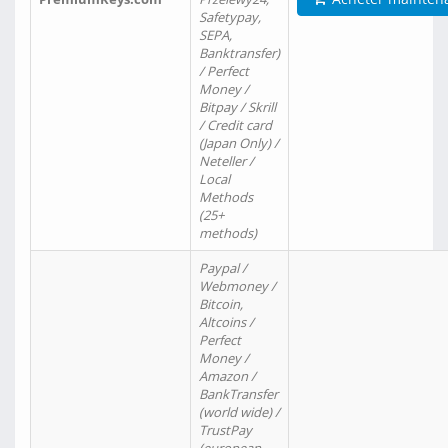
Safetypay,
SEPA,
Banktransfer)
/ Perfect
Money /
Bitpay / Skrill
/ Credit card
(Japan Only) /
Neteller /
Local
Methods
(25+
methods)
Paypal /
Webmoney /
Bitcoin,
Altcoins /
Perfect
Money /
Amazon /
BankTransfer
(world wide) /
TrustPay