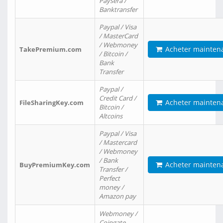
Paysera /
Banktransfer
Paypal / Visa
/ MasterCard
/ Webmoney
Acheter mainten
TakePremium.com
/ Bitcoin /
Bank
Transfer
Paypal /
Credit Card /
Acheter mainten
FileSharingKey.com
Bitcoin /
Altcoins
Paypal / Visa
/ Mastercard
/ Webmoney
/ Bank
Acheter mainten
BuyPremiumKey.com
Transfer /
Perfect
money /
Amazon pay
Webmoney /
Coingate