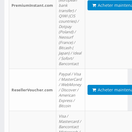
(european
Acheter mainten
PremiumInstant.com
bank
transfer) /
QIWI (CIS
countries) /
Dotpay
(Poland) /
Neosurf
(France) /
Bitcash (
Japan) / Ideal
/ Sofort/
Bancontact
Paypal / Visa
/ MasterCard
/ WebMoney
Acheter mainten
ResellerVoucher.com
/ Discover /
American
Express /
Bitcoin
Visa /
Mastercard /
Bancontact