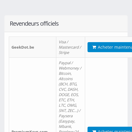
Revendeurs officiels
Visa /
Acheter mainten
GeekDot.be
Mastercard /
Stripe
Paypal /
Webmoney /
Bitcoin,
Altcoins
(BCH, BTG,
CVC, DASH,
DOGE, EOS,
ETC, ETH,
LTC, OMG,
SNT, ZEC…) /
Paysera
(Easypay,
Mbank,
Acheter mainten
PremiumKeys.com
Przelewy24,