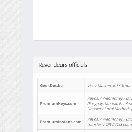
Revendeurs officiels
GeekDot.be
Visa / Mastercard / Stripe
Paypal / Webmoney / Bitc
PremiumKeys.com
(Easypay, Mbank, Przelewy2
Neteller / Local Methods
Paypal / Webmoney / Bitc
PremiumInstant.com
transfer) / QIWI (CIS coun