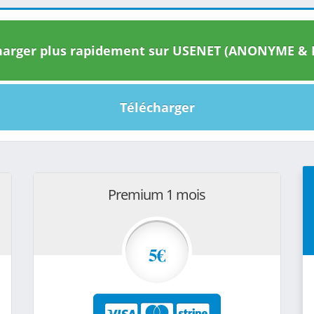
arger plus rapidement sur USENET (ANONYME & I
Télécharger
Premium 1 mois
5€