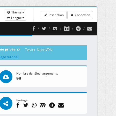
Thème
Inscription
Connexion
Langue
vie privée
Tester NordVPN
page tutoriel
Nombre de téléchargements
99
Partage