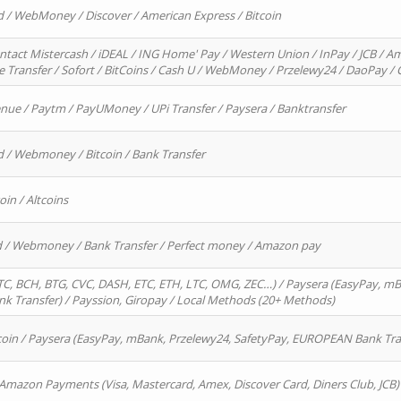
d / WebMoney / Discover / American Express / Bitcoin
ntact Mistercash / iDEAL / ING Home' Pay / Western Union / InPay / JCB / Am
re Transfer / Sofort / BitCoins / Cash U / WebMoney / Przelewy24 / DaoPay 
enue / Paytm / PayUMoney / UPi Transfer / Paysera / Banktransfer
d / Webmoney / Bitcoin / Bank Transfer
oin / Altcoins
rd / Webmoney / Bank Transfer / Perfect money / Amazon pay
, BCH, BTG, CVC, DASH, ETC, ETH, LTC, OMG, ZEC…) / Paysera (EasyPay, mB
 Transfer) / Payssion, Giropay / Local Methods (20+ Methods)
oin / Paysera (EasyPay, mBank, Przelewy24, SafetyPay, EUROPEAN Bank Transf
 Amazon Payments (Visa, Mastercard, Amex, Discover Card, Diners Club, JCB)