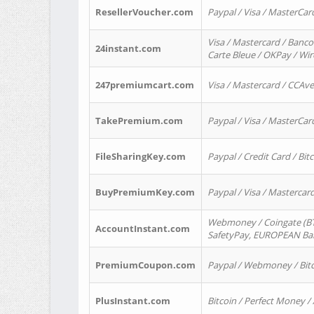
ResellerVoucher.com
Paypal / Visa / MasterCar
Visa / Mastercard / Banco
24instant.com
Carte Bleue / OKPay / Wi
247premiumcart.com
Visa / Mastercard / CCAv
TakePremium.com
Paypal / Visa / MasterCar
FileSharingKey.com
Paypal / Credit Card / Bitc
BuyPremiumKey.com
Paypal / Visa / Masterca
Webmoney / Coingate (BTC
AccountInstant.com
SafetyPay, EUROPEAN Bank
PremiumCoupon.com
Paypal / Webmoney / Bitc
PlusInstant.com
Bitcoin / Perfect Money /