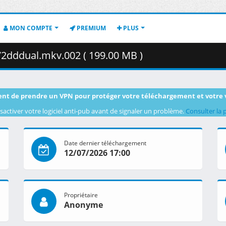
MON COMPTE
PREMIUM
PLUS
2dddual.mkv.002 ( 199.00 MB )
nt de prendre un VPN pour protéger votre téléchargement et votre 
sactiver votre logiciel anti-pub avant de signaler un problème.
Consulter la 
Date dernier téléchargement
12/07/2026 17:00
Propriétaire
Anonyme