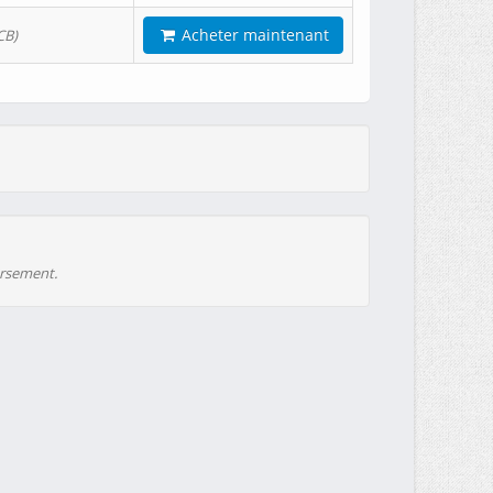
Acheter maintenant
CB)
ursement.