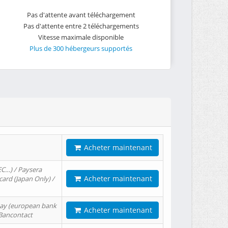
Pas d'attente avant téléchargement
Pas d'attente entre 2 téléchargements
Vitesse maximale disponible
Plus de 300 hébergeurs supportés
Acheter maintenant
EC…) / Paysera
Acheter maintenant
card (Japan Only) /
tPay (european bank
Acheter maintenant
/ Bancontact