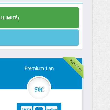
LLIMITÉ)
Populaire
Premium 1 an
50€