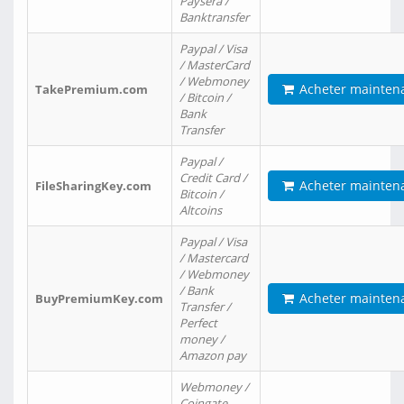
Paysera /
Banktransfer
Paypal / Visa
/ MasterCard
/ Webmoney
Acheter mainten
TakePremium.com
/ Bitcoin /
Bank
Transfer
Paypal /
Credit Card /
Acheter mainten
FileSharingKey.com
Bitcoin /
Altcoins
Paypal / Visa
/ Mastercard
/ Webmoney
/ Bank
Acheter mainten
BuyPremiumKey.com
Transfer /
Perfect
money /
Amazon pay
Webmoney /
Coingate