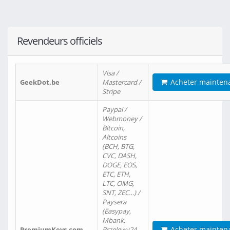
Revendeurs officiels
Visa /
Acheter mainten
GeekDot.be
Mastercard /
Stripe
Paypal /
Webmoney /
Bitcoin,
Altcoins
(BCH, BTG,
CVC, DASH,
DOGE, EOS,
ETC, ETH,
LTC, OMG,
SNT, ZEC…) /
Paysera
(Easypay,
Mbank,
Acheter mainten
PremiumKeys.com
Przelewy24,