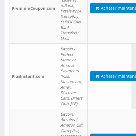
(EasyPay,
mBank,
Acheter mainten
PremiumCoupon.com
Przelewy24,
SafetyPay,
EUROPEAN
Bank
Transfer) /
Skrill
Bitcoin /
Perfect
Money /
Amazon
Payments
Acheter mainten
PlusInstant.com
(Visa,
Mastercard,
Amex,
Discover
Card, Diners
Club, JCB)
Bitcoin,
Altcoins /
Amazon Gift
Card (Visa,