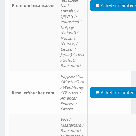
(european
Acheter mainten
PremiumInstant.com
bank
transfer) /
QIWI (CIS
countries) /
Dotpay
(Poland) /
Neosurf
(France) /
Bitcash (
Japan) / Ideal
/ Sofort/
Bancontact
Paypal / Visa
/ MasterCard
/ WebMoney
Acheter mainten
ResellerVoucher.com
/ Discover /
American
Express /
Bitcoin
Visa /
Mastercard /
Bancontact