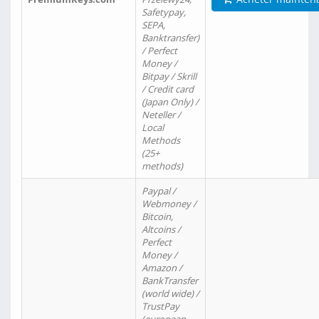
Safetypay,
SEPA,
Banktransfer)
/ Perfect
Money /
Bitpay / Skrill
/ Credit card
(Japan Only) /
Neteller /
Local
Methods
(25+
methods)
Paypal /
Webmoney /
Bitcoin,
Altcoins /
Perfect
Money /
Amazon /
BankTransfer
(world wide) /
TrustPay