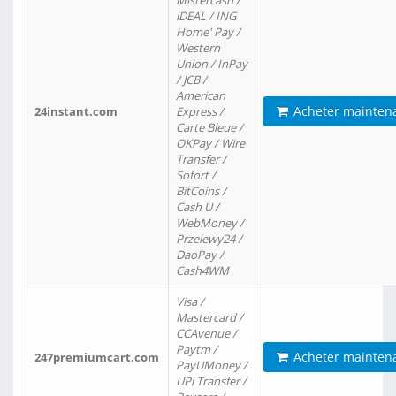
Mistercash /
iDEAL / ING
Home' Pay /
Western
Union / InPay
/ JCB /
American
Acheter mainten
24instant.com
Express /
Carte Bleue /
OKPay / Wire
Transfer /
Sofort /
BitCoins /
Cash U /
WebMoney /
Przelewy24 /
DaoPay /
Cash4WM
Visa /
Mastercard /
CCAvenue /
Paytm /
Acheter mainten
247premiumcart.com
PayUMoney /
UPi Transfer /