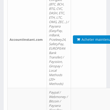
(BTC, BCH,
BTG, CVC,
DASH, ETC,
ETH, LTC,
OMG, ZEC…) /
Paysera
(EasyPay,
mBank,
Acheter mainten
AccountInstant.com
Przelewy24,
SafetyPay,
EUROPEAN
Bank
Transfer) /
Payssion,
Giropay /
Local
Methods
(20+
Methods)
Paypal /
Webmoney /
Bitcoin /
Paysera