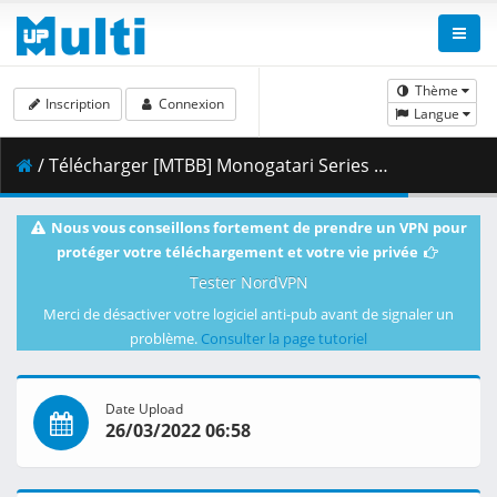
Thème
Inscription
Connexion
Langue
/ Télécharger [MTBB] Monogatari Series Second Season - 05 [DE994E04].mkv.001 ( 271.64 MB )
Nous vous conseillons fortement de prendre un VPN pour
protéger votre téléchargement et votre vie privée
Tester NordVPN
Merci de désactiver votre logiciel anti-pub avant de signaler un
problème.
Consulter la page tutoriel
Date Upload
26/03/2022 06:58