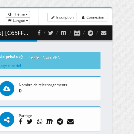
Thème
Inscription
Connexion
Langue
457.24 MB )
vie privée
Tester NordVPN
page tutoriel
Nombre de téléchargements
0
Partage