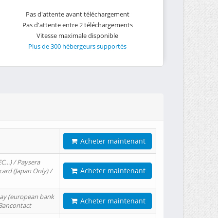
Pas d'attente avant téléchargement
Pas d'attente entre 2 téléchargements
Vitesse maximale disponible
Plus de 300 hébergeurs supportés
Acheter maintenant
EC…) / Paysera
Acheter maintenant
card (Japan Only) /
tPay (european bank
Acheter maintenant
/ Bancontact