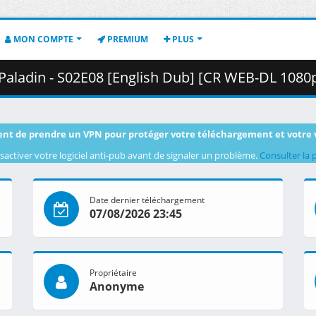
MON COMPTE
PREMIUM
PLUS
S02E08 [English Dub] [CR WEB-DL 1080p] [C65FF59E].mkv.001 ( 
nt de prendre un VPN pour protéger votre téléchargement et votre 
sactiver votre logiciel anti-pub avant de signaler un problème.
Consulter la 
Date dernier téléchargement
07/08/2026 23:45
Propriétaire
Anonyme