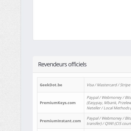
Revendeurs officiels
GeekDot.be
Visa / Mastercard / Stripe
Paypal / Webmoney / Bitc
PremiumKeys.com
(Easypay, Mbank, Przelewy2
Neteller / Local Methods
Paypal / Webmoney / Bitc
PremiumInstant.com
transfer) / QIWI (CIS coun