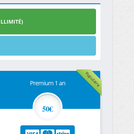
LLIMITÉ)
Populaire
Premium 1 an
50€