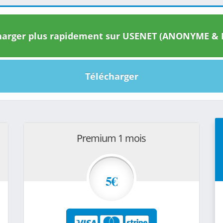
arger plus rapidement sur USENET (ANONYME & I
Télécharger
Premium 1 mois
5€