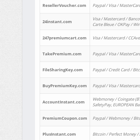
ResellerVoucher.com
Paypal / Visa / MasterCar
Visa / Mastercard / Banco
24instant.com
Carte Bleue / OKPay / Wi
247premiumcart.com
Visa / Mastercard / CCAv
TakePremium.com
Paypal / Visa / MasterCar
FileSharingKey.com
Paypal / Credit Card / Bitc
BuyPremiumKey.com
Paypal / Visa / Masterca
Webmoney / Coingate (BTC
AccountInstant.com
SafetyPay, EUROPEAN Bank
PremiumCoupon.com
Paypal / Webmoney / Bitc
PlusInstant.com
Bitcoin / Perfect Money /