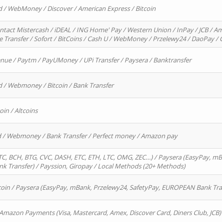
d / WebMoney / Discover / American Express / Bitcoin
ntact Mistercash / iDEAL / ING Home' Pay / Western Union / InPay / JCB / Am
re Transfer / Sofort / BitCoins / Cash U / WebMoney / Przelewy24 / DaoPay 
enue / Paytm / PayUMoney / UPi Transfer / Paysera / Banktransfer
d / Webmoney / Bitcoin / Bank Transfer
oin / Altcoins
rd / Webmoney / Bank Transfer / Perfect money / Amazon pay
, BCH, BTG, CVC, DASH, ETC, ETH, LTC, OMG, ZEC…) / Paysera (EasyPay, mB
 Transfer) / Payssion, Giropay / Local Methods (20+ Methods)
oin / Paysera (EasyPay, mBank, Przelewy24, SafetyPay, EUROPEAN Bank Transf
 Amazon Payments (Visa, Mastercard, Amex, Discover Card, Diners Club, JCB)