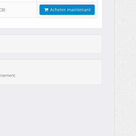
Acheter maintenant
CB)
ursement.