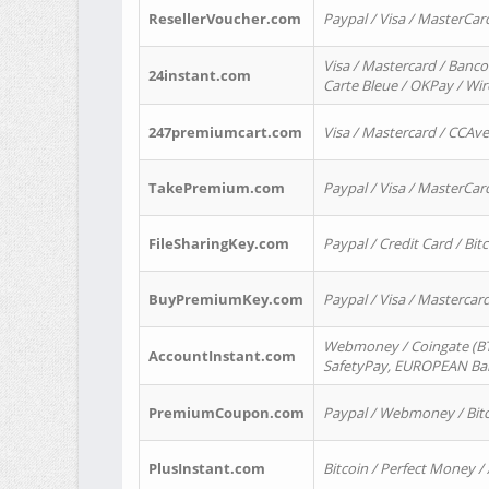
ResellerVoucher.com
Paypal / Visa / MasterCar
Visa / Mastercard / Banco
24instant.com
Carte Bleue / OKPay / Wi
247premiumcart.com
Visa / Mastercard / CCAv
TakePremium.com
Paypal / Visa / MasterCar
FileSharingKey.com
Paypal / Credit Card / Bitc
BuyPremiumKey.com
Paypal / Visa / Masterca
Webmoney / Coingate (BTC
AccountInstant.com
SafetyPay, EUROPEAN Bank
PremiumCoupon.com
Paypal / Webmoney / Bitc
PlusInstant.com
Bitcoin / Perfect Money /