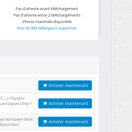
Pas d'attente avant téléchargement
Pas d'attente entre 2 téléchargements
Vitesse maximale disponible
Plus de 300 hébergeurs supportés
Acheter maintenant
EC…) / Paysera
Acheter maintenant
card (Japan Only) /
tPay (european bank
Acheter maintenant
/ Bancontact