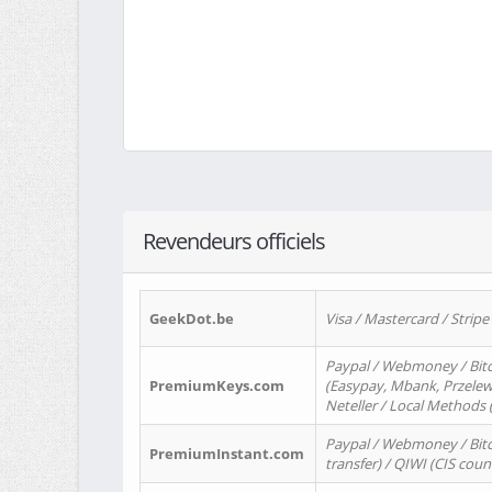
Revendeurs officiels
GeekDot.be
Visa / Mastercard / Stripe
Paypal / Webmoney / Bitc
PremiumKeys.com
(Easypay, Mbank, Przelewy2
Neteller / Local Methods
Paypal / Webmoney / Bitc
PremiumInstant.com
transfer) / QIWI (CIS coun