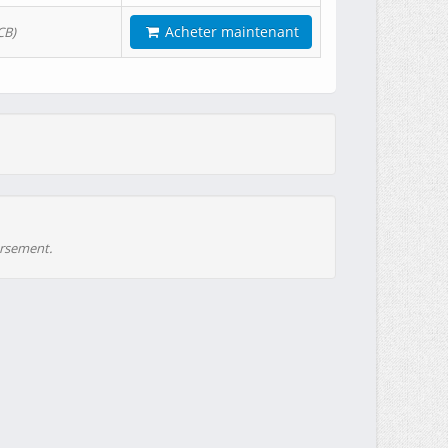
Acheter maintenant
CB)
ursement.