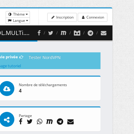
Thème
Inscription
Connexion
Langue
( 484.61 MB )
vie privée
Tester NordVPN
page tutoriel
Nombre de téléchargements
4
Partage