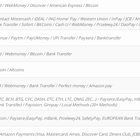
d / WebMoney / Discover / American Express / Bitcoin
ntact Mistercash / iDEAL / ING Home' Pay / Western Union / InPay / JCB / Am
re Transfer / Sofort / BitCoins / Cash U / WebMoney / Przelewy24 / DaoPay 
enue / Paytm / PayUMoney / UPi Transfer / Paysera / Banktransfer
d / Webmoney / Bitcoin / Bank Transfer
oin / Altcoins
rd / Webmoney / Bank Transfer / Perfect money / Amazon pay
, BCH, BTG, CVC, DASH, ETC, ETH, LTC, OMG, ZEC…) / Paysera (EasyPay, mB
 Transfer) / Payssion, Giropay / Local Methods (20+ Methods)
oin / Paysera (EasyPay, mBank, Przelewy24, SafetyPay, EUROPEAN Bank Transf
 Amazon Payments (Visa, Mastercard, Amex, Discover Card, Diners Club, JCB)