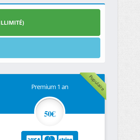
LLIMITÉ)
Populaire
Premium 1 an
50€