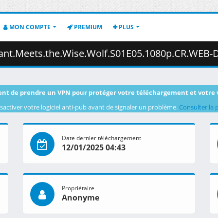
MON COMPTE
PREMIUM
PLUS
se.Wolf.S01E05.1080p.CR.WEB-DL.MULTi.AAC2.0.H.264-NanDesuKa.mkv.003 
nt de prendre un VPN pour protéger votre téléchargement et votre 
sactiver votre logiciel anti-pub avant de signaler un problème.
Consulter la 
Date dernier téléchargement
12/01/2025 04:43
Propriétaire
Anonyme