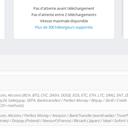
Pas d'attente avant téléchargement
Pas d'attente entre 2 téléchargements
Vitesse maximale disponible
Plus de 300 hébergeurs supportés
oin, Altcoins (BCH, BTG, CVC, DASH, DOGE, EOS, ETC, ETH, LTC, OMG, SNT, Z
4, Safetypay, SEPA, Banktransfer) / Perfect Money / Bitpay / Skrill / Credit 
 (25+ methods)
oin, Altcoins / Perfect Money / Amazon / BankTransfer (world wide) / Trus
tries) / Dotpay (Poland) / Neosurf (France) / Bitcash ( Japan) / Ideal / Sofort