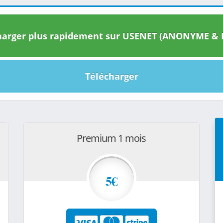
arger plus rapidement sur USENET (ANONYME & I
Télécharger
Premium 1 mois
5€