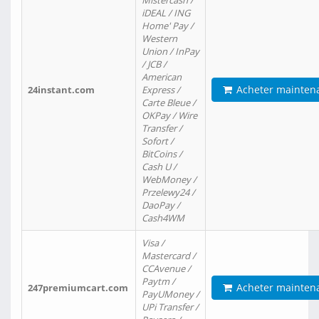
Mistercash /
iDEAL / ING
Home' Pay /
Western
Union / InPay
/ JCB /
American
Acheter mainten
24instant.com
Express /
Carte Bleue /
OKPay / Wire
Transfer /
Sofort /
BitCoins /
Cash U /
WebMoney /
Przelewy24 /
DaoPay /
Cash4WM
Visa /
Mastercard /
CCAvenue /
Paytm /
Acheter mainten
247premiumcart.com
PayUMoney /
UPi Transfer /