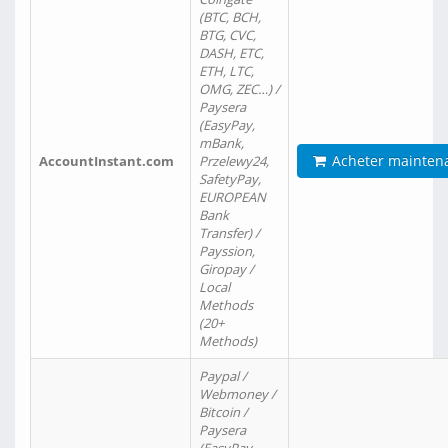
(BTC, BCH,
BTG, CVC,
DASH, ETC,
ETH, LTC,
OMG, ZEC…) /
Paysera
(EasyPay,
mBank,
Acheter mainten
AccountInstant.com
Przelewy24,
SafetyPay,
EUROPEAN
Bank
Transfer) /
Payssion,
Giropay /
Local
Methods
(20+
Methods)
Paypal /
Webmoney /
Bitcoin /
Paysera