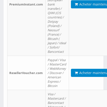
(european
Acheter mainten
PremiumInstant.com
bank
transfer) /
QIWI (CIS
countries) /
Dotpay
(Poland) /
Neosurf
(France) /
Bitcash (
Japan) / Ideal
/ Sofort/
Bancontact
Paypal / Visa
/ MasterCard
/ WebMoney
Acheter mainten
ResellerVoucher.com
/ Discover /
American
Express /
Bitcoin
Visa /
Mastercard /
Bancontact