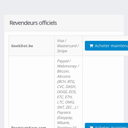
Revendeurs officiels
Visa /
Acheter mainten
GeekDot.be
Mastercard /
Stripe
Paypal /
Webmoney /
Bitcoin,
Altcoins
(BCH, BTG,
CVC, DASH,
DOGE, EOS,
ETC, ETH,
LTC, OMG,
SNT, ZEC…) /
Paysera
(Easypay,
Mbank,
Acheter mainten
PremiumKeys.com
Przelewy24,