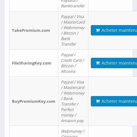
Paysera /
Banktransfer
Paypal / Visa
/ MasterCard
/ Webmoney
Acheter mainten
TakePremium.com
/ Bitcoin /
Bank
Transfer
Paypal /
Credit Card /
Acheter mainten
FileSharingKey.com
Bitcoin /
Altcoins
Paypal / Visa
/ Mastercard
/ Webmoney
/ Bank
Acheter mainten
BuyPremiumKey.com
Transfer /
Perfect
money /
Amazon pay
Webmoney /
Coingate