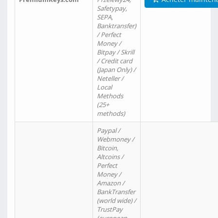
Safetypay,
SEPA,
Banktransfer)
/ Perfect
Money /
Bitpay / Skrill
/ Credit card
(Japan Only) /
Neteller /
Local
Methods
(25+
methods)
Paypal /
Webmoney /
Bitcoin,
Altcoins /
Perfect
Money /
Amazon /
BankTransfer
(world wide) /
TrustPay