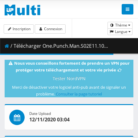
Thème
Inscription
Connexion
Langue
/ Télécharger One.Punch.Man.S02E11.1080p.Blu-Ray.10-Bit.Dual-Audio.DTS-HD.x265-iAHD.mkv.001 ( 470.26 MB )
Nous vous conseillons fortement de prendre un VPN pour
protéger votre téléchargement et votre vie privée
Tester NordVPN
Merci de désactiver votre logiciel anti-pub avant de signaler un
problème.
Consulter la page tutoriel
Date Upload
12/11/2020 03:04