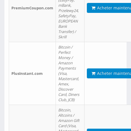
(EasyPay,
mBank,
Acheter mainten
PremiumCoupon.com
Przelewy24,
SafetyPay,
EUROPEAN
Bank
Transfer) /
Skrill
Bitcoin /
Perfect
Money /
Amazon
Payments
Acheter mainten
PlusInstant.com
(Visa,
Mastercard,
Amex,
Discover
Card, Diners
Club, JCB)
Bitcoin,
Altcoins /
Amazon Gift
Card (Visa,