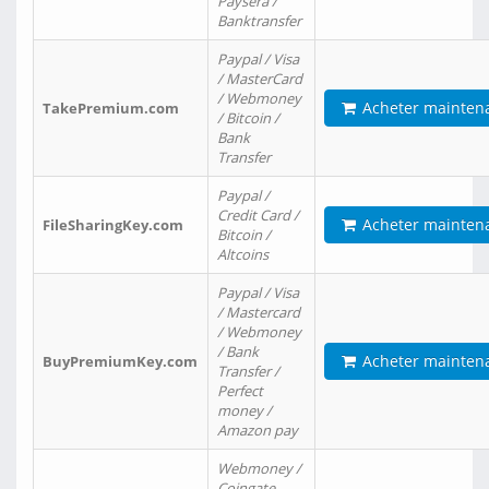
Paysera /
Banktransfer
Paypal / Visa
/ MasterCard
/ Webmoney
Acheter mainten
TakePremium.com
/ Bitcoin /
Bank
Transfer
Paypal /
Credit Card /
Acheter mainten
FileSharingKey.com
Bitcoin /
Altcoins
Paypal / Visa
/ Mastercard
/ Webmoney
/ Bank
Acheter mainten
BuyPremiumKey.com
Transfer /
Perfect
money /
Amazon pay
Webmoney /
Coingate