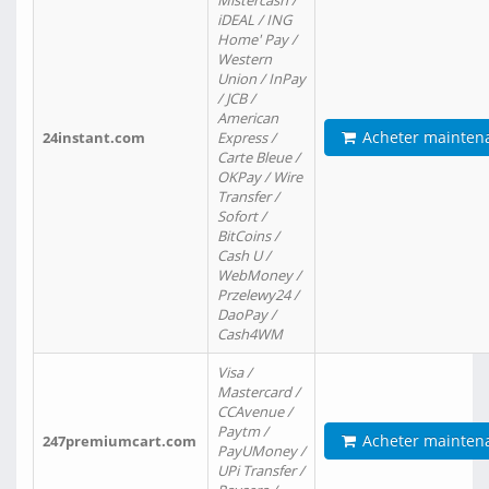
Mistercash /
iDEAL / ING
Home' Pay /
Western
Union / InPay
/ JCB /
American
Acheter mainten
24instant.com
Express /
Carte Bleue /
OKPay / Wire
Transfer /
Sofort /
BitCoins /
Cash U /
WebMoney /
Przelewy24 /
DaoPay /
Cash4WM
Visa /
Mastercard /
CCAvenue /
Paytm /
Acheter mainten
247premiumcart.com
PayUMoney /
UPi Transfer /