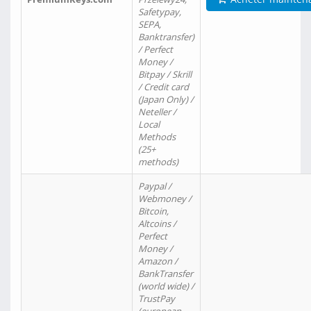
Safetypay,
SEPA,
Banktransfer)
/ Perfect
Money /
Bitpay / Skrill
/ Credit card
(Japan Only) /
Neteller /
Local
Methods
(25+
methods)
Paypal /
Webmoney /
Bitcoin,
Altcoins /
Perfect
Money /
Amazon /
BankTransfer
(world wide) /
TrustPay