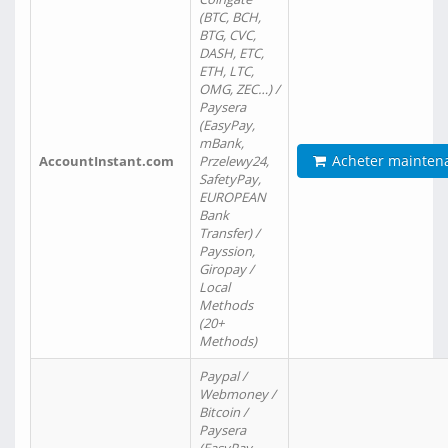
(BTC, BCH,
BTG, CVC,
DASH, ETC,
ETH, LTC,
OMG, ZEC…) /
Paysera
(EasyPay,
mBank,
Acheter mainten
AccountInstant.com
Przelewy24,
SafetyPay,
EUROPEAN
Bank
Transfer) /
Payssion,
Giropay /
Local
Methods
(20+
Methods)
Paypal /
Webmoney /
Bitcoin /
Paysera