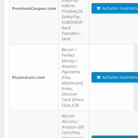
(EasyPay,
mBank,
Acheter mainten
PremiumCoupon.com
Przelewy24,
SafetyPay,
EUROPEAN
Bank
Transfer) /
Skrill
Bitcoin /
Perfect
Money /
Amazon
Payments
Acheter mainten
PlusInstant.com
(Visa,
Mastercard,
Amex,
Discover
Card, Diners
Club, JCB)
Bitcoin,
Altcoins /
Amazon Gift
Card (Visa,