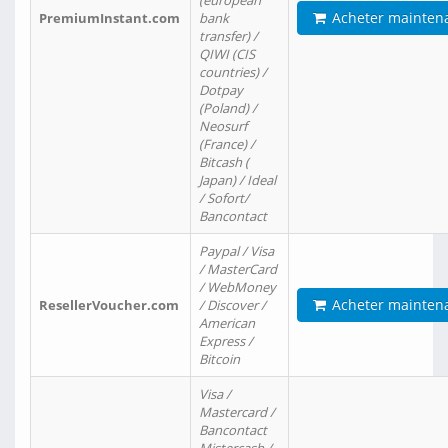
(european
Acheter mainten
PremiumInstant.com
bank
transfer) /
QIWI (CIS
countries) /
Dotpay
(Poland) /
Neosurf
(France) /
Bitcash (
Japan) / Ideal
/ Sofort/
Bancontact
Paypal / Visa
/ MasterCard
/ WebMoney
Acheter mainten
ResellerVoucher.com
/ Discover /
American
Express /
Bitcoin
Visa /
Mastercard /
Bancontact