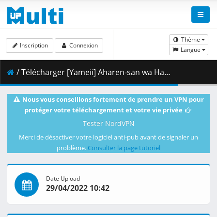
Thème
Inscription
Connexion
Langue
/ Télécharger [Yameii] Aharen-san wa Hakarenai - 02 [English Dub] [WEB-DL 720p] [31DCE7CE].mkv.002 ( 353.27 MB )
Nous vous conseillons fortement de prendre un VPN pour
protéger votre téléchargement et votre vie privée
Tester NordVPN
Merci de désactiver votre logiciel anti-pub avant de signaler un
problème.
Consulter la page tutoriel
Date Upload
29/04/2022 10:42