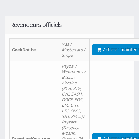
Revendeurs officiels
Visa /
Acheter mainten
GeekDot.be
Mastercard /
Stripe
Paypal /
Webmoney /
Bitcoin,
Altcoins
(BCH, BTG,
CVC, DASH,
DOGE, EOS,
ETC, ETH,
LTC, OMG,
SNT, ZEC…) /
Paysera
(Easypay,
Mbank,
Acheter mainten
PremiumKeys.com
Przelewy24,