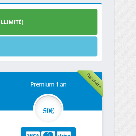
LLIMITÉ)
Populaire
Premium 1 an
50€