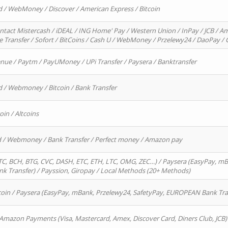
d / WebMoney / Discover / American Express / Bitcoin
ntact Mistercash / iDEAL / ING Home' Pay / Western Union / InPay / JCB / Am
re Transfer / Sofort / BitCoins / Cash U / WebMoney / Przelewy24 / DaoPay 
enue / Paytm / PayUMoney / UPi Transfer / Paysera / Banktransfer
d / Webmoney / Bitcoin / Bank Transfer
oin / Altcoins
rd / Webmoney / Bank Transfer / Perfect money / Amazon pay
, BCH, BTG, CVC, DASH, ETC, ETH, LTC, OMG, ZEC…) / Paysera (EasyPay, mB
 Transfer) / Payssion, Giropay / Local Methods (20+ Methods)
oin / Paysera (EasyPay, mBank, Przelewy24, SafetyPay, EUROPEAN Bank Transf
 Amazon Payments (Visa, Mastercard, Amex, Discover Card, Diners Club, JCB)