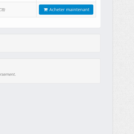
Acheter maintenant
CB)
ursement.