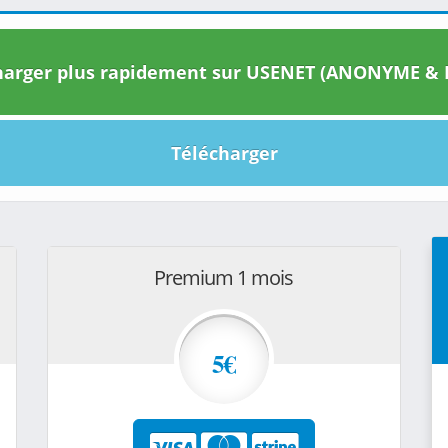
arger plus rapidement sur USENET (ANONYME & I
Télécharger
Premium 1 mois
5€