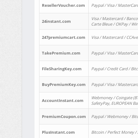
ResellerVoucher.com
Paypal / Visa / MasterCar
Visa / Mastercard / Banco
24instant.com
Carte Bleue / OKPay / Wi
247premiumcart.com
Visa / Mastercard / CCAv
TakePremium.com
Paypal / Visa / MasterCar
FileSharingKey.com
Paypal / Credit Card / Bitc
BuyPremiumKey.com
Paypal / Visa / Masterca
Webmoney / Coingate (BTC
AccountInstant.com
SafetyPay, EUROPEAN Bank
PremiumCoupon.com
Paypal / Webmoney / Bitc
PlusInstant.com
Bitcoin / Perfect Money /