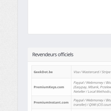
Revendeurs officiels
GeekDot.be
Visa / Mastercard / Stripe
Paypal / Webmoney / Bitc
PremiumKeys.com
(Easypay, Mbank, Przelewy2
Neteller / Local Methods
Paypal / Webmoney / Bitc
PremiumInstant.com
transfer) / QIWI (CIS coun