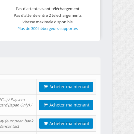
Pas d'attente avant téléchargement
Pas d'attente entre 2 téléchargements
Vitesse maximale disponible
Plus de 300 hébergeurs supportés
Acheter maintenant
EC…) / Paysera
Acheter maintenant
card (Japan Only) /
tPay (european bank
Acheter maintenant
/ Bancontact