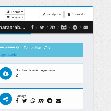
Thème
Inscription
Connexion
Langue
( 4.93 GB )
vie privée
Tester NordVPN
page tutoriel
Nombre de téléchargements
2
Partage