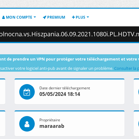
MON COMPTE
PREMIUM
PLUS
a.vs.Hiszpania.06.09.2021.1080i.PL.HDTV.maraarab.ts 
nt de prendre un VPN pour protéger votre téléchargement et votre 
sactiver votre logiciel anti-pub avant de signaler un problème.
Consulter la 
Date dernier téléchargement
05/05/2024 18:14
Propriétaire
maraarab