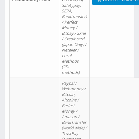
Safetypay,
SEPA,
Banktransfer)
/ Perfect
Money /
Bitpay / Skrill
/ Credit card
(Japan Only) /
Neteller /
Local
Methods
(25+
methods)
Paypal /
Webmoney /
Bitcoin,
Altcoins /
Perfect
Money /
Amazon /
BankTransfer
(world wide) /
TrustPay