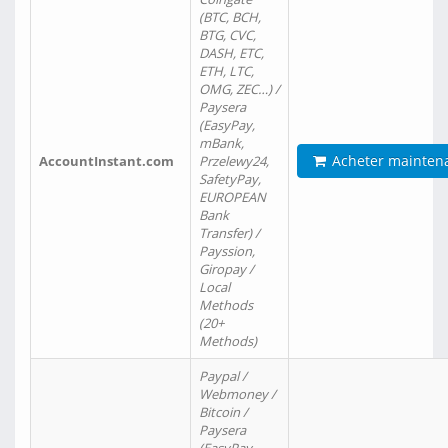
(BTC, BCH,
BTG, CVC,
DASH, ETC,
ETH, LTC,
OMG, ZEC…) /
Paysera
(EasyPay,
mBank,
Acheter mainten
AccountInstant.com
Przelewy24,
SafetyPay,
EUROPEAN
Bank
Transfer) /
Payssion,
Giropay /
Local
Methods
(20+
Methods)
Paypal /
Webmoney /
Bitcoin /
Paysera