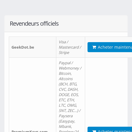
Revendeurs officiels
Visa /
Acheter mainten
GeekDot.be
Mastercard /
Stripe
Paypal /
Webmoney /
Bitcoin,
Altcoins
(BCH, BTG,
CVC, DASH,
DOGE, EOS,
ETC, ETH,
LTC, OMG,
SNT, ZEC…) /
Paysera
(Easypay,
Mbank,
Acheter mainten
PremiumKeys.com
Przelewy24,