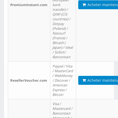
(european
Acheter mainten
PremiumInstant.com
bank
transfer) /
QIWI (CIS
countries) /
Dotpay
(Poland) /
Neosurf
(France) /
Bitcash (
Japan) / Ideal
/ Sofort/
Bancontact
Paypal / Visa
/ MasterCard
/ WebMoney
Acheter mainten
ResellerVoucher.com
/ Discover /
American
Express /
Bitcoin
Visa /
Mastercard /
Bancontact