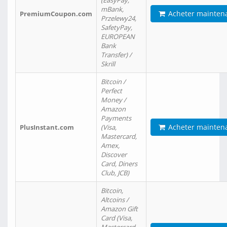
(EasyPay,
mBank,
Acheter mainten
PremiumCoupon.com
Przelewy24,
SafetyPay,
EUROPEAN
Bank
Transfer) /
Skrill
Bitcoin /
Perfect
Money /
Amazon
Payments
Acheter mainten
PlusInstant.com
(Visa,
Mastercard,
Amex,
Discover
Card, Diners
Club, JCB)
Bitcoin,
Altcoins /
Amazon Gift
Card (Visa,