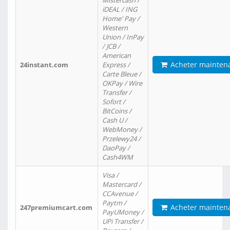
Mistercash /
iDEAL / ING
Home' Pay /
Western
Union / InPay
/ JCB /
American
Acheter mainten
24instant.com
Express /
Carte Bleue /
OKPay / Wire
Transfer /
Sofort /
BitCoins /
Cash U /
WebMoney /
Przelewy24 /
DaoPay /
Cash4WM
Visa /
Mastercard /
CCAvenue /
Paytm /
Acheter mainten
247premiumcart.com
PayUMoney /
UPi Transfer /