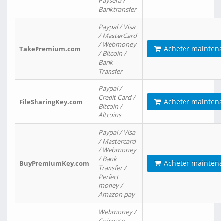
Paysera /
Banktransfer
Paypal / Visa
/ MasterCard
/ Webmoney
Acheter mainten
TakePremium.com
/ Bitcoin /
Bank
Transfer
Paypal /
Credit Card /
Acheter mainten
FileSharingKey.com
Bitcoin /
Altcoins
Paypal / Visa
/ Mastercard
/ Webmoney
/ Bank
Acheter mainten
BuyPremiumKey.com
Transfer /
Perfect
money /
Amazon pay
Webmoney /
Coingate