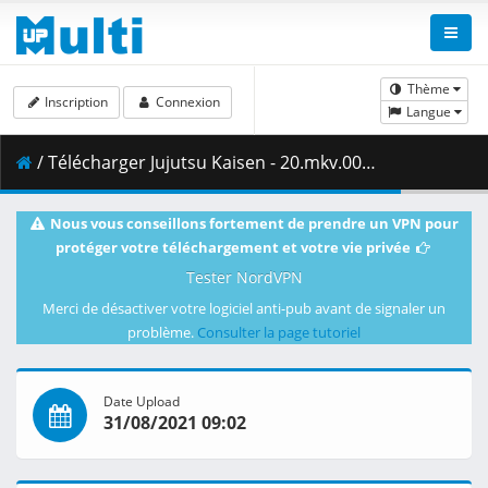
Thème
Inscription
Connexion
Langue
/ Télécharger Jujutsu Kaisen - 20.mkv.002 ( 290.11 MB )
Nous vous conseillons fortement de prendre un VPN pour
protéger votre téléchargement et votre vie privée
Tester NordVPN
Merci de désactiver votre logiciel anti-pub avant de signaler un
problème.
Consulter la page tutoriel
Date Upload
31/08/2021 09:02