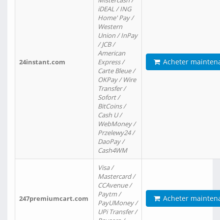
Mistercash /
iDEAL / ING
Home' Pay /
Western
Union / InPay
/ JCB /
American
Acheter mainten
24instant.com
Express /
Carte Bleue /
OKPay / Wire
Transfer /
Sofort /
BitCoins /
Cash U /
WebMoney /
Przelewy24 /
DaoPay /
Cash4WM
Visa /
Mastercard /
CCAvenue /
Paytm /
Acheter mainten
247premiumcart.com
PayUMoney /
UPi Transfer /