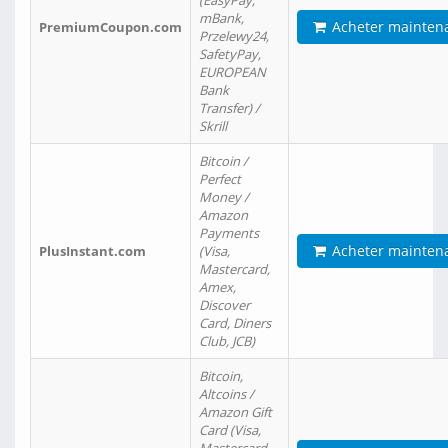
(EasyPay,
mBank,
Acheter mainten
PremiumCoupon.com
Przelewy24,
SafetyPay,
EUROPEAN
Bank
Transfer) /
Skrill
Bitcoin /
Perfect
Money /
Amazon
Payments
Acheter mainten
PlusInstant.com
(Visa,
Mastercard,
Amex,
Discover
Card, Diners
Club, JCB)
Bitcoin,
Altcoins /
Amazon Gift
Card (Visa,