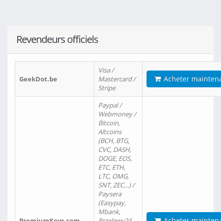
Revendeurs officiels
Visa /
Acheter mainten
GeekDot.be
Mastercard /
Stripe
Paypal /
Webmoney /
Bitcoin,
Altcoins
(BCH, BTG,
CVC, DASH,
DOGE, EOS,
ETC, ETH,
LTC, OMG,
SNT, ZEC…) /
Paysera
(Easypay,
Mbank,
Acheter mainten
PremiumKeys.com
Przelewy24,