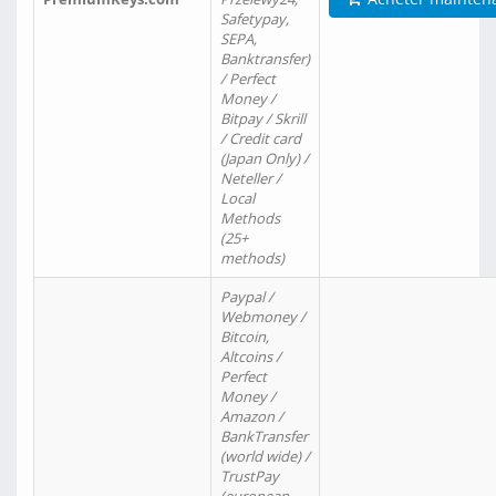
Safetypay,
SEPA,
Banktransfer)
/ Perfect
Money /
Bitpay / Skrill
/ Credit card
(Japan Only) /
Neteller /
Local
Methods
(25+
methods)
Paypal /
Webmoney /
Bitcoin,
Altcoins /
Perfect
Money /
Amazon /
BankTransfer
(world wide) /
TrustPay