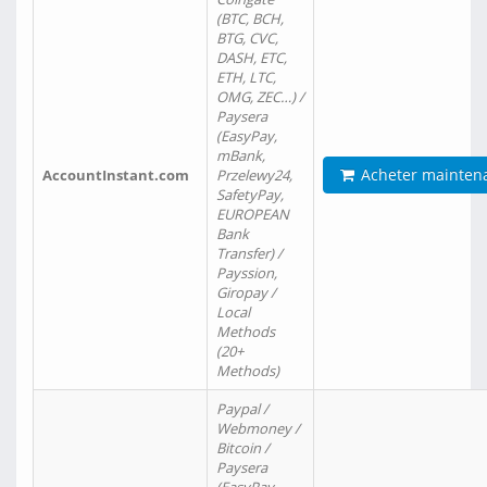
(BTC, BCH,
BTG, CVC,
DASH, ETC,
ETH, LTC,
OMG, ZEC…) /
Paysera
(EasyPay,
mBank,
Acheter mainten
AccountInstant.com
Przelewy24,
SafetyPay,
EUROPEAN
Bank
Transfer) /
Payssion,
Giropay /
Local
Methods
(20+
Methods)
Paypal /
Webmoney /
Bitcoin /
Paysera