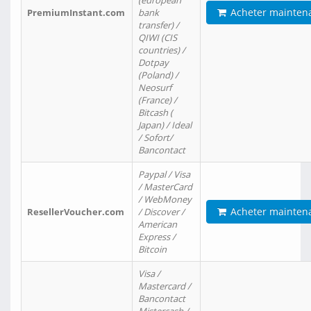
(european
Acheter mainten
PremiumInstant.com
bank
transfer) /
QIWI (CIS
countries) /
Dotpay
(Poland) /
Neosurf
(France) /
Bitcash (
Japan) / Ideal
/ Sofort/
Bancontact
Paypal / Visa
/ MasterCard
/ WebMoney
Acheter mainten
ResellerVoucher.com
/ Discover /
American
Express /
Bitcoin
Visa /
Mastercard /
Bancontact