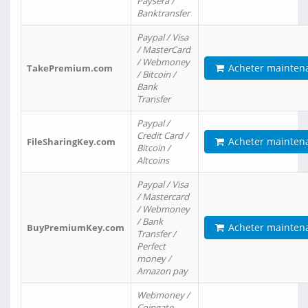
Paysera /
Banktransfer
Paypal / Visa
/ MasterCard
/ Webmoney
Acheter mainten
TakePremium.com
/ Bitcoin /
Bank
Transfer
Paypal /
Credit Card /
Acheter mainten
FileSharingKey.com
Bitcoin /
Altcoins
Paypal / Visa
/ Mastercard
/ Webmoney
/ Bank
Acheter mainten
BuyPremiumKey.com
Transfer /
Perfect
money /
Amazon pay
Webmoney /
Coingate