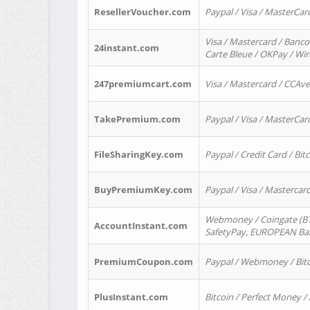
ResellerVoucher.com
Paypal / Visa / MasterCar
Visa / Mastercard / Banco
24instant.com
Carte Bleue / OKPay / Wi
247premiumcart.com
Visa / Mastercard / CCAv
TakePremium.com
Paypal / Visa / MasterCar
FileSharingKey.com
Paypal / Credit Card / Bitc
BuyPremiumKey.com
Paypal / Visa / Masterca
Webmoney / Coingate (BTC
AccountInstant.com
SafetyPay, EUROPEAN Bank
PremiumCoupon.com
Paypal / Webmoney / Bitc
PlusInstant.com
Bitcoin / Perfect Money /