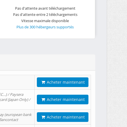
Pas d'attente avant téléchargement
Pas d'attente entre 2 téléchargements
Vitesse maximale disponible
Plus de 300 hébergeurs supportés
Acheter maintenant
EC…) / Paysera
Acheter maintenant
card (Japan Only) /
tPay (european bank
Acheter maintenant
/ Bancontact