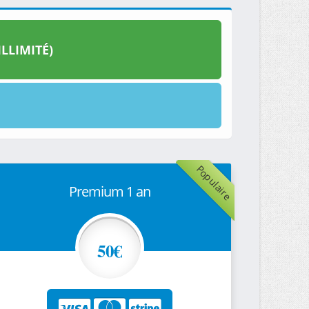
LLIMITÉ)
Populaire
Premium 1 an
50€