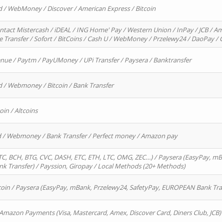
d / WebMoney / Discover / American Express / Bitcoin
ntact Mistercash / iDEAL / ING Home' Pay / Western Union / InPay / JCB / Am
re Transfer / Sofort / BitCoins / Cash U / WebMoney / Przelewy24 / DaoPay 
enue / Paytm / PayUMoney / UPi Transfer / Paysera / Banktransfer
d / Webmoney / Bitcoin / Bank Transfer
oin / Altcoins
rd / Webmoney / Bank Transfer / Perfect money / Amazon pay
, BCH, BTG, CVC, DASH, ETC, ETH, LTC, OMG, ZEC…) / Paysera (EasyPay, mB
 Transfer) / Payssion, Giropay / Local Methods (20+ Methods)
oin / Paysera (EasyPay, mBank, Przelewy24, SafetyPay, EUROPEAN Bank Transf
 Amazon Payments (Visa, Mastercard, Amex, Discover Card, Diners Club, JCB)