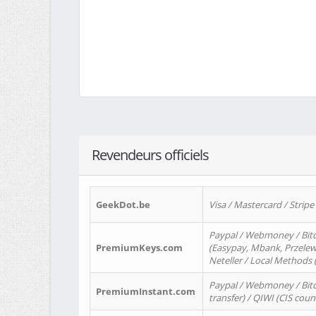
Revendeurs officiels
GeekDot.be
Visa / Mastercard / Stripe
Paypal / Webmoney / Bitc
PremiumKeys.com
(Easypay, Mbank, Przelewy2
Neteller / Local Methods
Paypal / Webmoney / Bitc
PremiumInstant.com
transfer) / QIWI (CIS coun