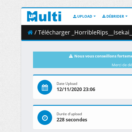
UPLOAD
DÉBRIDER
/ Télécharger _HorribleRips__Isekai
Nous vous conseillons forteme
Merci de dé
Date Upload
12/11/2020 23:06
Durée d'upload
228 secondes