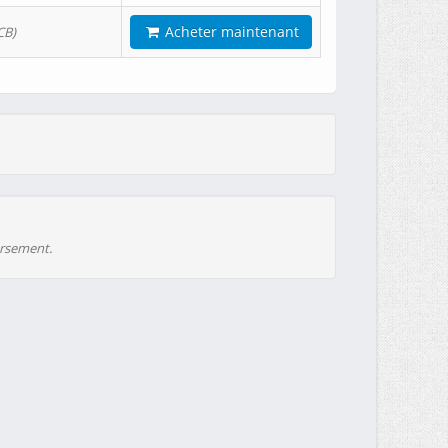
Acheter maintenant
CB)
ursement.