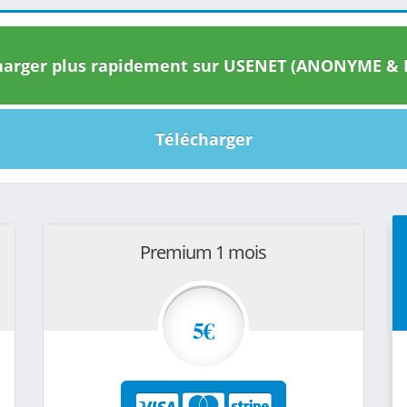
arger plus rapidement sur USENET (ANONYME & I
Télécharger
Premium 1 mois
5€