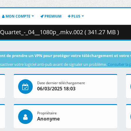
MON COMPTE
PREMIUM
PLUS
_Quartet_-_04__1080p_.mkv.002 ( 341.27 MB )
nt de prendre un VPN pour protéger votre téléchargement et votre 
sactiver votre logiciel anti-pub avant de signaler un problème.
Consulter la 
Date dernier téléchargement
06/03/2025 18:03
Propriétaire
Anonyme