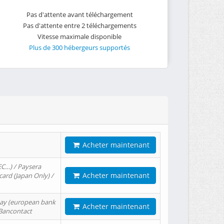
Pas d'attente avant téléchargement
Pas d'attente entre 2 téléchargements
Vitesse maximale disponible
Plus de 300 hébergeurs supportés
Acheter maintenant
EC…) / Paysera
Acheter maintenant
card (Japan Only) /
tPay (european bank
Acheter maintenant
/ Bancontact