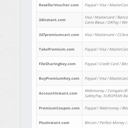
ResellerVoucher.com
Paypal / Visa / MasterCar
Visa / Mastercard / Banco
24instant.com
Carte Bleue / OKPay / Wi
247premiumcart.com
Visa / Mastercard / CCAv
TakePremium.com
Paypal / Visa / MasterCar
FileSharingKey.com
Paypal / Credit Card / Bitc
BuyPremiumKey.com
Paypal / Visa / Masterca
Webmoney / Coingate (BTC
AccountInstant.com
SafetyPay, EUROPEAN Bank
PremiumCoupon.com
Paypal / Webmoney / Bitc
PlusInstant.com
Bitcoin / Perfect Money /