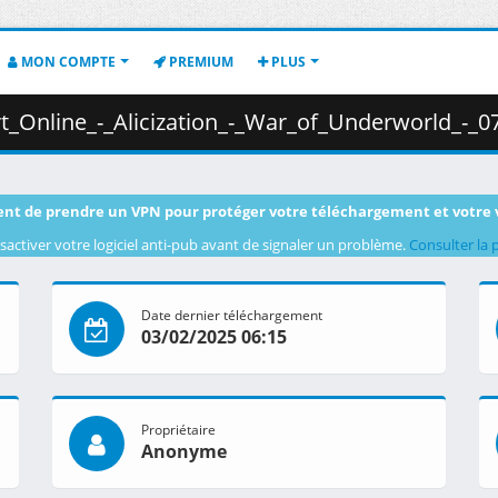
MON COMPTE
PREMIUM
PLUS
_-_War_of_Underworld_-_07__S04E07___WEB_1080p_Hi10P_AAC___32AFD86E_.mkv.002 
nt de prendre un VPN pour protéger votre téléchargement et votre 
sactiver votre logiciel anti-pub avant de signaler un problème.
Consulter la 
Date dernier téléchargement
03/02/2025 06:15
Propriétaire
Anonyme