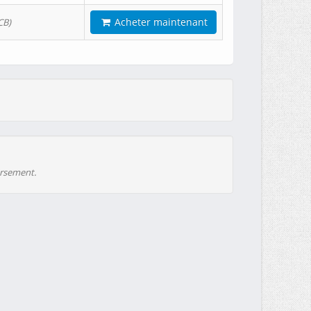
Acheter maintenant
CB)
ursement.