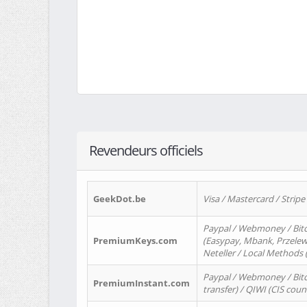
Revendeurs officiels
GeekDot.be
Visa / Mastercard / Stripe
Paypal / Webmoney / Bitc
PremiumKeys.com
(Easypay, Mbank, Przelewy2
Neteller / Local Methods
Paypal / Webmoney / Bitc
PremiumInstant.com
transfer) / QIWI (CIS coun