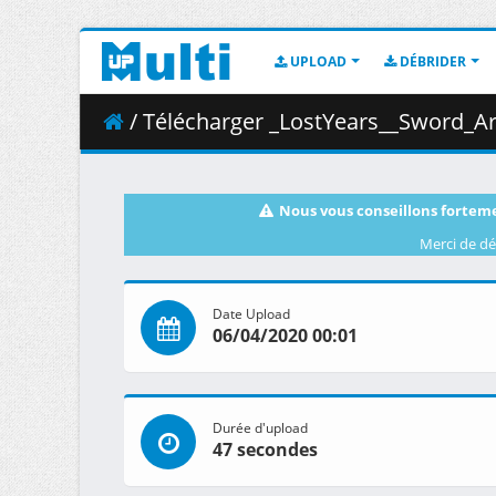
UPLOAD
DÉBRIDER
/ Télécharger _LostYears__Sword_Art_Online_-_Alicization
Nous vous conseillons forteme
Merci de dé
Date Upload
06/04/2020 00:01
Durée d'upload
47 secondes