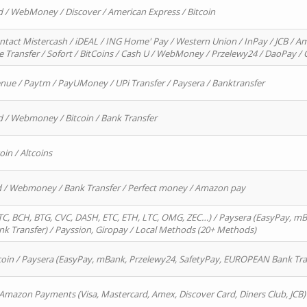
d / WebMoney / Discover / American Express / Bitcoin
ntact Mistercash / iDEAL / ING Home' Pay / Western Union / InPay / JCB / Am
re Transfer / Sofort / BitCoins / Cash U / WebMoney / Przelewy24 / DaoPay 
enue / Paytm / PayUMoney / UPi Transfer / Paysera / Banktransfer
d / Webmoney / Bitcoin / Bank Transfer
oin / Altcoins
rd / Webmoney / Bank Transfer / Perfect money / Amazon pay
, BCH, BTG, CVC, DASH, ETC, ETH, LTC, OMG, ZEC…) / Paysera (EasyPay, mB
 Transfer) / Payssion, Giropay / Local Methods (20+ Methods)
oin / Paysera (EasyPay, mBank, Przelewy24, SafetyPay, EUROPEAN Bank Transf
 Amazon Payments (Visa, Mastercard, Amex, Discover Card, Diners Club, JCB)