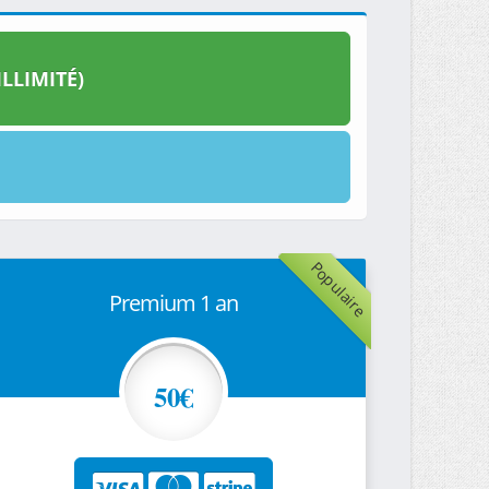
LLIMITÉ)
Populaire
Premium 1 an
50€