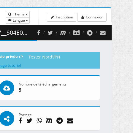
Thème
Inscription
Connexion
Langue
( 407.27 MB )
vie privée
Tester NordVPN
page tutoriel
Nombre de téléchargements
5
Partage