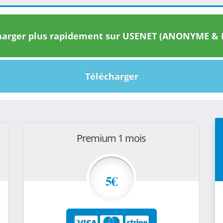
arger plus rapidement sur USENET (ANONYME & I
Télécharger
Premium 1 mois
5€