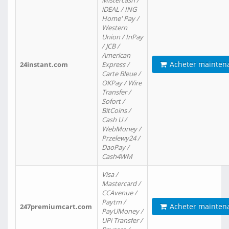
Mistercash /
iDEAL / ING
Home' Pay /
Western
Union / InPay
/ JCB /
American
Acheter mainten
24instant.com
Express /
Carte Bleue /
OKPay / Wire
Transfer /
Sofort /
BitCoins /
Cash U /
WebMoney /
Przelewy24 /
DaoPay /
Cash4WM
Visa /
Mastercard /
CCAvenue /
Paytm /
Acheter mainten
247premiumcart.com
PayUMoney /
UPi Transfer /