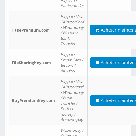
Paysera /
Banktransfer
Paypal / Visa
/ MasterCard
/ Webmoney
Acheter mainten
TakePremium.com
/ Bitcoin /
Bank
Transfer
Paypal /
Credit Card /
Acheter mainten
FileSharingKey.com
Bitcoin /
Altcoins
Paypal / Visa
/ Mastercard
/ Webmoney
/ Bank
Acheter mainten
BuyPremiumKey.com
Transfer /
Perfect
money /
Amazon pay
Webmoney /
Coingate