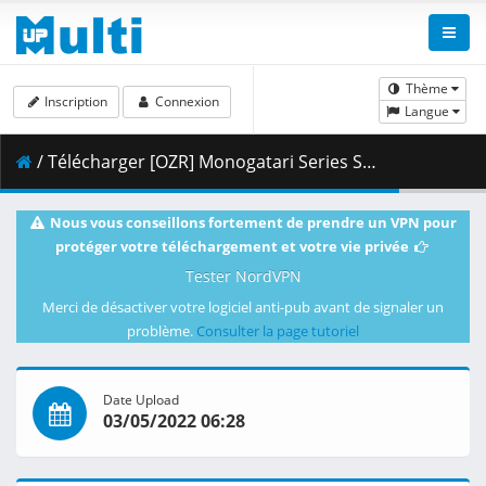
Thème
Inscription
Connexion
Langue
/ Télécharger [OZR] Monogatari Series Second Season - 17 (BD 1080p HEVC FLAC) [542F8586].mkv.001 ( 437.08 MB )
Nous vous conseillons fortement de prendre un VPN pour
protéger votre téléchargement et votre vie privée
Tester NordVPN
Merci de désactiver votre logiciel anti-pub avant de signaler un
problème.
Consulter la page tutoriel
Date Upload
03/05/2022 06:28