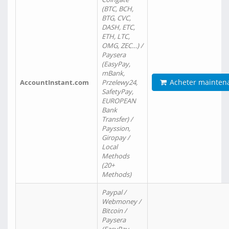
(BTC, BCH,
BTG, CVC,
DASH, ETC,
ETH, LTC,
OMG, ZEC…) /
Paysera
(EasyPay,
mBank,
Acheter mainten
AccountInstant.com
Przelewy24,
SafetyPay,
EUROPEAN
Bank
Transfer) /
Payssion,
Giropay /
Local
Methods
(20+
Methods)
Paypal /
Webmoney /
Bitcoin /
Paysera