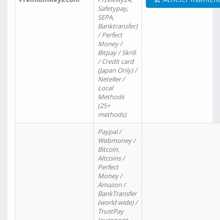
Safetypay,
SEPA,
Banktransfer)
/ Perfect
Money /
Bitpay / Skrill
/ Credit card
(Japan Only) /
Neteller /
Local
Methods
(25+
methods)
Paypal /
Webmoney /
Bitcoin,
Altcoins /
Perfect
Money /
Amazon /
BankTransfer
(world wide) /
TrustPay