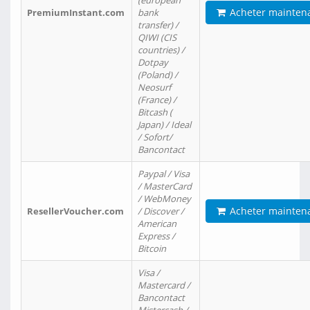
(european
Acheter mainten
PremiumInstant.com
bank
transfer) /
QIWI (CIS
countries) /
Dotpay
(Poland) /
Neosurf
(France) /
Bitcash (
Japan) / Ideal
/ Sofort/
Bancontact
Paypal / Visa
/ MasterCard
/ WebMoney
Acheter mainten
ResellerVoucher.com
/ Discover /
American
Express /
Bitcoin
Visa /
Mastercard /
Bancontact