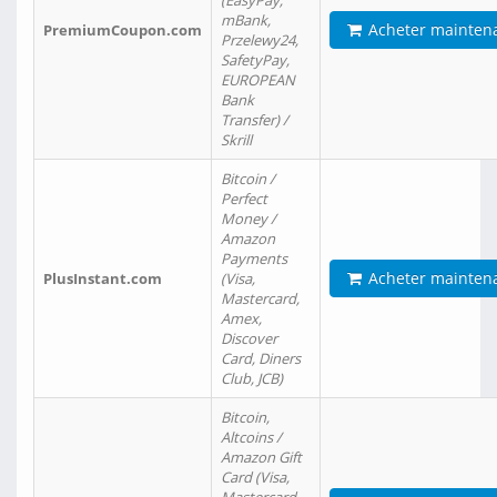
(EasyPay,
mBank,
Acheter mainten
PremiumCoupon.com
Przelewy24,
SafetyPay,
EUROPEAN
Bank
Transfer) /
Skrill
Bitcoin /
Perfect
Money /
Amazon
Payments
Acheter mainten
PlusInstant.com
(Visa,
Mastercard,
Amex,
Discover
Card, Diners
Club, JCB)
Bitcoin,
Altcoins /
Amazon Gift
Card (Visa,