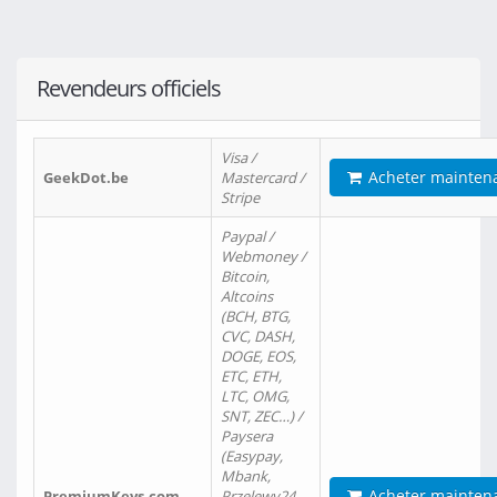
Revendeurs officiels
Visa /
Acheter mainten
GeekDot.be
Mastercard /
Stripe
Paypal /
Webmoney /
Bitcoin,
Altcoins
(BCH, BTG,
CVC, DASH,
DOGE, EOS,
ETC, ETH,
LTC, OMG,
SNT, ZEC…) /
Paysera
(Easypay,
Mbank,
Acheter mainten
PremiumKeys.com
Przelewy24,