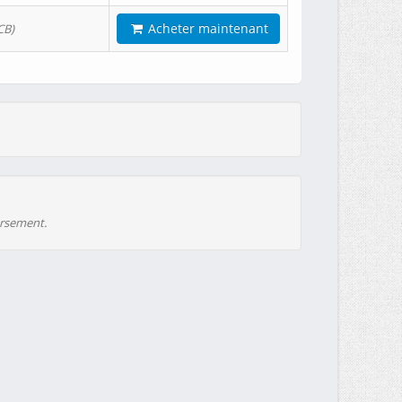
Acheter maintenant
CB)
ursement.