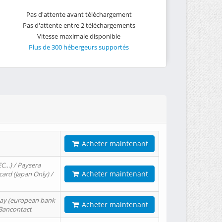
Pas d'attente avant téléchargement
Pas d'attente entre 2 téléchargements
Vitesse maximale disponible
Plus de 300 hébergeurs supportés
Acheter maintenant
EC…) / Paysera
Acheter maintenant
card (Japan Only) /
tPay (european bank
Acheter maintenant
/ Bancontact