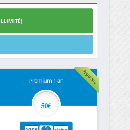
LLIMITÉ)
Populaire
Premium 1 an
50€