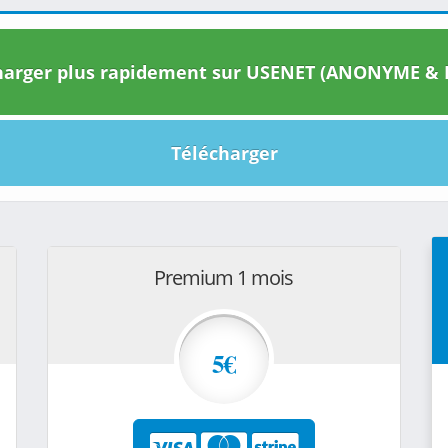
arger plus rapidement sur USENET (ANONYME & I
Télécharger
Premium 1 mois
5€