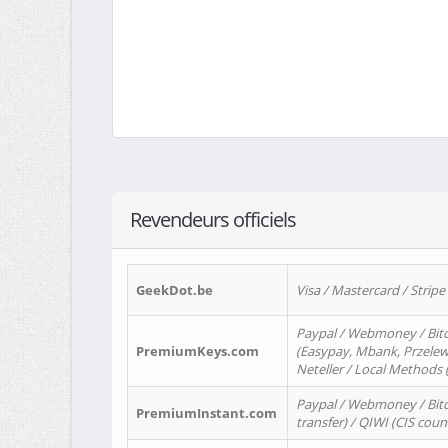
Revendeurs officiels
GeekDot.be
Visa / Mastercard / Stripe
Paypal / Webmoney / Bitc
PremiumKeys.com
(Easypay, Mbank, Przelewy2
Neteller / Local Methods
Paypal / Webmoney / Bitc
PremiumInstant.com
transfer) / QIWI (CIS coun