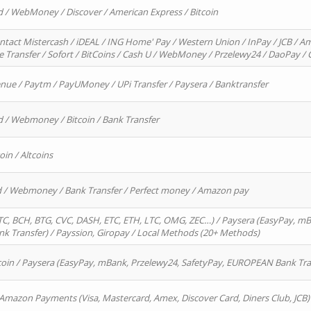
d / WebMoney / Discover / American Express / Bitcoin
ntact Mistercash / iDEAL / ING Home' Pay / Western Union / InPay / JCB / Am
re Transfer / Sofort / BitCoins / Cash U / WebMoney / Przelewy24 / DaoPay 
enue / Paytm / PayUMoney / UPi Transfer / Paysera / Banktransfer
d / Webmoney / Bitcoin / Bank Transfer
oin / Altcoins
rd / Webmoney / Bank Transfer / Perfect money / Amazon pay
, BCH, BTG, CVC, DASH, ETC, ETH, LTC, OMG, ZEC…) / Paysera (EasyPay, mB
 Transfer) / Payssion, Giropay / Local Methods (20+ Methods)
oin / Paysera (EasyPay, mBank, Przelewy24, SafetyPay, EUROPEAN Bank Transf
 Amazon Payments (Visa, Mastercard, Amex, Discover Card, Diners Club, JCB)