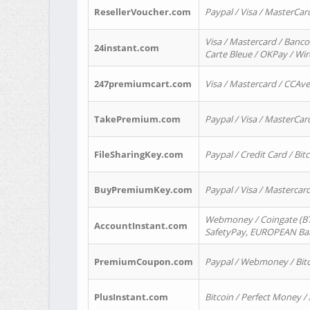
ResellerVoucher.com
Paypal / Visa / MasterCar
Visa / Mastercard / Banco
24instant.com
Carte Bleue / OKPay / Wi
247premiumcart.com
Visa / Mastercard / CCAv
TakePremium.com
Paypal / Visa / MasterCar
FileSharingKey.com
Paypal / Credit Card / Bitc
BuyPremiumKey.com
Paypal / Visa / Masterca
Webmoney / Coingate (BTC
AccountInstant.com
SafetyPay, EUROPEAN Bank
PremiumCoupon.com
Paypal / Webmoney / Bitc
PlusInstant.com
Bitcoin / Perfect Money /