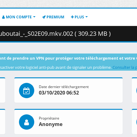
MON COMPTE
PREMIUM
PLUS
boutai_-_S02E09.mkv.002 ( 309.23 MB )
nt de prendre un VPN pour protéger votre téléchargement et votre 
sactiver votre logiciel anti-pub avant de signaler un problème.
Consulter la 
Date dernier téléchargement
03/10/2020 06:52
Propriétaire
Anonyme