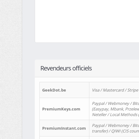
Revendeurs officiels
GeekDot.be
Visa / Mastercard / Stripe
Paypal / Webmoney / Bitc
PremiumKeys.com
(Easypay, Mbank, Przelewy2
Neteller / Local Methods
Paypal / Webmoney / Bitc
PremiumInstant.com
transfer) / QIWI (CIS coun