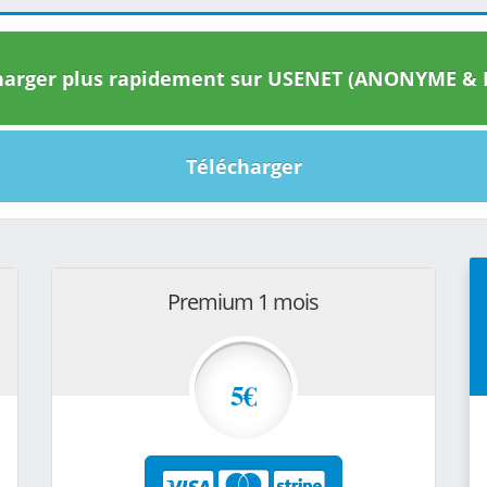
arger plus rapidement sur USENET (ANONYME & I
Télécharger
Premium 1 mois
5€