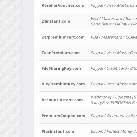
ResellerVoucher.com
Paypal / Visa / MasterCar
Visa / Mastercard / Banco
24instant.com
Carte Bleue / OKPay / Wi
247premiumcart.com
Visa / Mastercard / CCAv
TakePremium.com
Paypal / Visa / MasterCar
FileSharingKey.com
Paypal / Credit Card / Bitc
BuyPremiumKey.com
Paypal / Visa / Masterca
Webmoney / Coingate (BTC
AccountInstant.com
SafetyPay, EUROPEAN Bank
PremiumCoupon.com
Paypal / Webmoney / Bitc
PlusInstant.com
Bitcoin / Perfect Money /