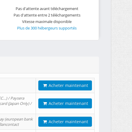
Pas d'attente avant téléchargement
Pas d'attente entre 2 téléchargements
Vitesse maximale disponible
Plus de 300 hébergeurs supportés
Acheter maintenant
EC…) / Paysera
Acheter maintenant
card (Japan Only) /
tPay (european bank
Acheter maintenant
/ Bancontact