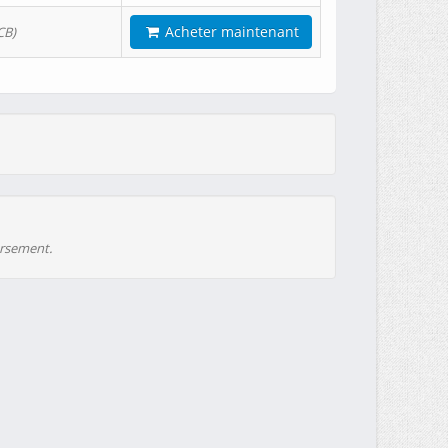
Acheter maintenant
CB)
ursement.