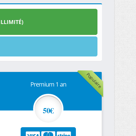
LLIMITÉ)
Populaire
Premium 1 an
50€