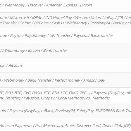
d / WebMoney / Discover / American Express / Bitcoin
ntact Mistercash / iDEAL / ING Home' Pay / Western Union / InPay / JCB / Am
re Transfer / Sofort / BitCoins / Cash U / WebMoney / Przelewy24 / DaoPay 
enue / Paytm / PayUMoney / UPi Transfer / Paysera / Banktransfer
d / Webmoney / Bitcoin / Bank Transfer
oin / Altcoins
rd / Webmoney / Bank Transfer / Perfect money / Amazon pay
, BCH, BTG, CVC, DASH, ETC, ETH, LTC, OMG, ZEC…) / Paysera (EasyPay, mB
 Transfer) / Payssion, Giropay / Local Methods (20+ Methods)
oin / Paysera (EasyPay, mBank, Przelewy24, SafetyPay, EUROPEAN Bank Transf
 Amazon Payments (Visa, Mastercard, Amex, Discover Card, Diners Club, JCB)