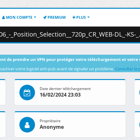
MON COMPTE
PREMIUM
PLUS
Position_Selection__720p_CR_WEB-DL_-KS-_.mkv.001 ( 3
nt de prendre un VPN pour protéger votre téléchargement et votre 
sactiver votre logiciel anti-pub avant de signaler un problème.
Consulter la 
Date dernier téléchargement
16/02/2024 23:03
Propriétaire
Anonyme