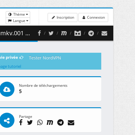
Thème
Inscription
Connexion
Langue
53.31 MB )
vie privée
Tester NordVPN
page tutoriel
Nombre de téléchargements
5
Partage