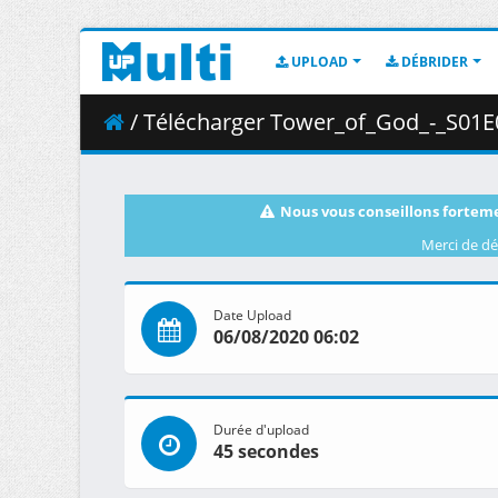
UPLOAD
DÉBRIDER
/ Télécharger Tower_of_God_-_S01E06_-_
Nous vous conseillons forteme
Merci de dé
Date Upload
06/08/2020 06:02
Durée d'upload
45 secondes