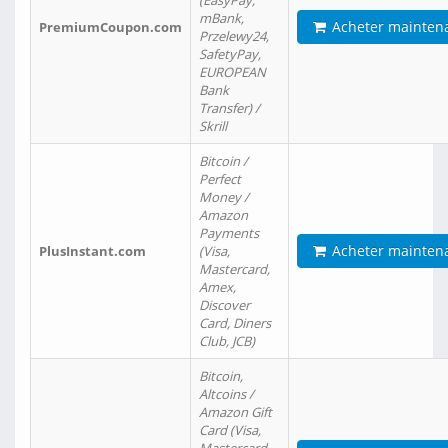
(EasyPay,
mBank,
Acheter mainten
PremiumCoupon.com
Przelewy24,
SafetyPay,
EUROPEAN
Bank
Transfer) /
Skrill
Bitcoin /
Perfect
Money /
Amazon
Payments
Acheter mainten
PlusInstant.com
(Visa,
Mastercard,
Amex,
Discover
Card, Diners
Club, JCB)
Bitcoin,
Altcoins /
Amazon Gift
Card (Visa,