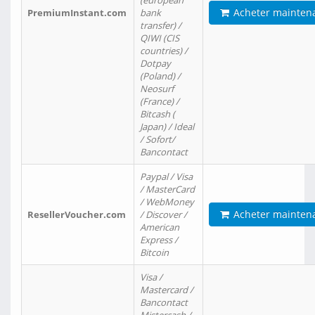
(european
Acheter mainten
PremiumInstant.com
bank
transfer) /
QIWI (CIS
countries) /
Dotpay
(Poland) /
Neosurf
(France) /
Bitcash (
Japan) / Ideal
/ Sofort/
Bancontact
Paypal / Visa
/ MasterCard
/ WebMoney
Acheter mainten
ResellerVoucher.com
/ Discover /
American
Express /
Bitcoin
Visa /
Mastercard /
Bancontact