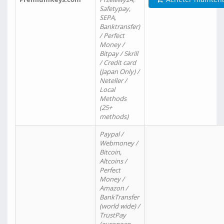
Safetypay,
SEPA,
Banktransfer)
/ Perfect
Money /
Bitpay / Skrill
/ Credit card
(Japan Only) /
Neteller /
Local
Methods
(25+
methods)
Paypal /
Webmoney /
Bitcoin,
Altcoins /
Perfect
Money /
Amazon /
BankTransfer
(world wide) /
TrustPay