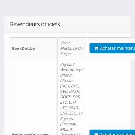
Revendeurs officiels
Visa /
Acheter mainten
GeekDot.be
Mastercard /
Stripe
Paypal /
Webmoney /
Bitcoin,
Altcoins
(BCH, BTG,
CVC, DASH,
DOGE, EOS,
ETC, ETH,
LTC, OMG,
SNT, ZEC…) /
Paysera
(Easypay,
Mbank,
Acheter mainten
PremiumKeys.com
Przelewy24,