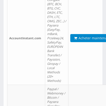
(BTC, BCH,
BTG, CVC,
DASH, ETC,
ETH, LTC,
OMG, ZEC…) /
Paysera
(EasyPay,
mBank,
Acheter mainten
AccountInstant.com
Przelewy24,
SafetyPay,
EUROPEAN
Bank
Transfer) /
Payssion,
Giropay /
Local
Methods
(20+
Methods)
Paypal /
Webmoney /
Bitcoin /
Paysera