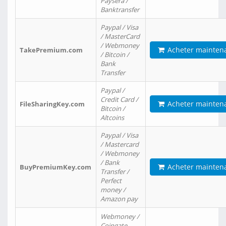
Paysera /
Banktransfer
Paypal / Visa
/ MasterCard
/ Webmoney
Acheter mainten
TakePremium.com
/ Bitcoin /
Bank
Transfer
Paypal /
Credit Card /
Acheter mainten
FileSharingKey.com
Bitcoin /
Altcoins
Paypal / Visa
/ Mastercard
/ Webmoney
/ Bank
Acheter mainten
BuyPremiumKey.com
Transfer /
Perfect
money /
Amazon pay
Webmoney /
Coingate