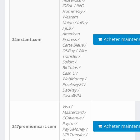
Mistercash /
iDEAL / ING
Home' Pay /
Western
Union / InPay
/ JCB /
American
Acheter mainten
24instant.com
Express /
Carte Bleue /
OKPay / Wire
Transfer /
Sofort /
BitCoins /
Cash U /
WebMoney /
Przelewy24 /
DaoPay /
Cash4WM
Visa /
Mastercard /
CCAvenue /
Paytm /
Acheter mainten
247premiumcart.com
PayUMoney /
UPi Transfer /