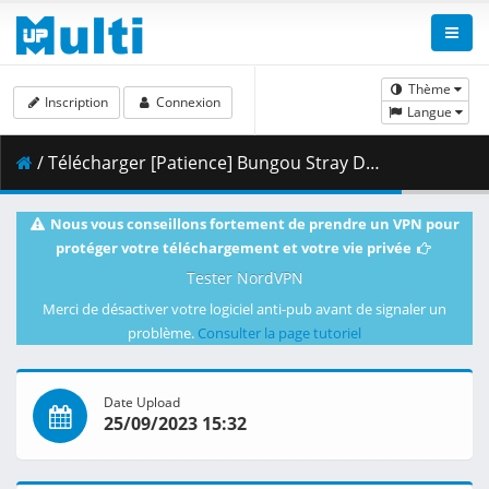
Thème
Inscription
Connexion
Langue
/ Télécharger [Patience] Bungou Stray Dogs - 55 [1080p][AD573EDA].mkv.002 ( 488.07 MB )
Nous vous conseillons fortement de prendre un VPN pour
protéger votre téléchargement et votre vie privée
Tester NordVPN
Merci de désactiver votre logiciel anti-pub avant de signaler un
problème.
Consulter la page tutoriel
Date Upload
25/09/2023 15:32