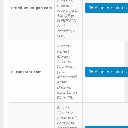
(EasyPay,
mBank,
Acheter mainten
PremiumCoupon.com
Przelewy24,
SafetyPay,
EUROPEAN
Bank
Transfer) /
Skrill
Bitcoin /
Perfect
Money /
Amazon
Payments
Acheter mainten
PlusInstant.com
(Visa,
Mastercard,
Amex,
Discover
Card, Diners
Club, JCB)
Bitcoin,
Altcoins /
Amazon Gift
Card (Visa,