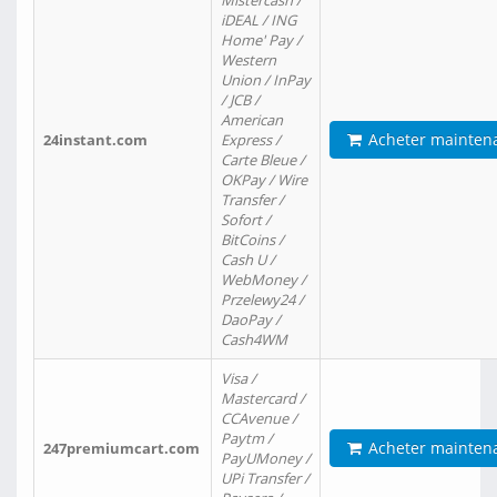
Mistercash /
iDEAL / ING
Home' Pay /
Western
Union / InPay
/ JCB /
American
Acheter mainten
24instant.com
Express /
Carte Bleue /
OKPay / Wire
Transfer /
Sofort /
BitCoins /
Cash U /
WebMoney /
Przelewy24 /
DaoPay /
Cash4WM
Visa /
Mastercard /
CCAvenue /
Paytm /
Acheter mainten
247premiumcart.com
PayUMoney /
UPi Transfer /