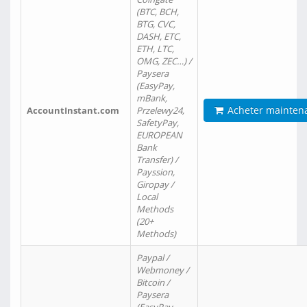
(BTC, BCH,
BTG, CVC,
DASH, ETC,
ETH, LTC,
OMG, ZEC…) /
Paysera
(EasyPay,
mBank,
Acheter mainten
AccountInstant.com
Przelewy24,
SafetyPay,
EUROPEAN
Bank
Transfer) /
Payssion,
Giropay /
Local
Methods
(20+
Methods)
Paypal /
Webmoney /
Bitcoin /
Paysera