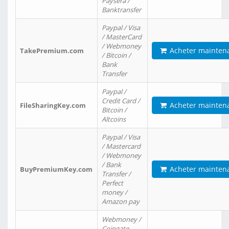
Paysera /
Banktransfer
Paypal / Visa
/ MasterCard
/ Webmoney
Acheter mainten
TakePremium.com
/ Bitcoin /
Bank
Transfer
Paypal /
Credit Card /
Acheter mainten
FileSharingKey.com
Bitcoin /
Altcoins
Paypal / Visa
/ Mastercard
/ Webmoney
/ Bank
Acheter mainten
BuyPremiumKey.com
Transfer /
Perfect
money /
Amazon pay
Webmoney /
Coingate