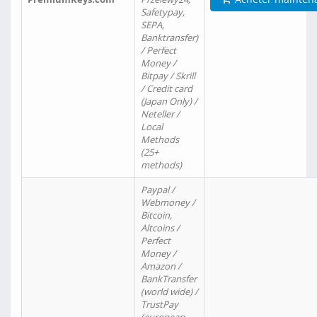
Safetypay,
SEPA,
Banktransfer)
/ Perfect
Money /
Bitpay / Skrill
/ Credit card
(Japan Only) /
Neteller /
Local
Methods
(25+
methods)
Paypal /
Webmoney /
Bitcoin,
Altcoins /
Perfect
Money /
Amazon /
BankTransfer
(world wide) /
TrustPay