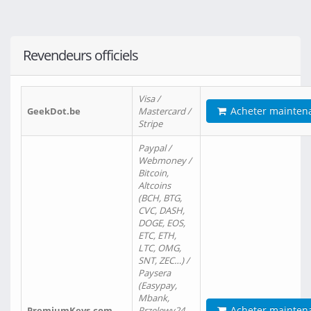
Revendeurs officiels
Visa /
Acheter mainten
GeekDot.be
Mastercard /
Stripe
Paypal /
Webmoney /
Bitcoin,
Altcoins
(BCH, BTG,
CVC, DASH,
DOGE, EOS,
ETC, ETH,
LTC, OMG,
SNT, ZEC…) /
Paysera
(Easypay,
Mbank,
Acheter mainten
PremiumKeys.com
Przelewy24,