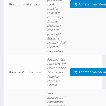
(european
Acheter mainten
PremiumInstant.com
bank
transfer) /
QIWI (CIS
countries) /
Dotpay
(Poland) /
Neosurf
(France) /
Bitcash (
Japan) / Ideal
/ Sofort/
Bancontact
Paypal / Visa
/ MasterCard
/ WebMoney
Acheter mainten
ResellerVoucher.com
/ Discover /
American
Express /
Bitcoin
Visa /
Mastercard /
Bancontact