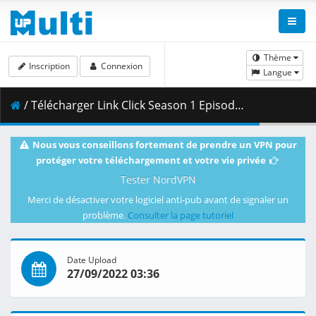
Thème
Inscription
Connexion
Langue
/ Télécharger Link Click Season 1 Episode 05.5.mkv.003 ( 425.52 MB )
Nous vous conseillons fortement de prendre un VPN pour
protéger votre téléchargement et votre vie privée
Tester NordVPN
Merci de désactiver votre logiciel anti-pub avant de signaler un
problème.
Consulter la page tutoriel
Date Upload
27/09/2022 03:36