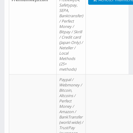
Safetypay,
SEPA,
Banktransfer)
/ Perfect
Money /
Bitpay / Skrill
/ Credit card
(Japan Only) /
Neteller /
Local
Methods
(25+
methods)
Paypal /
Webmoney /
Bitcoin,
Altcoins /
Perfect
Money /
Amazon /
BankTransfer
(world wide) /
TrustPay