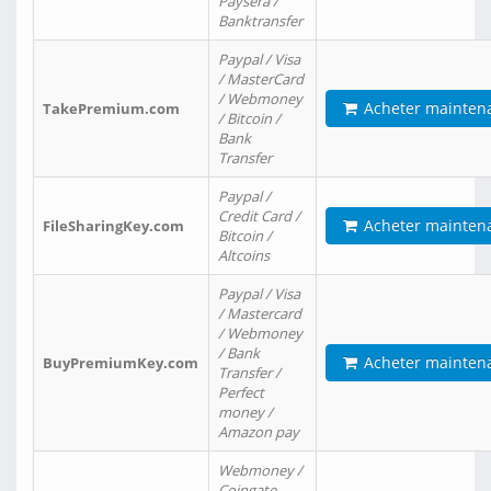
Paysera /
Banktransfer
Paypal / Visa
/ MasterCard
/ Webmoney
Acheter mainten
TakePremium.com
/ Bitcoin /
Bank
Transfer
Paypal /
Credit Card /
Acheter mainten
FileSharingKey.com
Bitcoin /
Altcoins
Paypal / Visa
/ Mastercard
/ Webmoney
/ Bank
Acheter mainten
BuyPremiumKey.com
Transfer /
Perfect
money /
Amazon pay
Webmoney /
Coingate