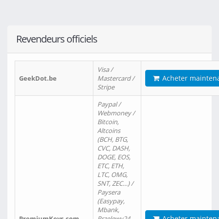
Revendeurs officiels
Visa /
Acheter mainten
GeekDot.be
Mastercard /
Stripe
Paypal /
Webmoney /
Bitcoin,
Altcoins
(BCH, BTG,
CVC, DASH,
DOGE, EOS,
ETC, ETH,
LTC, OMG,
SNT, ZEC…) /
Paysera
(Easypay,
Mbank,
Acheter mainten
PremiumKeys.com
Przelewy24,