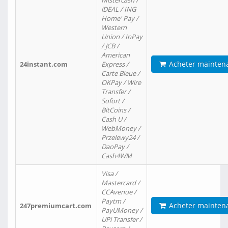
Mistercash /
iDEAL / ING
Home' Pay /
Western
Union / InPay
/ JCB /
American
Acheter mainten
24instant.com
Express /
Carte Bleue /
OKPay / Wire
Transfer /
Sofort /
BitCoins /
Cash U /
WebMoney /
Przelewy24 /
DaoPay /
Cash4WM
Visa /
Mastercard /
CCAvenue /
Paytm /
Acheter mainten
247premiumcart.com
PayUMoney /
UPi Transfer /