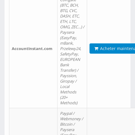
(BTC, BCH,
BTG, CVC,
DASH, ETC,
ETH, LTC,
OMG, ZEC…) /
Paysera
(EasyPay,
mBank,
Acheter mainten
AccountInstant.com
Przelewy24,
SafetyPay,
EUROPEAN
Bank
Transfer) /
Payssion,
Giropay /
Local
Methods
(20+
Methods)
Paypal /
Webmoney /
Bitcoin /
Paysera