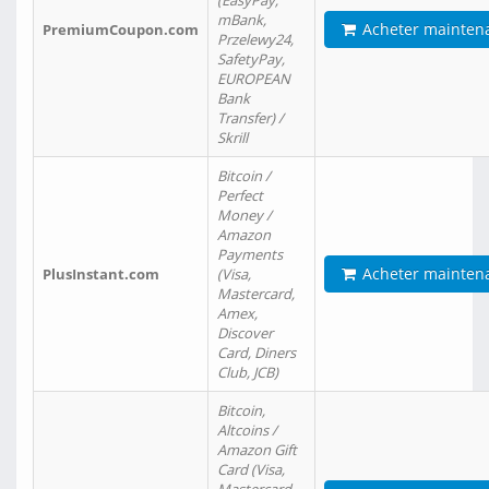
(EasyPay,
mBank,
Acheter mainten
PremiumCoupon.com
Przelewy24,
SafetyPay,
EUROPEAN
Bank
Transfer) /
Skrill
Bitcoin /
Perfect
Money /
Amazon
Payments
Acheter mainten
PlusInstant.com
(Visa,
Mastercard,
Amex,
Discover
Card, Diners
Club, JCB)
Bitcoin,
Altcoins /
Amazon Gift
Card (Visa,