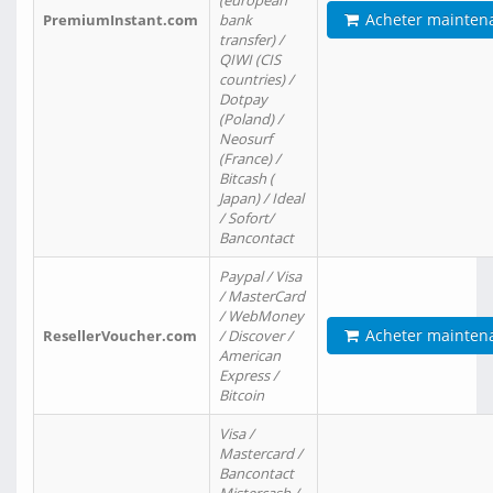
(european
Acheter mainten
PremiumInstant.com
bank
transfer) /
QIWI (CIS
countries) /
Dotpay
(Poland) /
Neosurf
(France) /
Bitcash (
Japan) / Ideal
/ Sofort/
Bancontact
Paypal / Visa
/ MasterCard
/ WebMoney
Acheter mainten
ResellerVoucher.com
/ Discover /
American
Express /
Bitcoin
Visa /
Mastercard /
Bancontact