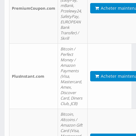
(EasyPay,
mBank,
Acheter mainten
PremiumCoupon.com
Przelewy24,
SafetyPay,
EUROPEAN
Bank
Transfer) /
Skrill
Bitcoin /
Perfect
Money /
Amazon
Payments
Acheter mainten
PlusInstant.com
(Visa,
Mastercard,
Amex,
Discover
Card, Diners
Club, JCB)
Bitcoin,
Altcoins /
Amazon Gift
Card (Visa,