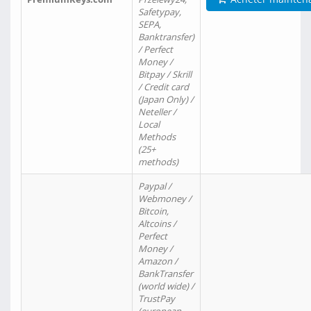
Safetypay,
SEPA,
Banktransfer)
/ Perfect
Money /
Bitpay / Skrill
/ Credit card
(Japan Only) /
Neteller /
Local
Methods
(25+
methods)
Paypal /
Webmoney /
Bitcoin,
Altcoins /
Perfect
Money /
Amazon /
BankTransfer
(world wide) /
TrustPay