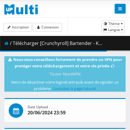
Thème
Inscription
Connexion
Langue
/ Télécharger [Crunchyroll] Bartender - Kami no Glass - 02 [720p][Multiple Subtitle].mkv.002 ( 357.49 MB )
Nous vous conseillons fortement de prendre un VPN pour
protéger votre téléchargement et votre vie privée
Tester NordVPN
Merci de désactiver votre logiciel anti-pub avant de signaler un
problème.
Consulter la page tutoriel
Date Upload
20/06/2024 23:59