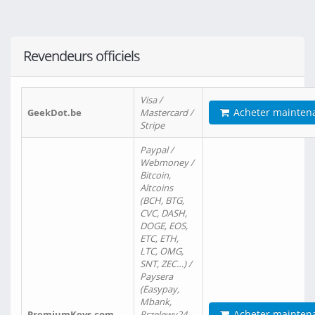
Revendeurs officiels
Visa /
Acheter mainten
GeekDot.be
Mastercard /
Stripe
Paypal /
Webmoney /
Bitcoin,
Altcoins
(BCH, BTG,
CVC, DASH,
DOGE, EOS,
ETC, ETH,
LTC, OMG,
SNT, ZEC…) /
Paysera
(Easypay,
Mbank,
Acheter mainten
PremiumKeys.com
Przelewy24,