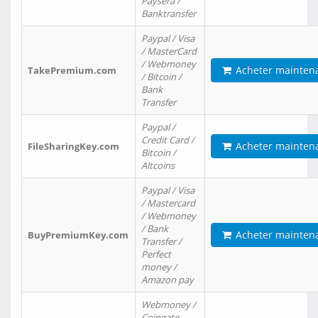
Paysera /
Banktransfer
Paypal / Visa
/ MasterCard
/ Webmoney
Acheter mainten
TakePremium.com
/ Bitcoin /
Bank
Transfer
Paypal /
Credit Card /
Acheter mainten
FileSharingKey.com
Bitcoin /
Altcoins
Paypal / Visa
/ Mastercard
/ Webmoney
/ Bank
Acheter mainten
BuyPremiumKey.com
Transfer /
Perfect
money /
Amazon pay
Webmoney /
Coingate