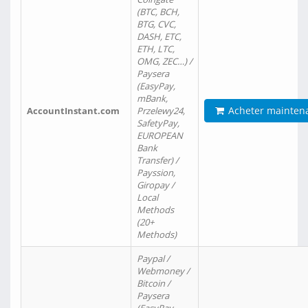
(BTC, BCH,
BTG, CVC,
DASH, ETC,
ETH, LTC,
OMG, ZEC…) /
Paysera
(EasyPay,
mBank,
Acheter mainten
AccountInstant.com
Przelewy24,
SafetyPay,
EUROPEAN
Bank
Transfer) /
Payssion,
Giropay /
Local
Methods
(20+
Methods)
Paypal /
Webmoney /
Bitcoin /
Paysera