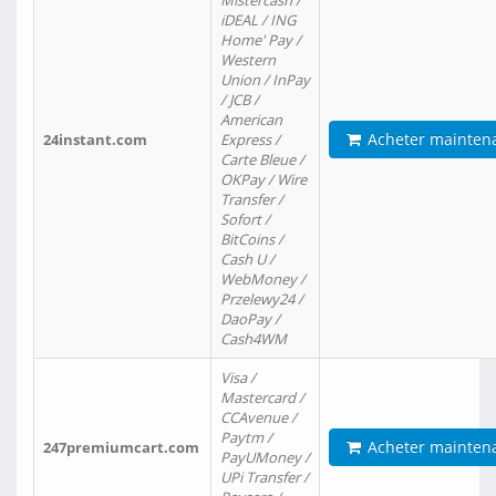
Mistercash /
iDEAL / ING
Home' Pay /
Western
Union / InPay
/ JCB /
American
Acheter mainten
24instant.com
Express /
Carte Bleue /
OKPay / Wire
Transfer /
Sofort /
BitCoins /
Cash U /
WebMoney /
Przelewy24 /
DaoPay /
Cash4WM
Visa /
Mastercard /
CCAvenue /
Paytm /
Acheter mainten
247premiumcart.com
PayUMoney /
UPi Transfer /