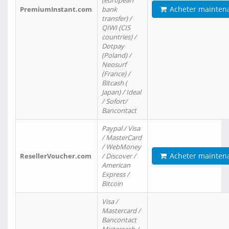
(european
Acheter mainten
PremiumInstant.com
bank
transfer) /
QIWI (CIS
countries) /
Dotpay
(Poland) /
Neosurf
(France) /
Bitcash (
Japan) / Ideal
/ Sofort/
Bancontact
Paypal / Visa
/ MasterCard
/ WebMoney
Acheter mainten
ResellerVoucher.com
/ Discover /
American
Express /
Bitcoin
Visa /
Mastercard /
Bancontact