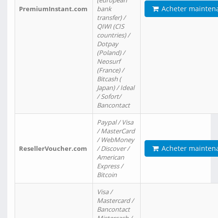
(european
Acheter mainten
PremiumInstant.com
bank
transfer) /
QIWI (CIS
countries) /
Dotpay
(Poland) /
Neosurf
(France) /
Bitcash (
Japan) / Ideal
/ Sofort/
Bancontact
Paypal / Visa
/ MasterCard
/ WebMoney
Acheter mainten
ResellerVoucher.com
/ Discover /
American
Express /
Bitcoin
Visa /
Mastercard /
Bancontact