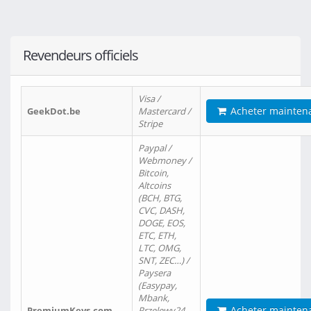
Revendeurs officiels
Visa /
Acheter mainten
GeekDot.be
Mastercard /
Stripe
Paypal /
Webmoney /
Bitcoin,
Altcoins
(BCH, BTG,
CVC, DASH,
DOGE, EOS,
ETC, ETH,
LTC, OMG,
SNT, ZEC…) /
Paysera
(Easypay,
Mbank,
Acheter mainten
PremiumKeys.com
Przelewy24,