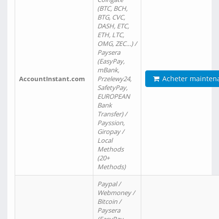
(BTC, BCH,
BTG, CVC,
DASH, ETC,
ETH, LTC,
OMG, ZEC…) /
Paysera
(EasyPay,
mBank,
Acheter mainten
AccountInstant.com
Przelewy24,
SafetyPay,
EUROPEAN
Bank
Transfer) /
Payssion,
Giropay /
Local
Methods
(20+
Methods)
Paypal /
Webmoney /
Bitcoin /
Paysera