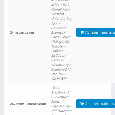
Mistercash /
iDEAL / ING
Home' Pay /
Western
Union / InPay
/ JCB /
American
Acheter mainten
24instant.com
Express /
Carte Bleue /
OKPay / Wire
Transfer /
Sofort /
BitCoins /
Cash U /
WebMoney /
Przelewy24 /
DaoPay /
Cash4WM
Visa /
Mastercard /
CCAvenue /
Paytm /
Acheter mainten
247premiumcart.com
PayUMoney /
UPi Transfer /