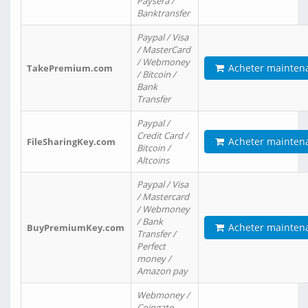
Paysera /
Banktransfer
Paypal / Visa
/ MasterCard
/ Webmoney
Acheter mainten
TakePremium.com
/ Bitcoin /
Bank
Transfer
Paypal /
Credit Card /
Acheter mainten
FileSharingKey.com
Bitcoin /
Altcoins
Paypal / Visa
/ Mastercard
/ Webmoney
/ Bank
Acheter mainten
BuyPremiumKey.com
Transfer /
Perfect
money /
Amazon pay
Webmoney /
Coingate