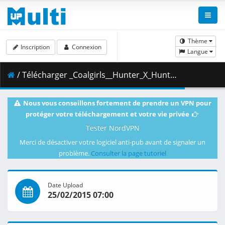
Thème
Inscription
Connexion
Langue
/ Télécharger _Coalgirls__Hunter_X_Hunter_124__1920x1080_Blu-ray_FLAC___4493DF92_.mkv.001 ( 545.65 MB )
Nous vous conseillons fortement de prendre un VPN pour
protéger votre téléchargement et votre vie privée
Tester NordVPN
Merci de désactiver votre logiciel anti-pub avant de signaler un
problème.
Consulter la page tutoriel
Date Upload
25/02/2015 07:00