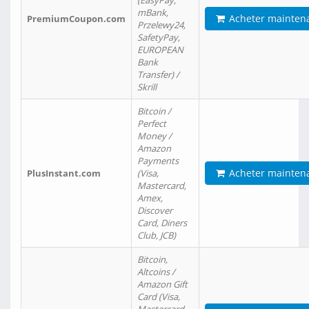
(EasyPay,
mBank,
Acheter mainten
PremiumCoupon.com
Przelewy24,
SafetyPay,
EUROPEAN
Bank
Transfer) /
Skrill
Bitcoin /
Perfect
Money /
Amazon
Payments
Acheter mainten
PlusInstant.com
(Visa,
Mastercard,
Amex,
Discover
Card, Diners
Club, JCB)
Bitcoin,
Altcoins /
Amazon Gift
Card (Visa,