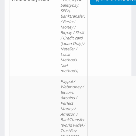
Safetypay,
SEPA,
Banktransfer)
/ Perfect
Money /
Bitpay / Skrill
/ Credit card
(Japan Only) /
Neteller /
Local
Methods
(25+
methods)
Paypal /
Webmoney /
Bitcoin,
Altcoins /
Perfect
Money /
Amazon /
BankTransfer
(world wide) /
TrustPay