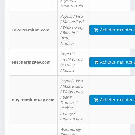
Paysera /
Banktransfer
Paypal / Visa
/ MasterCard
/ Webmoney
Acheter mainten
TakePremium.com
/ Bitcoin /
Bank
Transfer
Paypal /
Credit Card /
Acheter mainten
FileSharingKey.com
Bitcoin /
Altcoins
Paypal / Visa
/ Mastercard
/ Webmoney
/ Bank
Acheter mainten
BuyPremiumKey.com
Transfer /
Perfect
money /
Amazon pay
Webmoney /
Coingate