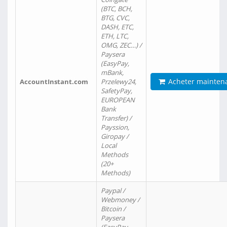
(BTC, BCH,
BTG, CVC,
DASH, ETC,
ETH, LTC,
OMG, ZEC…) /
Paysera
(EasyPay,
mBank,
Acheter mainten
AccountInstant.com
Przelewy24,
SafetyPay,
EUROPEAN
Bank
Transfer) /
Payssion,
Giropay /
Local
Methods
(20+
Methods)
Paypal /
Webmoney /
Bitcoin /
Paysera