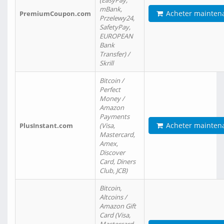
(EasyPay,
mBank,
Acheter mainten
PremiumCoupon.com
Przelewy24,
SafetyPay,
EUROPEAN
Bank
Transfer) /
Skrill
Bitcoin /
Perfect
Money /
Amazon
Payments
Acheter mainten
PlusInstant.com
(Visa,
Mastercard,
Amex,
Discover
Card, Diners
Club, JCB)
Bitcoin,
Altcoins /
Amazon Gift
Card (Visa,