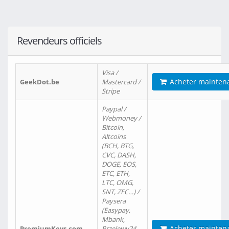
Revendeurs officiels
Visa /
Acheter mainten
GeekDot.be
Mastercard /
Stripe
Paypal /
Webmoney /
Bitcoin,
Altcoins
(BCH, BTG,
CVC, DASH,
DOGE, EOS,
ETC, ETH,
LTC, OMG,
SNT, ZEC…) /
Paysera
(Easypay,
Mbank,
Acheter mainten
PremiumKeys.com
Przelewy24,