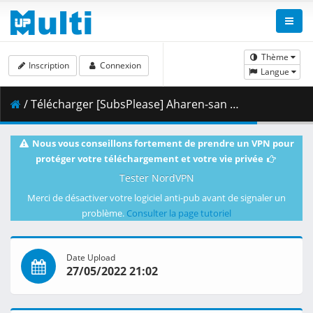
Thème
Inscription
Connexion
Langue
/ Télécharger [SubsPlease] Aharen-san wa Hakarenai - 09 (1080p) [97D8A57D].mkv.003 ( 465.01 MB )
Nous vous conseillons fortement de prendre un VPN pour
protéger votre téléchargement et votre vie privée
Tester NordVPN
Merci de désactiver votre logiciel anti-pub avant de signaler un
problème.
Consulter la page tutoriel
Date Upload
27/05/2022 21:02