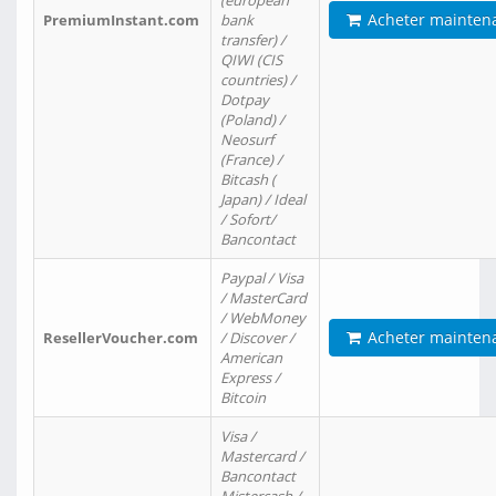
(european
Acheter mainten
PremiumInstant.com
bank
transfer) /
QIWI (CIS
countries) /
Dotpay
(Poland) /
Neosurf
(France) /
Bitcash (
Japan) / Ideal
/ Sofort/
Bancontact
Paypal / Visa
/ MasterCard
/ WebMoney
Acheter mainten
ResellerVoucher.com
/ Discover /
American
Express /
Bitcoin
Visa /
Mastercard /
Bancontact