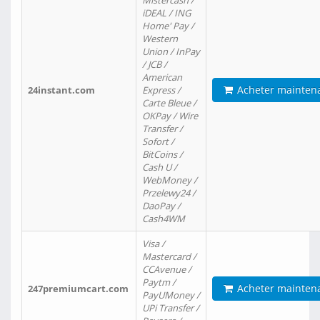
Mistercash /
iDEAL / ING
Home' Pay /
Western
Union / InPay
/ JCB /
American
Acheter mainten
24instant.com
Express /
Carte Bleue /
OKPay / Wire
Transfer /
Sofort /
BitCoins /
Cash U /
WebMoney /
Przelewy24 /
DaoPay /
Cash4WM
Visa /
Mastercard /
CCAvenue /
Paytm /
Acheter mainten
247premiumcart.com
PayUMoney /
UPi Transfer /