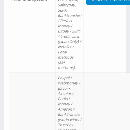
Safetypay,
SEPA,
Banktransfer)
/ Perfect
Money /
Bitpay / Skrill
/ Credit card
(Japan Only) /
Neteller /
Local
Methods
(25+
methods)
Paypal /
Webmoney /
Bitcoin,
Altcoins /
Perfect
Money /
Amazon /
BankTransfer
(world wide) /
TrustPay