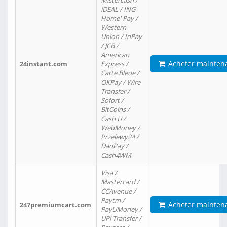
Mistercash /
iDEAL / ING
Home' Pay /
Western
Union / InPay
/ JCB /
American
Acheter mainten
24instant.com
Express /
Carte Bleue /
OKPay / Wire
Transfer /
Sofort /
BitCoins /
Cash U /
WebMoney /
Przelewy24 /
DaoPay /
Cash4WM
Visa /
Mastercard /
CCAvenue /
Paytm /
Acheter mainten
247premiumcart.com
PayUMoney /
UPi Transfer /