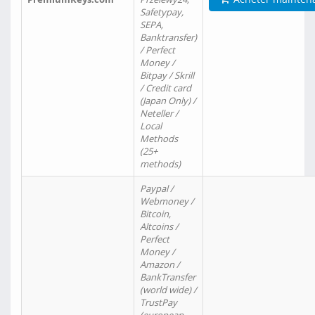
Safetypay,
SEPA,
Banktransfer)
/ Perfect
Money /
Bitpay / Skrill
/ Credit card
(Japan Only) /
Neteller /
Local
Methods
(25+
methods)
Paypal /
Webmoney /
Bitcoin,
Altcoins /
Perfect
Money /
Amazon /
BankTransfer
(world wide) /
TrustPay