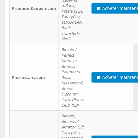
(EasyPay,
mBank,
Acheter mainten
PremiumCoupon.com
Przelewy24,
SafetyPay,
EUROPEAN
Bank
Transfer) /
Skrill
Bitcoin /
Perfect
Money /
Amazon
Payments
Acheter mainten
PlusInstant.com
(Visa,
Mastercard,
Amex,
Discover
Card, Diners
Club, JCB)
Bitcoin,
Altcoins /
Amazon Gift
Card (Visa,