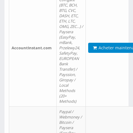
(BTC, BCH,
BTG, CVC,
DASH, ETC,
ETH, LTC,
OMG, ZEC…) /
Paysera
(EasyPay,
mBank,
Acheter mainten
AccountInstant.com
Przelewy24,
SafetyPay,
EUROPEAN
Bank
Transfer) /
Payssion,
Giropay /
Local
Methods
(20+
Methods)
Paypal /
Webmoney /
Bitcoin /
Paysera