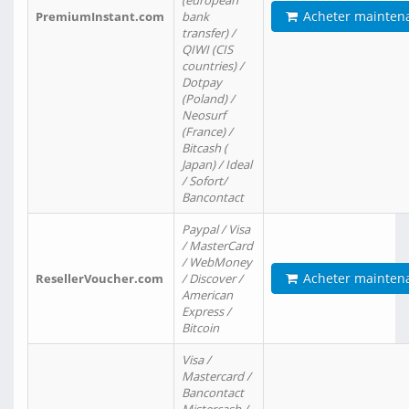
(european
Acheter mainten
PremiumInstant.com
bank
transfer) /
QIWI (CIS
countries) /
Dotpay
(Poland) /
Neosurf
(France) /
Bitcash (
Japan) / Ideal
/ Sofort/
Bancontact
Paypal / Visa
/ MasterCard
/ WebMoney
Acheter mainten
ResellerVoucher.com
/ Discover /
American
Express /
Bitcoin
Visa /
Mastercard /
Bancontact