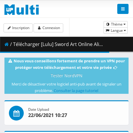
Thème
Inscription
Connexion
Langue
/ Télécharger [Lulu] Sword Art Online Alicization - War of Underworld - 11 [BD 1080p Hi10 FLAC][Dual-Audio] .mkv.001 ( 439.49 MB )
Nous vous conseillons fortement de prendre un VPN pour
protéger votre téléchargement et votre vie privée
Tester NordVPN
Merci de désactiver votre logiciel anti-pub avant de signaler un
problème.
Consulter la page tutoriel
Date Upload
22/06/2021 10:27