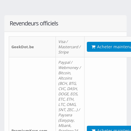
Revendeurs officiels
Visa /
Acheter mainten
GeekDot.be
Mastercard /
Stripe
Paypal /
Webmoney /
Bitcoin,
Altcoins
(BCH, BTG,
CVC, DASH,
DOGE, EOS,
ETC, ETH,
LTC, OMG,
SNT, ZEC…) /
Paysera
(Easypay,
Mbank,
Acheter mainten
PremiumKeys.com
Przelewy24,