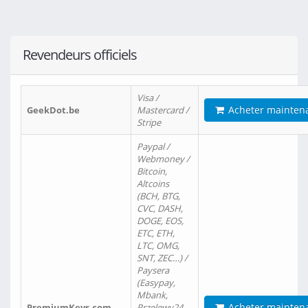
Revendeurs officiels
Visa /
Acheter mainten
GeekDot.be
Mastercard /
Stripe
Paypal /
Webmoney /
Bitcoin,
Altcoins
(BCH, BTG,
CVC, DASH,
DOGE, EOS,
ETC, ETH,
LTC, OMG,
SNT, ZEC…) /
Paysera
(Easypay,
Mbank,
Acheter mainten
PremiumKeys.com
Przelewy24,