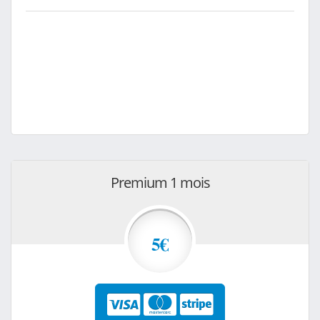
Premium 1 mois
5€