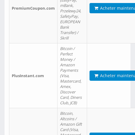
(EasyPay,
mBank,
Acheter mainten
PremiumCoupon.com
Przelewy24,
SafetyPay,
EUROPEAN
Bank
Transfer) /
Skrill
Bitcoin /
Perfect
Money /
Amazon
Payments
Acheter mainten
PlusInstant.com
(Visa,
Mastercard,
Amex,
Discover
Card, Diners
Club, JCB)
Bitcoin,
Altcoins /
Amazon Gift
Card (Visa,