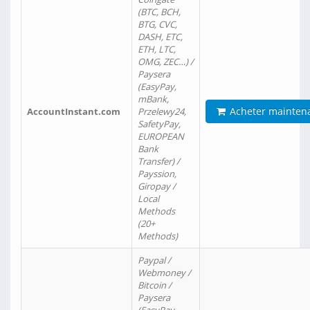
(BTC, BCH,
BTG, CVC,
DASH, ETC,
ETH, LTC,
OMG, ZEC…) /
Paysera
(EasyPay,
mBank,
Acheter mainten
AccountInstant.com
Przelewy24,
SafetyPay,
EUROPEAN
Bank
Transfer) /
Payssion,
Giropay /
Local
Methods
(20+
Methods)
Paypal /
Webmoney /
Bitcoin /
Paysera