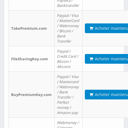
Paysera /
Banktransfer
Paypal / Visa
/ MasterCard
/ Webmoney
Acheter mainten
TakePremium.com
/ Bitcoin /
Bank
Transfer
Paypal /
Credit Card /
Acheter mainten
FileSharingKey.com
Bitcoin /
Altcoins
Paypal / Visa
/ Mastercard
/ Webmoney
/ Bank
Acheter mainten
BuyPremiumKey.com
Transfer /
Perfect
money /
Amazon pay
Webmoney /
Coingate