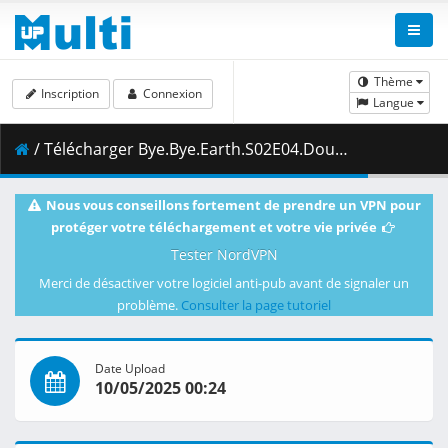
Thème
Inscription
Connexion
Langue
/ Télécharger Bye.Bye.Earth.S02E04.Doubt.For.Love.of.Reason.1080p.CR.WEB-DL.DUAL.AAC2.0.H.264.MSubs-ToonsHub.mkv.003 ( 473.64 MB )
Nous vous conseillons fortement de prendre un VPN pour
protéger votre téléchargement et votre vie privée
Tester NordVPN
Merci de désactiver votre logiciel anti-pub avant de signaler un
problème.
Consulter la page tutoriel
Date Upload
10/05/2025 00:24