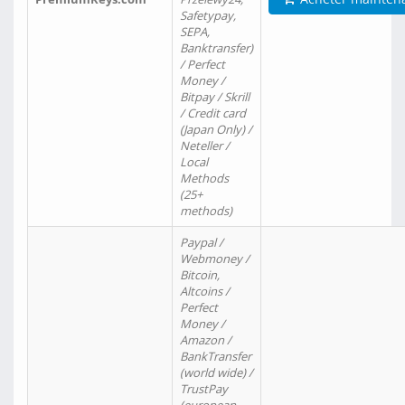
Safetypay,
SEPA,
Banktransfer)
/ Perfect
Money /
Bitpay / Skrill
/ Credit card
(Japan Only) /
Neteller /
Local
Methods
(25+
methods)
Paypal /
Webmoney /
Bitcoin,
Altcoins /
Perfect
Money /
Amazon /
BankTransfer
(world wide) /
TrustPay