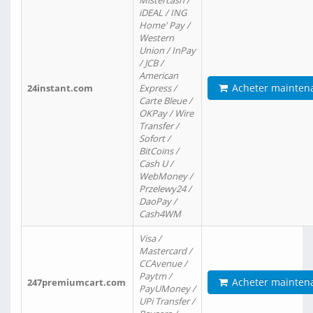
Mistercash /
iDEAL / ING
Home' Pay /
Western
Union / InPay
/ JCB /
American
Acheter mainten
24instant.com
Express /
Carte Bleue /
OKPay / Wire
Transfer /
Sofort /
BitCoins /
Cash U /
WebMoney /
Przelewy24 /
DaoPay /
Cash4WM
Visa /
Mastercard /
CCAvenue /
Paytm /
Acheter mainten
247premiumcart.com
PayUMoney /
UPi Transfer /