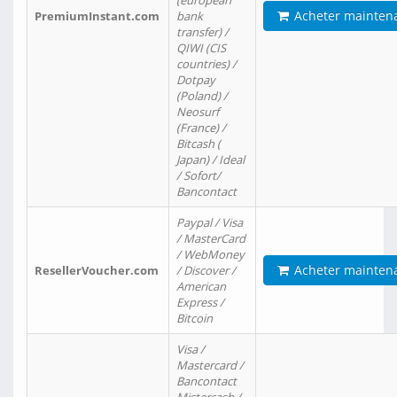
(european
Acheter mainten
PremiumInstant.com
bank
transfer) /
QIWI (CIS
countries) /
Dotpay
(Poland) /
Neosurf
(France) /
Bitcash (
Japan) / Ideal
/ Sofort/
Bancontact
Paypal / Visa
/ MasterCard
/ WebMoney
Acheter mainten
ResellerVoucher.com
/ Discover /
American
Express /
Bitcoin
Visa /
Mastercard /
Bancontact