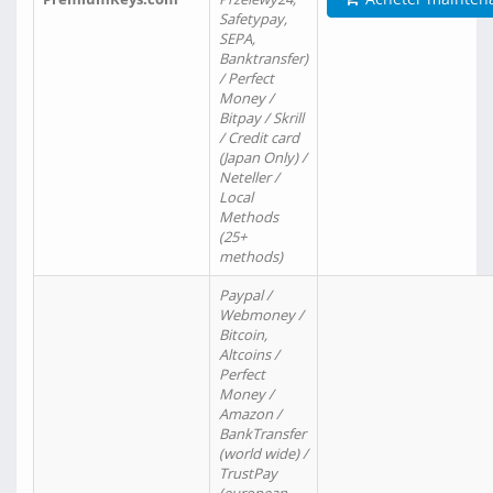
Safetypay,
SEPA,
Banktransfer)
/ Perfect
Money /
Bitpay / Skrill
/ Credit card
(Japan Only) /
Neteller /
Local
Methods
(25+
methods)
Paypal /
Webmoney /
Bitcoin,
Altcoins /
Perfect
Money /
Amazon /
BankTransfer
(world wide) /
TrustPay