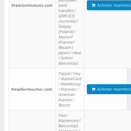
(european
Acheter mainten
PremiumInstant.com
bank
transfer) /
QIWI (CIS
countries) /
Dotpay
(Poland) /
Neosurf
(France) /
Bitcash (
Japan) / Ideal
/ Sofort/
Bancontact
Paypal / Visa
/ MasterCard
/ WebMoney
Acheter mainten
ResellerVoucher.com
/ Discover /
American
Express /
Bitcoin
Visa /
Mastercard /
Bancontact