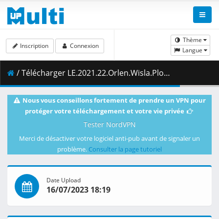
Thème
Inscription
Connexion
Langue
/ Télécharger LE.2021.22.Orlen.Wisla.Plock.vs.SL.Benfica.28.05.2022.1080i.PL.HDTV.maraarab.ts ( 5.09 GB )
Nous vous conseillons fortement de prendre un VPN pour
protéger votre téléchargement et votre vie privée
Tester NordVPN
Merci de désactiver votre logiciel anti-pub avant de signaler un
problème.
Consulter la page tutoriel
Date Upload
16/07/2023 18:19