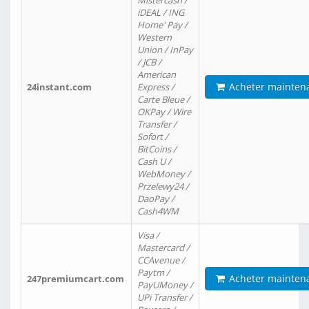
Mistercash /
iDEAL / ING
Home' Pay /
Western
Union / InPay
/ JCB /
American
Acheter mainten
24instant.com
Express /
Carte Bleue /
OKPay / Wire
Transfer /
Sofort /
BitCoins /
Cash U /
WebMoney /
Przelewy24 /
DaoPay /
Cash4WM
Visa /
Mastercard /
CCAvenue /
Paytm /
Acheter mainten
247premiumcart.com
PayUMoney /
UPi Transfer /