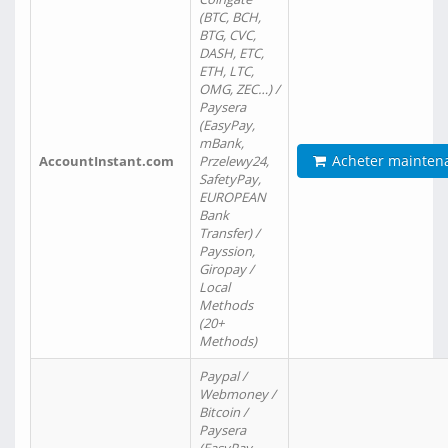
(BTC, BCH,
BTG, CVC,
DASH, ETC,
ETH, LTC,
OMG, ZEC…) /
Paysera
(EasyPay,
mBank,
Acheter mainten
AccountInstant.com
Przelewy24,
SafetyPay,
EUROPEAN
Bank
Transfer) /
Payssion,
Giropay /
Local
Methods
(20+
Methods)
Paypal /
Webmoney /
Bitcoin /
Paysera