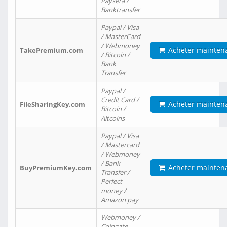
Paysera /
Banktransfer
Paypal / Visa
/ MasterCard
/ Webmoney
Acheter mainten
TakePremium.com
/ Bitcoin /
Bank
Transfer
Paypal /
Credit Card /
Acheter mainten
FileSharingKey.com
Bitcoin /
Altcoins
Paypal / Visa
/ Mastercard
/ Webmoney
/ Bank
Acheter mainten
BuyPremiumKey.com
Transfer /
Perfect
money /
Amazon pay
Webmoney /
Coingate