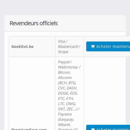
Revendeurs officiels
Visa /
Acheter mainten
GeekDot.be
Mastercard /
Stripe
Paypal /
Webmoney /
Bitcoin,
Altcoins
(BCH, BTG,
CVC, DASH,
DOGE, EOS,
ETC, ETH,
LTC, OMG,
SNT, ZEC…) /
Paysera
(Easypay,
Mbank,
Acheter mainten
PremiumKeys.com
Przelewy24,