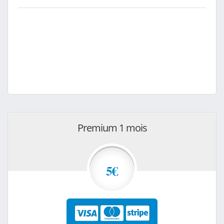
Premium 1 mois
5€