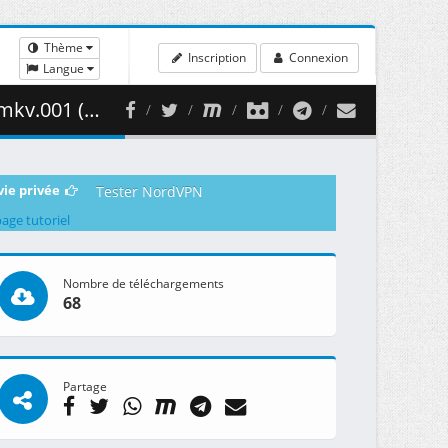
Thème
Inscription
Connexion
Langue
 0.94 GB )
vie privée
Tester NordVPN
page tutoriel
Nombre de téléchargements
68
Partage