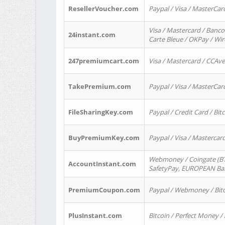
ResellerVoucher.com
Paypal / Visa / MasterCar
Visa / Mastercard / Banco
24instant.com
Carte Bleue / OKPay / Wi
247premiumcart.com
Visa / Mastercard / CCAv
TakePremium.com
Paypal / Visa / MasterCar
FileSharingKey.com
Paypal / Credit Card / Bitc
BuyPremiumKey.com
Paypal / Visa / Masterca
Webmoney / Coingate (BTC
AccountInstant.com
SafetyPay, EUROPEAN Bank
PremiumCoupon.com
Paypal / Webmoney / Bitc
PlusInstant.com
Bitcoin / Perfect Money /