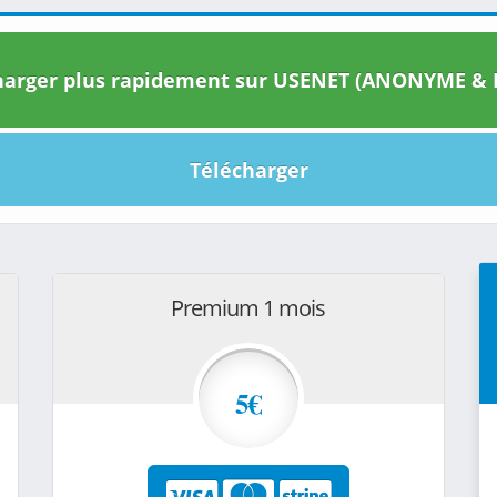
arger plus rapidement sur USENET (ANONYME & I
Télécharger
Premium 1 mois
5€