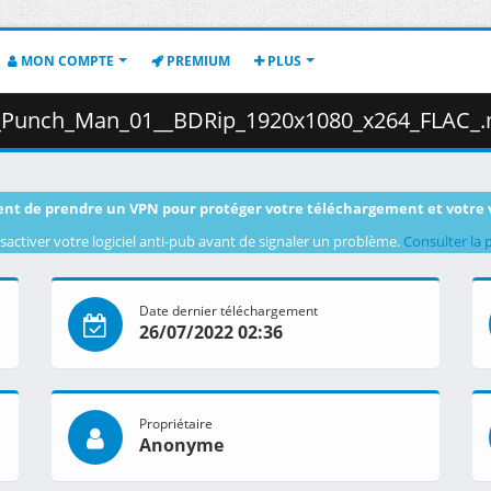
MON COMPTE
PREMIUM
PLUS
nch_Man_01__BDRip_1920x1080_x264_FLAC_.mkv.001 (
nt de prendre un VPN pour protéger votre téléchargement et votre 
sactiver votre logiciel anti-pub avant de signaler un problème.
Consulter la 
Date dernier téléchargement
26/07/2022 02:36
Propriétaire
Anonyme