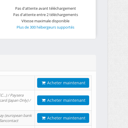
Pas d'attente avant téléchargement
Pas d'attente entre 2 téléchargements
Vitesse maximale disponible
Plus de 300 hébergeurs supportés
Acheter maintenant
EC…) / Paysera
Acheter maintenant
card (Japan Only) /
tPay (european bank
Acheter maintenant
/ Bancontact