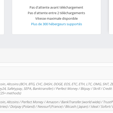
Pas d'attente avant téléchargement
Pas d'attente entre 2 téléchargements
Vitesse maximale disponible
Plus de 300 hébergeurs supportés
oin, Altcoins (BCH, BTG, CVC, DASH, DOGE, EOS, ETC, ETH, LTC, OMG, SNT, Z
4, Safetypay, SEPA, Banktransfer) / Perfect Money / Bitpay / Skrill / Credit 
 (25+ methods)
oin, Altcoins / Perfect Money / Amazon / BankTransfer (world wide) / Trus
tries) / Dotpay (Poland) / Neosurf (France) / Bitcash ( Japan) / Ideal / Sofort