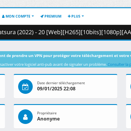
MON COMPTE
PREMIUM
PLUS
(2022) - 20 [Web][H265][10bits][1080p][AAC].mkv.002 ( 
nt de prendre un VPN pour protéger votre téléchargement et votre 
sactiver votre logiciel anti-pub avant de signaler un problème.
Consulter la 
Date dernier téléchargement
09/01/2025 22:08
Propriétaire
Anonyme