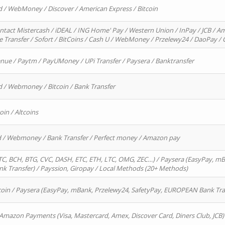
d / WebMoney / Discover / American Express / Bitcoin
ntact Mistercash / iDEAL / ING Home' Pay / Western Union / InPay / JCB / Am
re Transfer / Sofort / BitCoins / Cash U / WebMoney / Przelewy24 / DaoPay 
enue / Paytm / PayUMoney / UPi Transfer / Paysera / Banktransfer
d / Webmoney / Bitcoin / Bank Transfer
oin / Altcoins
rd / Webmoney / Bank Transfer / Perfect money / Amazon pay
, BCH, BTG, CVC, DASH, ETC, ETH, LTC, OMG, ZEC…) / Paysera (EasyPay, mB
 Transfer) / Payssion, Giropay / Local Methods (20+ Methods)
oin / Paysera (EasyPay, mBank, Przelewy24, SafetyPay, EUROPEAN Bank Transf
 Amazon Payments (Visa, Mastercard, Amex, Discover Card, Diners Club, JCB)