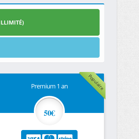
LLIMITÉ)
Populaire
Premium 1 an
50€