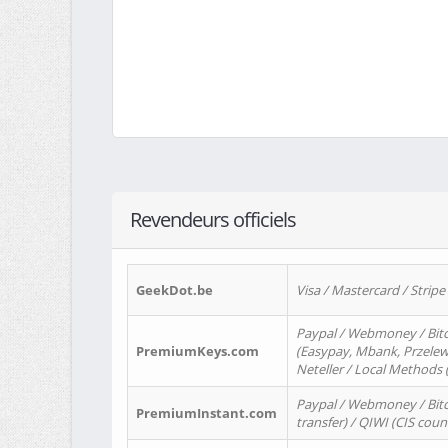
Revendeurs officiels
GeekDot.be
Visa / Mastercard / Stripe
Paypal / Webmoney / Bitc
PremiumKeys.com
(Easypay, Mbank, Przelewy2
Neteller / Local Methods
Paypal / Webmoney / Bitc
PremiumInstant.com
transfer) / QIWI (CIS coun