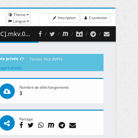
Thème
Inscription
Connexion
Langue
335.26 MB )
vie privée
Tester NordVPN
page tutoriel
Nombre de téléchargements
3
Partage