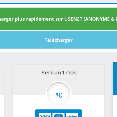
arger plus rapidement sur USENET (ANONYME & I
Télécharger
Premium 1 mois
5€