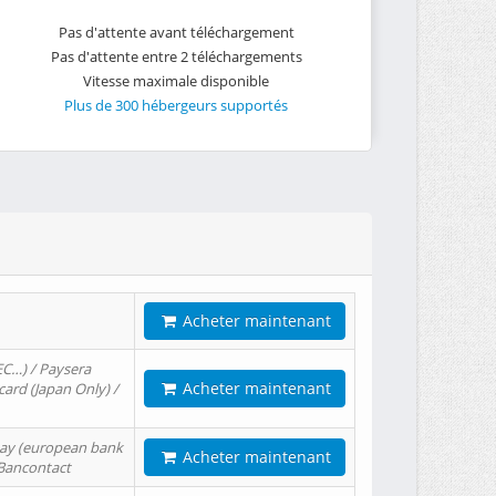
Pas d'attente avant téléchargement
Pas d'attente entre 2 téléchargements
Vitesse maximale disponible
Plus de 300 hébergeurs supportés
Acheter maintenant
EC…) / Paysera
Acheter maintenant
card (Japan Only) /
tPay (european bank
Acheter maintenant
/ Bancontact