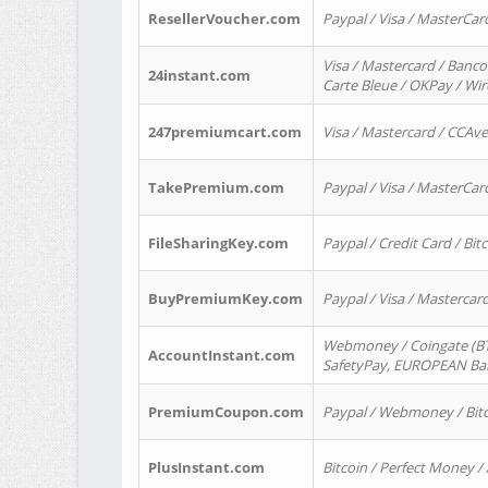
ResellerVoucher.com
Paypal / Visa / MasterCar
Visa / Mastercard / Banco
24instant.com
Carte Bleue / OKPay / Wi
247premiumcart.com
Visa / Mastercard / CCAv
TakePremium.com
Paypal / Visa / MasterCar
FileSharingKey.com
Paypal / Credit Card / Bitc
BuyPremiumKey.com
Paypal / Visa / Masterca
Webmoney / Coingate (BTC
AccountInstant.com
SafetyPay, EUROPEAN Bank
PremiumCoupon.com
Paypal / Webmoney / Bitc
PlusInstant.com
Bitcoin / Perfect Money /