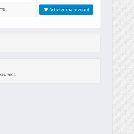
Acheter maintenant
CB)
ursement.