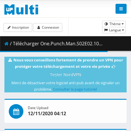
Thème
Inscription
Connexion
Langue
/ Télécharger One.Punch.Man.S02E02.1080p.Blu-Ray.10-Bit.Dual-Audio.DTS-HD.x265-iAHD.mkv.004 ( 469.24 MB )
Nous vous conseillons fortement de prendre un VPN pour
protéger votre téléchargement et votre vie privée
Tester NordVPN
Merci de désactiver votre logiciel anti-pub avant de signaler un
problème.
Consulter la page tutoriel
Date Upload
12/11/2020 04:12