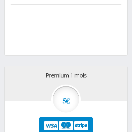
Premium 1 mois
5€