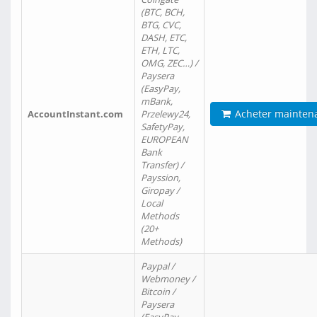
(BTC, BCH,
BTG, CVC,
DASH, ETC,
ETH, LTC,
OMG, ZEC…) /
Paysera
(EasyPay,
mBank,
Acheter mainten
AccountInstant.com
Przelewy24,
SafetyPay,
EUROPEAN
Bank
Transfer) /
Payssion,
Giropay /
Local
Methods
(20+
Methods)
Paypal /
Webmoney /
Bitcoin /
Paysera