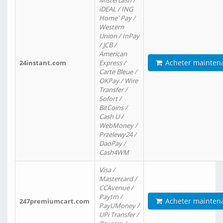
Mistercash /
iDEAL / ING
Home' Pay /
Western
Union / InPay
/ JCB /
American
Acheter mainten
24instant.com
Express /
Carte Bleue /
OKPay / Wire
Transfer /
Sofort /
BitCoins /
Cash U /
WebMoney /
Przelewy24 /
DaoPay /
Cash4WM
Visa /
Mastercard /
CCAvenue /
Paytm /
Acheter mainten
247premiumcart.com
PayUMoney /
UPi Transfer /