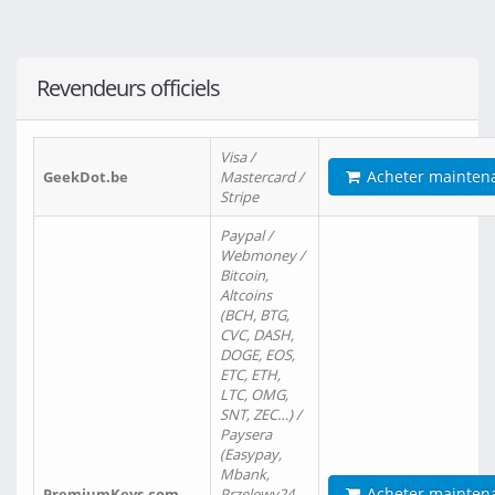
Revendeurs officiels
Visa /
Acheter mainten
GeekDot.be
Mastercard /
Stripe
Paypal /
Webmoney /
Bitcoin,
Altcoins
(BCH, BTG,
CVC, DASH,
DOGE, EOS,
ETC, ETH,
LTC, OMG,
SNT, ZEC…) /
Paysera
(Easypay,
Mbank,
Acheter mainten
PremiumKeys.com
Przelewy24,