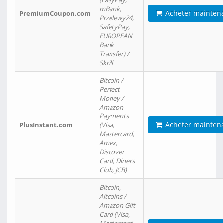
(EasyPay,
mBank,
Acheter mainten
PremiumCoupon.com
Przelewy24,
SafetyPay,
EUROPEAN
Bank
Transfer) /
Skrill
Bitcoin /
Perfect
Money /
Amazon
Payments
Acheter mainten
PlusInstant.com
(Visa,
Mastercard,
Amex,
Discover
Card, Diners
Club, JCB)
Bitcoin,
Altcoins /
Amazon Gift
Card (Visa,