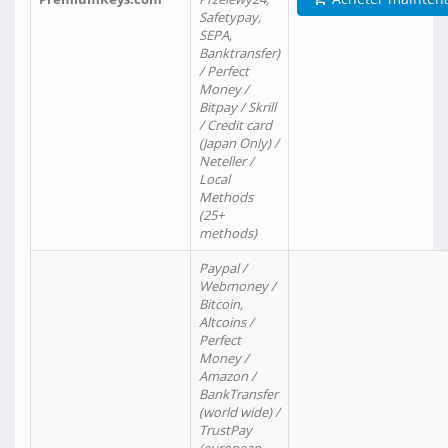
Safetypay,
SEPA,
Banktransfer)
/ Perfect
Money /
Bitpay / Skrill
/ Credit card
(Japan Only) /
Neteller /
Local
Methods
(25+
methods)
Paypal /
Webmoney /
Bitcoin,
Altcoins /
Perfect
Money /
Amazon /
BankTransfer
(world wide) /
TrustPay