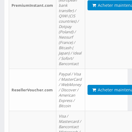
(european
Acheter mainten
PremiumInstant.com
bank
transfer) /
QIWI (CIS
countries) /
Dotpay
(Poland) /
Neosurf
(France) /
Bitcash (
Japan) / Ideal
/ Sofort/
Bancontact
Paypal / Visa
/ MasterCard
/ WebMoney
Acheter mainten
ResellerVoucher.com
/ Discover /
American
Express /
Bitcoin
Visa /
Mastercard /
Bancontact