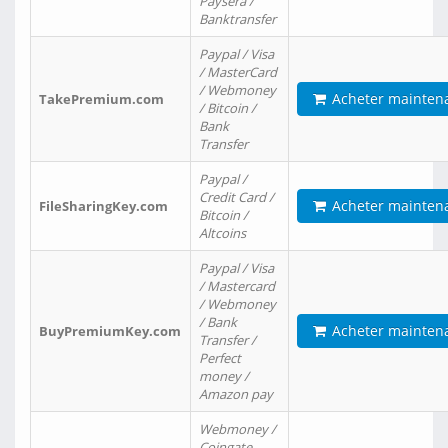
Paysera /
Banktransfer
Paypal / Visa
/ MasterCard
/ Webmoney
Acheter mainten
TakePremium.com
/ Bitcoin /
Bank
Transfer
Paypal /
Credit Card /
Acheter mainten
FileSharingKey.com
Bitcoin /
Altcoins
Paypal / Visa
/ Mastercard
/ Webmoney
/ Bank
Acheter mainten
BuyPremiumKey.com
Transfer /
Perfect
money /
Amazon pay
Webmoney /
Coingate