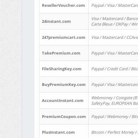
ResellerVoucher.com
Paypal / Visa / MasterCar
Visa / Mastercard / Banco
24instant.com
Carte Bleue / OKPay / Wi
247premiumcart.com
Visa / Mastercard / CCAv
TakePremium.com
Paypal / Visa / MasterCar
FileSharingKey.com
Paypal / Credit Card / Bitc
BuyPremiumKey.com
Paypal / Visa / Masterca
Webmoney / Coingate (BTC
AccountInstant.com
SafetyPay, EUROPEAN Bank
PremiumCoupon.com
Paypal / Webmoney / Bitc
PlusInstant.com
Bitcoin / Perfect Money /