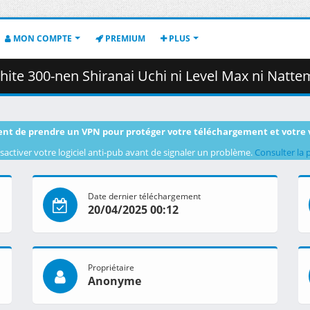
MON COMPTE
PREMIUM
PLUS
chi ni Level Max ni Nattemashita - 08 [720p][Multiple Subtitle][AB5E61BF].mkv.00
nt de prendre un VPN pour protéger votre téléchargement et votre 
sactiver votre logiciel anti-pub avant de signaler un problème.
Consulter la 
Date dernier téléchargement
20/04/2025 00:12
Propriétaire
Anonyme