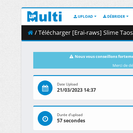
UPLOAD
DÉBRIDER
/ Télécharger [Erai-raws] Slime Taoshite 300-nen Shiranai U
Nous vous conseillons forteme
Merci de dé
Date Upload
21/03/2023 14:37
Durée d'upload
57 secondes