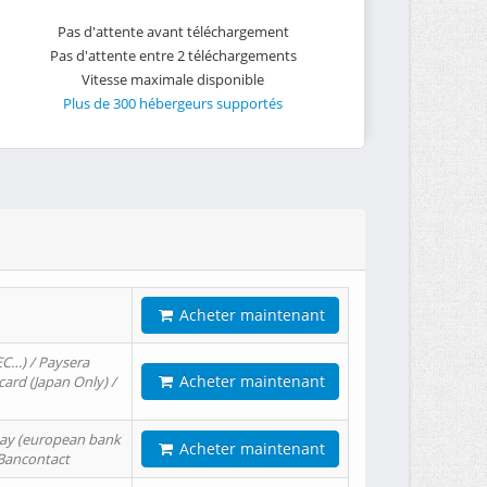
Pas d'attente avant téléchargement
Pas d'attente entre 2 téléchargements
Vitesse maximale disponible
Plus de 300 hébergeurs supportés
Acheter maintenant
EC…) / Paysera
Acheter maintenant
card (Japan Only) /
tPay (european bank
Acheter maintenant
/ Bancontact