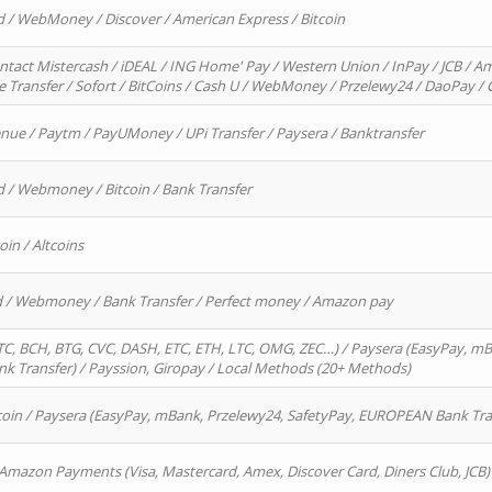
d / WebMoney / Discover / American Express / Bitcoin
ntact Mistercash / iDEAL / ING Home' Pay / Western Union / InPay / JCB / Am
re Transfer / Sofort / BitCoins / Cash U / WebMoney / Przelewy24 / DaoPay 
enue / Paytm / PayUMoney / UPi Transfer / Paysera / Banktransfer
d / Webmoney / Bitcoin / Bank Transfer
oin / Altcoins
rd / Webmoney / Bank Transfer / Perfect money / Amazon pay
, BCH, BTG, CVC, DASH, ETC, ETH, LTC, OMG, ZEC…) / Paysera (EasyPay, mB
 Transfer) / Payssion, Giropay / Local Methods (20+ Methods)
oin / Paysera (EasyPay, mBank, Przelewy24, SafetyPay, EUROPEAN Bank Transf
 Amazon Payments (Visa, Mastercard, Amex, Discover Card, Diners Club, JCB)