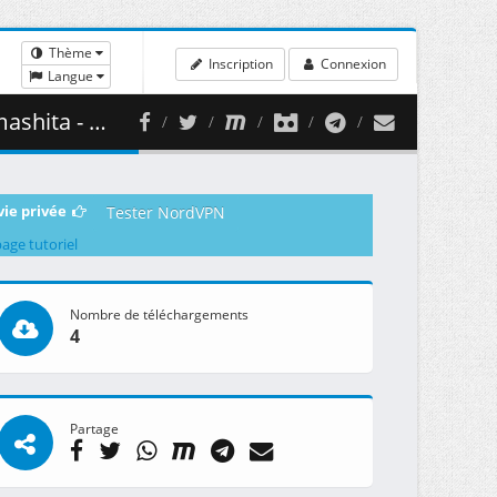
Thème
Inscription
Connexion
Langue
1 ( 352.58 MB )
vie privée
Tester NordVPN
page tutoriel
Nombre de téléchargements
4
Partage