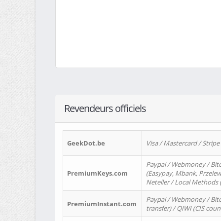
Revendeurs officiels
GeekDot.be
Visa / Mastercard / Stripe
Paypal / Webmoney / Bitc
PremiumKeys.com
(Easypay, Mbank, Przelewy2
Neteller / Local Methods
Paypal / Webmoney / Bitc
PremiumInstant.com
transfer) / QIWI (CIS coun