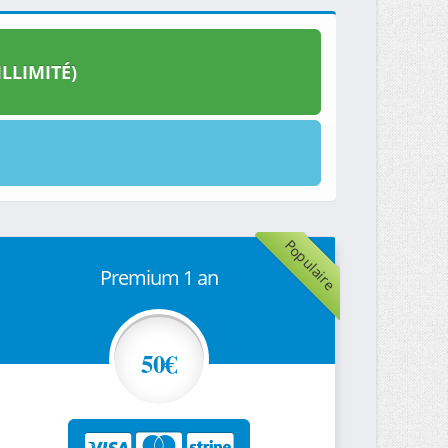
LLIMITÉ)
Populaire
Premium 1 an
50€