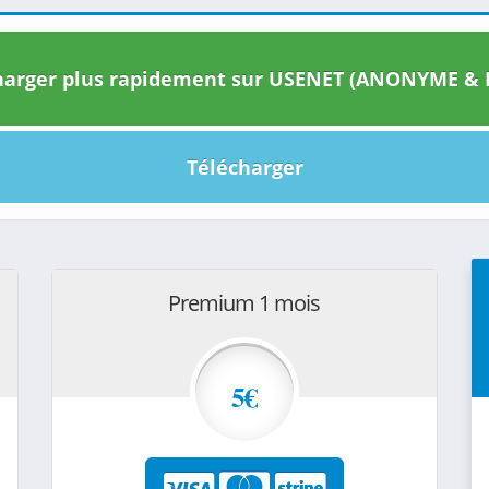
arger plus rapidement sur USENET (ANONYME & I
Télécharger
Premium 1 mois
5€