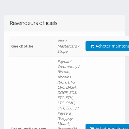
Revendeurs officiels
Visa /
Acheter mainten
GeekDot.be
Mastercard /
Stripe
Paypal /
Webmoney /
Bitcoin,
Altcoins
(BCH, BTG,
CVC, DASH,
DOGE, EOS,
ETC, ETH,
LTC, OMG,
SNT, ZEC…) /
Paysera
(Easypay,
Mbank,
Acheter mainten
PremiumKeys.com
Przelewy24,