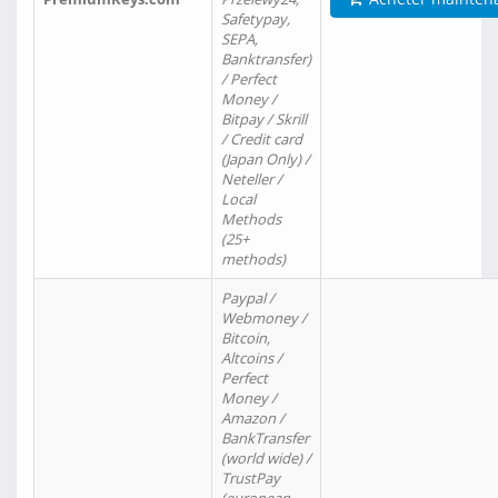
Safetypay,
SEPA,
Banktransfer)
/ Perfect
Money /
Bitpay / Skrill
/ Credit card
(Japan Only) /
Neteller /
Local
Methods
(25+
methods)
Paypal /
Webmoney /
Bitcoin,
Altcoins /
Perfect
Money /
Amazon /
BankTransfer
(world wide) /
TrustPay