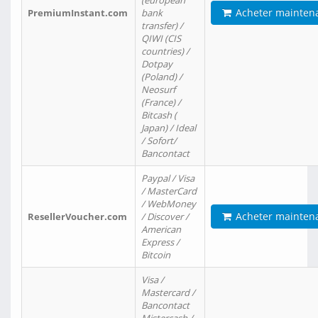
(european
Acheter mainten
PremiumInstant.com
bank
transfer) /
QIWI (CIS
countries) /
Dotpay
(Poland) /
Neosurf
(France) /
Bitcash (
Japan) / Ideal
/ Sofort/
Bancontact
Paypal / Visa
/ MasterCard
/ WebMoney
Acheter mainten
ResellerVoucher.com
/ Discover /
American
Express /
Bitcoin
Visa /
Mastercard /
Bancontact