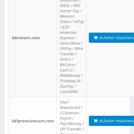
Mistercash /
iDEAL / ING
Home' Pay /
Western
Union / InPay
/ JCB /
American
Acheter mainten
24instant.com
Express /
Carte Bleue /
OKPay / Wire
Transfer /
Sofort /
BitCoins /
Cash U /
WebMoney /
Przelewy24 /
DaoPay /
Cash4WM
Visa /
Mastercard /
CCAvenue /
Paytm /
Acheter mainten
247premiumcart.com
PayUMoney /
UPi Transfer /