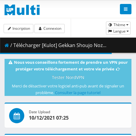
Thème
Inscription
Connexion
Langue
/ Télécharger [Kulot] Gekkan Shoujo Nozaki-kun 06 [Dual-Audio][BDRip 1920x1080 x264 FLACx2] [3CD02AFC].mkv.001 ( 417.92 MB )
Nous vous conseillons fortement de prendre un VPN pour
protéger votre téléchargement et votre vie privée
Tester NordVPN
Merci de désactiver votre logiciel anti-pub avant de signaler un
problème.
Consulter la page tutoriel
Date Upload
10/12/2021 07:25