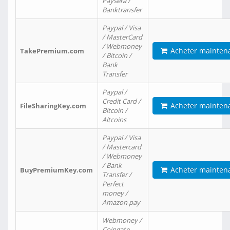
Paysera /
Banktransfer
Paypal / Visa
/ MasterCard
/ Webmoney
Acheter mainten
TakePremium.com
/ Bitcoin /
Bank
Transfer
Paypal /
Credit Card /
Acheter mainten
FileSharingKey.com
Bitcoin /
Altcoins
Paypal / Visa
/ Mastercard
/ Webmoney
/ Bank
Acheter mainten
BuyPremiumKey.com
Transfer /
Perfect
money /
Amazon pay
Webmoney /
Coingate