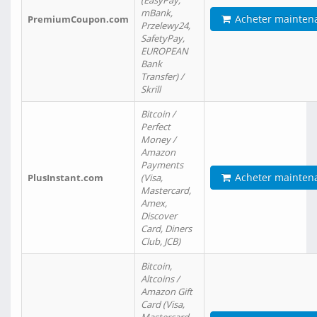
(EasyPay,
mBank,
Acheter mainten
PremiumCoupon.com
Przelewy24,
SafetyPay,
EUROPEAN
Bank
Transfer) /
Skrill
Bitcoin /
Perfect
Money /
Amazon
Payments
Acheter mainten
PlusInstant.com
(Visa,
Mastercard,
Amex,
Discover
Card, Diners
Club, JCB)
Bitcoin,
Altcoins /
Amazon Gift
Card (Visa,