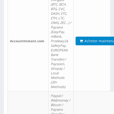
(BTC, BCH,
BTG, CVC,
DASH, ETC,
ETH, LTC,
OMG, ZEC…) /
Paysera
(EasyPay,
mBank,
Acheter mainten
AccountInstant.com
Przelewy24,
SafetyPay,
EUROPEAN
Bank
Transfer) /
Payssion,
Giropay /
Local
Methods
(20+
Methods)
Paypal /
Webmoney /
Bitcoin /
Paysera