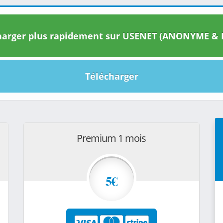
arger plus rapidement sur USENET (ANONYME & I
Télécharger
Premium 1 mois
5€