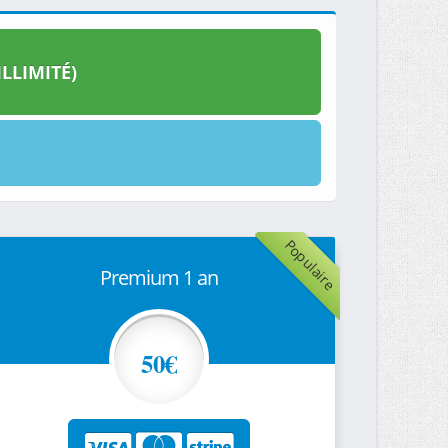
LLIMITÉ)
Populaire
Premium 1 an
50€