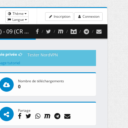
Thème
Inscription
Connexion
Langue
2 ( 458.35 MB )
vie privée
Tester NordVPN
page tutoriel
Nombre de téléchargements
0
Partage