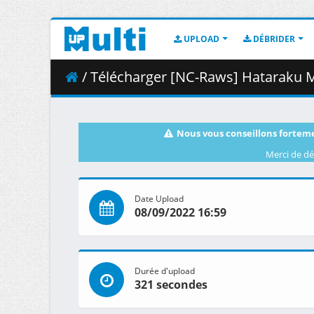
UPLOAD
DÉBRIDER
/ Télécharger [NC-Raws] Hataraku Maou-sama__ (The Devil 
Nous vous conseillons forteme
Merci de dé
Date Upload
08/09/2022 16:59
Durée d'upload
321 secondes