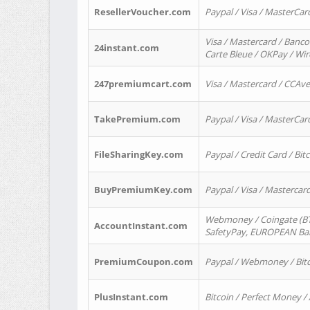
ResellerVoucher.com
Paypal / Visa / MasterCar
Visa / Mastercard / Banco
24instant.com
Carte Bleue / OKPay / Wi
247premiumcart.com
Visa / Mastercard / CCAv
TakePremium.com
Paypal / Visa / MasterCar
FileSharingKey.com
Paypal / Credit Card / Bitc
BuyPremiumKey.com
Paypal / Visa / Masterca
Webmoney / Coingate (BTC
AccountInstant.com
SafetyPay, EUROPEAN Bank
PremiumCoupon.com
Paypal / Webmoney / Bitc
PlusInstant.com
Bitcoin / Perfect Money /