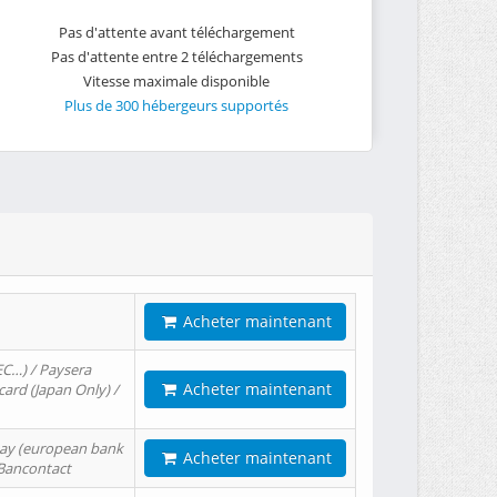
Pas d'attente avant téléchargement
Pas d'attente entre 2 téléchargements
Vitesse maximale disponible
Plus de 300 hébergeurs supportés
Acheter maintenant
EC…) / Paysera
Acheter maintenant
card (Japan Only) /
tPay (european bank
Acheter maintenant
/ Bancontact