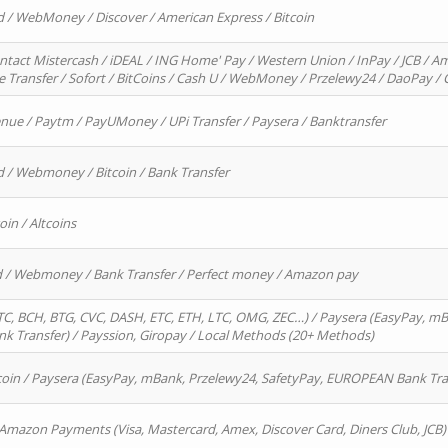
d / WebMoney / Discover / American Express / Bitcoin
ntact Mistercash / iDEAL / ING Home' Pay / Western Union / InPay / JCB / Am
re Transfer / Sofort / BitCoins / Cash U / WebMoney / Przelewy24 / DaoPay 
enue / Paytm / PayUMoney / UPi Transfer / Paysera / Banktransfer
d / Webmoney / Bitcoin / Bank Transfer
oin / Altcoins
rd / Webmoney / Bank Transfer / Perfect money / Amazon pay
, BCH, BTG, CVC, DASH, ETC, ETH, LTC, OMG, ZEC…) / Paysera (EasyPay, mB
 Transfer) / Payssion, Giropay / Local Methods (20+ Methods)
oin / Paysera (EasyPay, mBank, Przelewy24, SafetyPay, EUROPEAN Bank Transf
 Amazon Payments (Visa, Mastercard, Amex, Discover Card, Diners Club, JCB)