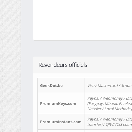
Revendeurs officiels
GeekDot.be
Visa / Mastercard / Stripe
Paypal / Webmoney / Bitc
PremiumKeys.com
(Easypay, Mbank, Przelewy2
Neteller / Local Methods
Paypal / Webmoney / Bitc
PremiumInstant.com
transfer) / QIWI (CIS coun