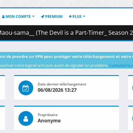
MON COMPTE
PREMIUM
PLUS
is a Part-Timer_ Season 2) - 09 (CR 1920x1080 AVC AAC MKV) [2C05F061].mkv.00
nt de prendre un VPN pour protéger votre téléchargement et votre 
sactiver votre logiciel anti-pub avant de signaler un problème.
Consulter la 
Date dernier téléchargement
06/08/2026 13:27
Propriétaire
Anonyme