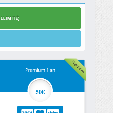
LLIMITÉ)
Populaire
Premium 1 an
50€