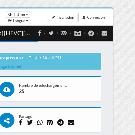
Thème
Inscription
Connexion
Langue
 279.39 MB )
vie privée
Tester NordVPN
page tutoriel
Nombre de téléchargements
25
Partage