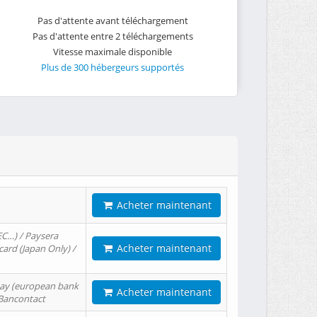
Pas d'attente avant téléchargement
Pas d'attente entre 2 téléchargements
Vitesse maximale disponible
Plus de 300 hébergeurs supportés
Acheter maintenant
EC…) / Paysera
Acheter maintenant
card (Japan Only) /
tPay (european bank
Acheter maintenant
/ Bancontact