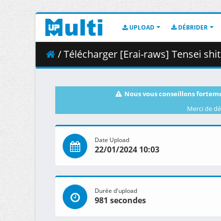
UPLOAD
DÉBRIDER
/ Télécharger [Erai-raws] Tensei shitara Slime D
Nous vous conseillons forteme
Merci de dé
Date Upload
22/01/2024 10:03
Durée d'upload
981 secondes