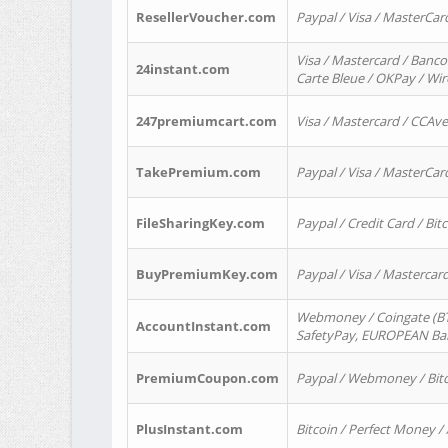
ResellerVoucher.com
Paypal / Visa / MasterCar
Visa / Mastercard / Banco
24instant.com
Carte Bleue / OKPay / Wi
247premiumcart.com
Visa / Mastercard / CCAv
TakePremium.com
Paypal / Visa / MasterCar
FileSharingKey.com
Paypal / Credit Card / Bitc
BuyPremiumKey.com
Paypal / Visa / Masterca
Webmoney / Coingate (BTC
AccountInstant.com
SafetyPay, EUROPEAN Bank
PremiumCoupon.com
Paypal / Webmoney / Bitc
PlusInstant.com
Bitcoin / Perfect Money /