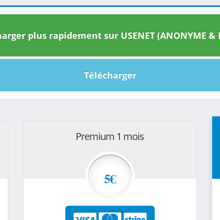
arger plus rapidement sur USENET (ANONYME & I
Télécharger
Premium 1 mois
5€