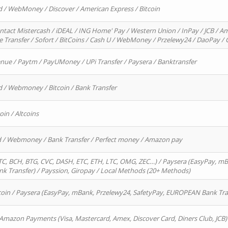
d / WebMoney / Discover / American Express / Bitcoin
ntact Mistercash / iDEAL / ING Home' Pay / Western Union / InPay / JCB / Am
re Transfer / Sofort / BitCoins / Cash U / WebMoney / Przelewy24 / DaoPay 
enue / Paytm / PayUMoney / UPi Transfer / Paysera / Banktransfer
d / Webmoney / Bitcoin / Bank Transfer
oin / Altcoins
rd / Webmoney / Bank Transfer / Perfect money / Amazon pay
, BCH, BTG, CVC, DASH, ETC, ETH, LTC, OMG, ZEC…) / Paysera (EasyPay, mB
 Transfer) / Payssion, Giropay / Local Methods (20+ Methods)
oin / Paysera (EasyPay, mBank, Przelewy24, SafetyPay, EUROPEAN Bank Transf
 Amazon Payments (Visa, Mastercard, Amex, Discover Card, Diners Club, JCB)