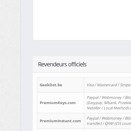
Revendeurs officiels
GeekDot.be
Visa / Mastercard / Stripe
Paypal / Webmoney / Bitc
PremiumKeys.com
(Easypay, Mbank, Przelewy2
Neteller / Local Methods
Paypal / Webmoney / Bitc
PremiumInstant.com
transfer) / QIWI (CIS coun