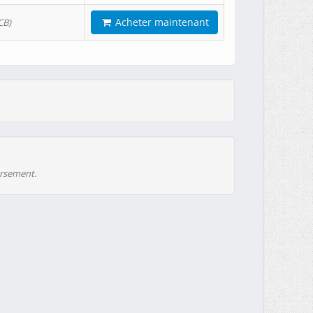
Acheter maintenant
CB)
ursement.