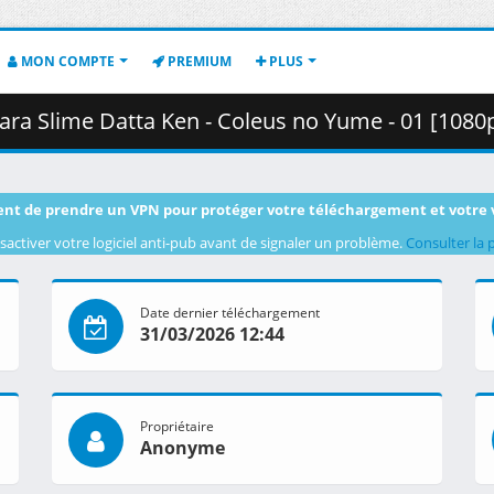
MON COMPTE
PREMIUM
PLUS
atta Ken - Coleus no Yume - 01 [1080p][HEVC][728195B1].mkv.002 (
nt de prendre un VPN pour protéger votre téléchargement et votre 
sactiver votre logiciel anti-pub avant de signaler un problème.
Consulter la 
Date dernier téléchargement
31/03/2026 12:44
Propriétaire
Anonyme