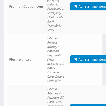
(EasyPay,
mBank,
Acheter mainten
PremiumCoupon.com
Przelewy24,
SafetyPay,
EUROPEAN
Bank
Transfer) /
Skrill
Bitcoin /
Perfect
Money /
Amazon
Payments
Acheter mainten
PlusInstant.com
(Visa,
Mastercard,
Amex,
Discover
Card, Diners
Club, JCB)
Bitcoin,
Altcoins /
Amazon Gift
Card (Visa,