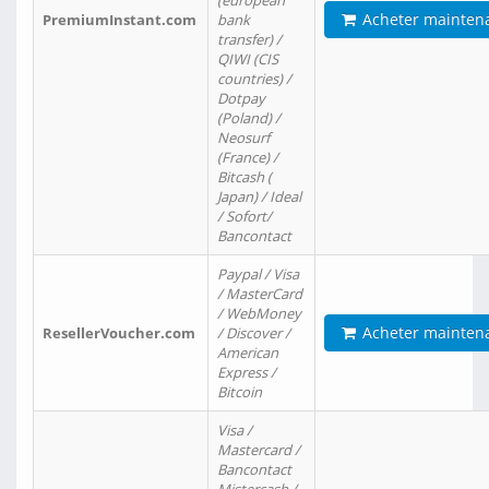
(european
Acheter mainten
PremiumInstant.com
bank
transfer) /
QIWI (CIS
countries) /
Dotpay
(Poland) /
Neosurf
(France) /
Bitcash (
Japan) / Ideal
/ Sofort/
Bancontact
Paypal / Visa
/ MasterCard
/ WebMoney
Acheter mainten
ResellerVoucher.com
/ Discover /
American
Express /
Bitcoin
Visa /
Mastercard /
Bancontact