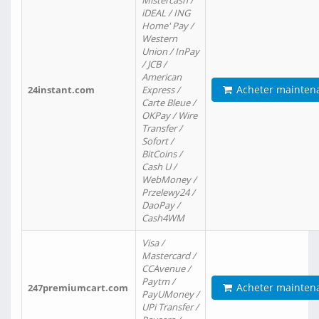
Mistercash /
iDEAL / ING
Home' Pay /
Western
Union / InPay
/ JCB /
American
Acheter mainten
24instant.com
Express /
Carte Bleue /
OKPay / Wire
Transfer /
Sofort /
BitCoins /
Cash U /
WebMoney /
Przelewy24 /
DaoPay /
Cash4WM
Visa /
Mastercard /
CCAvenue /
Paytm /
Acheter mainten
247premiumcart.com
PayUMoney /
UPi Transfer /