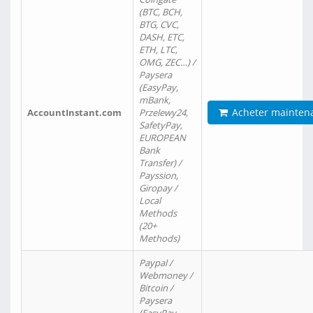
(BTC, BCH,
BTG, CVC,
DASH, ETC,
ETH, LTC,
OMG, ZEC…) /
Paysera
(EasyPay,
mBank,
Acheter mainten
AccountInstant.com
Przelewy24,
SafetyPay,
EUROPEAN
Bank
Transfer) /
Payssion,
Giropay /
Local
Methods
(20+
Methods)
Paypal /
Webmoney /
Bitcoin /
Paysera