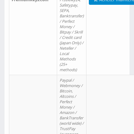
Safetypay,
SEPA,
Banktransfer)
/ Perfect
Money /
Bitpay / Skrill
/ Credit card
(Japan Only) /
Neteller /
Local
Methods
(25+
methods)
Paypal /
Webmoney /
Bitcoin,
Altcoins /
Perfect
Money /
Amazon /
BankTransfer
(world wide) /
TrustPay