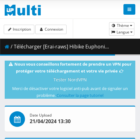
Thème
Inscription
Connexion
Langue
/ Télécharger [Erai-raws] Hibike Euphonium 3 - 03 [720p][Multiple Subtitle][179A1987].mkv.001 ( 374.01 MB )
Nous vous conseillons fortement de prendre un VPN pour
protéger votre téléchargement et votre vie privée
Tester NordVPN
Merci de désactiver votre logiciel anti-pub avant de signaler un
problème.
Consulter la page tutoriel
Date Upload
21/04/2024 13:30