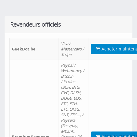
Revendeurs officiels
Visa /
Acheter mainten
GeekDot.be
Mastercard /
Stripe
Paypal /
Webmoney /
Bitcoin,
Altcoins
(BCH, BTG,
CVC, DASH,
DOGE, EOS,
ETC, ETH,
LTC, OMG,
SNT, ZEC…) /
Paysera
(Easypay,
Mbank,
Acheter mainten
PremiumKeys.com
Przelewy24,