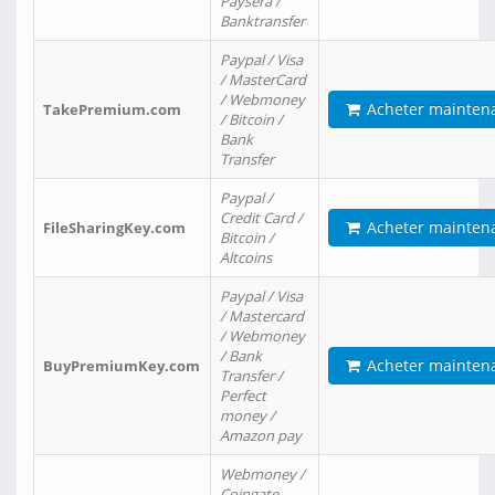
Paysera /
Banktransfer
Paypal / Visa
/ MasterCard
/ Webmoney
Acheter mainten
TakePremium.com
/ Bitcoin /
Bank
Transfer
Paypal /
Credit Card /
Acheter mainten
FileSharingKey.com
Bitcoin /
Altcoins
Paypal / Visa
/ Mastercard
/ Webmoney
/ Bank
Acheter mainten
BuyPremiumKey.com
Transfer /
Perfect
money /
Amazon pay
Webmoney /
Coingate