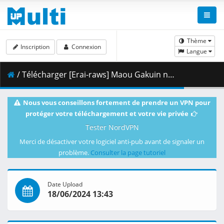
Thème
Inscription
Connexion
Langue
/ Télécharger [Erai-raws] Maou Gakuin no Futekigousha II - 02 [1080p][HEVC][3002DA59].mkv.002 ( 295.39 MB )
Nous vous conseillons fortement de prendre un VPN pour
protéger votre téléchargement et votre vie privée
Tester NordVPN
Merci de désactiver votre logiciel anti-pub avant de signaler un
problème.
Consulter la page tutoriel
Date Upload
18/06/2024 13:43