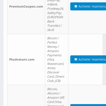
(EasyPay,
mBank,
Acheter mainten
PremiumCoupon.com
Przelewy24,
SafetyPay,
EUROPEAN
Bank
Transfer) /
Skrill
Bitcoin /
Perfect
Money /
Amazon
Payments
Acheter mainten
PlusInstant.com
(Visa,
Mastercard,
Amex,
Discover
Card, Diners
Club, JCB)
Bitcoin,
Altcoins /
Amazon Gift
Card (Visa,