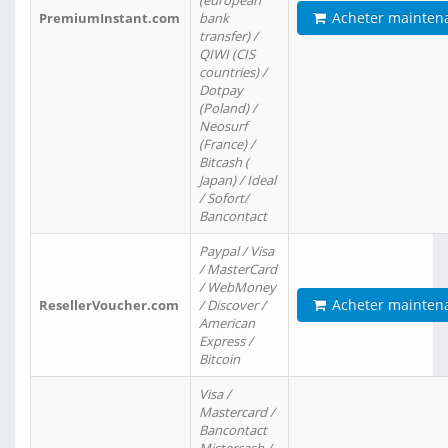
(european
Acheter mainten
PremiumInstant.com
bank
transfer) /
QIWI (CIS
countries) /
Dotpay
(Poland) /
Neosurf
(France) /
Bitcash (
Japan) / Ideal
/ Sofort/
Bancontact
Paypal / Visa
/ MasterCard
/ WebMoney
Acheter mainten
ResellerVoucher.com
/ Discover /
American
Express /
Bitcoin
Visa /
Mastercard /
Bancontact