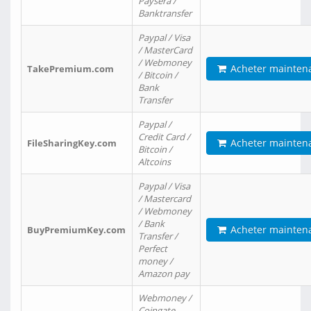
Paysera /
Banktransfer
Paypal / Visa
/ MasterCard
/ Webmoney
Acheter mainten
TakePremium.com
/ Bitcoin /
Bank
Transfer
Paypal /
Credit Card /
Acheter mainten
FileSharingKey.com
Bitcoin /
Altcoins
Paypal / Visa
/ Mastercard
/ Webmoney
/ Bank
Acheter mainten
BuyPremiumKey.com
Transfer /
Perfect
money /
Amazon pay
Webmoney /
Coingate