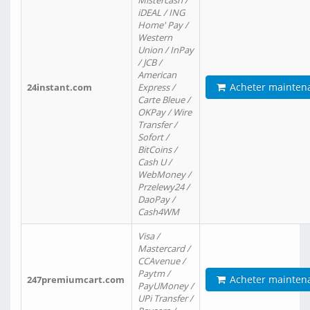
Mistercash /
iDEAL / ING
Home' Pay /
Western
Union / InPay
/ JCB /
American
Acheter mainten
24instant.com
Express /
Carte Bleue /
OKPay / Wire
Transfer /
Sofort /
BitCoins /
Cash U /
WebMoney /
Przelewy24 /
DaoPay /
Cash4WM
Visa /
Mastercard /
CCAvenue /
Paytm /
Acheter mainten
247premiumcart.com
PayUMoney /
UPi Transfer /