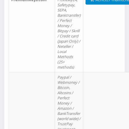
Safetypay,
SEPA,
Banktransfer)
/ Perfect
Money /
Bitpay / Skrill
/ Credit card
(Japan Only) /
Neteller /
Local
Methods
(25+
methods)
Paypal /
Webmoney /
Bitcoin,
Altcoins /
Perfect
Money /
Amazon /
BankTransfer
(world wide) /
TrustPay