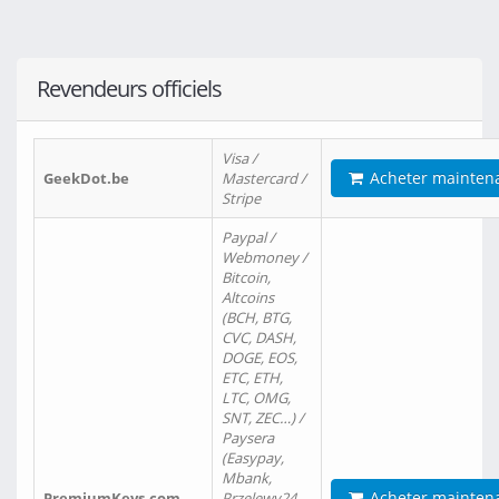
Revendeurs officiels
Visa /
Acheter mainten
GeekDot.be
Mastercard /
Stripe
Paypal /
Webmoney /
Bitcoin,
Altcoins
(BCH, BTG,
CVC, DASH,
DOGE, EOS,
ETC, ETH,
LTC, OMG,
SNT, ZEC…) /
Paysera
(Easypay,
Mbank,
Acheter mainten
PremiumKeys.com
Przelewy24,