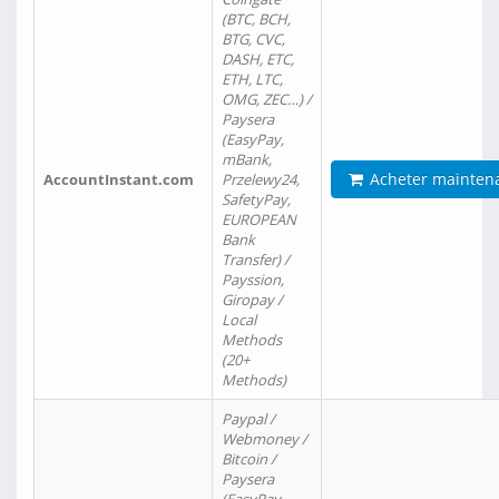
(BTC, BCH,
BTG, CVC,
DASH, ETC,
ETH, LTC,
OMG, ZEC…) /
Paysera
(EasyPay,
mBank,
Acheter mainten
AccountInstant.com
Przelewy24,
SafetyPay,
EUROPEAN
Bank
Transfer) /
Payssion,
Giropay /
Local
Methods
(20+
Methods)
Paypal /
Webmoney /
Bitcoin /
Paysera