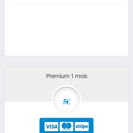
Premium 1 mois
5€