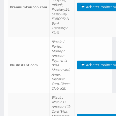
(EasyPay,
mBank,
Acheter mainten
PremiumCoupon.com
Przelewy24,
SafetyPay,
EUROPEAN
Bank
Transfer) /
Skrill
Bitcoin /
Perfect
Money /
Amazon
Payments
Acheter mainten
PlusInstant.com
(Visa,
Mastercard,
Amex,
Discover
Card, Diners
Club, JCB)
Bitcoin,
Altcoins /
Amazon Gift
Card (Visa,