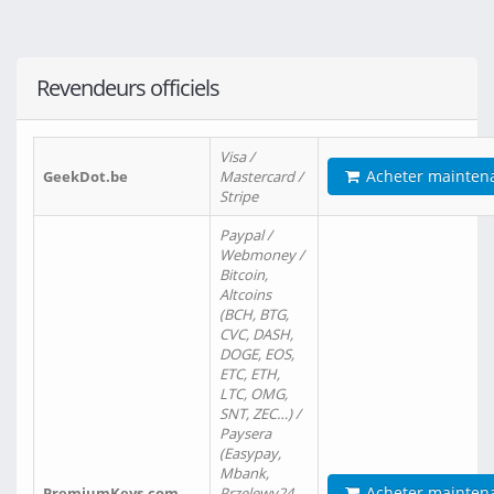
Revendeurs officiels
Visa /
Acheter mainten
GeekDot.be
Mastercard /
Stripe
Paypal /
Webmoney /
Bitcoin,
Altcoins
(BCH, BTG,
CVC, DASH,
DOGE, EOS,
ETC, ETH,
LTC, OMG,
SNT, ZEC…) /
Paysera
(Easypay,
Mbank,
Acheter mainten
PremiumKeys.com
Przelewy24,