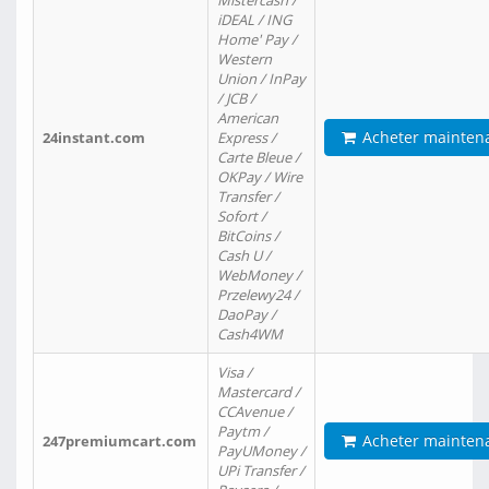
Mistercash /
iDEAL / ING
Home' Pay /
Western
Union / InPay
/ JCB /
American
Acheter mainten
24instant.com
Express /
Carte Bleue /
OKPay / Wire
Transfer /
Sofort /
BitCoins /
Cash U /
WebMoney /
Przelewy24 /
DaoPay /
Cash4WM
Visa /
Mastercard /
CCAvenue /
Paytm /
Acheter mainten
247premiumcart.com
PayUMoney /
UPi Transfer /