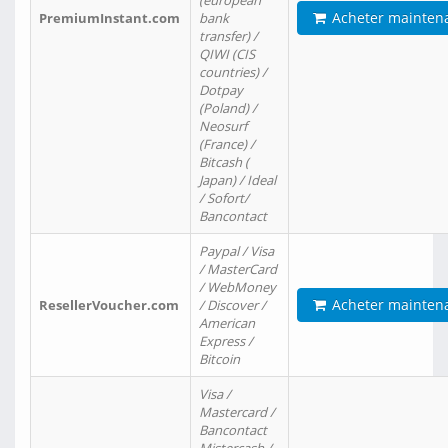
(european
Acheter mainten
PremiumInstant.com
bank
transfer) /
QIWI (CIS
countries) /
Dotpay
(Poland) /
Neosurf
(France) /
Bitcash (
Japan) / Ideal
/ Sofort/
Bancontact
Paypal / Visa
/ MasterCard
/ WebMoney
Acheter mainten
ResellerVoucher.com
/ Discover /
American
Express /
Bitcoin
Visa /
Mastercard /
Bancontact