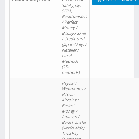
Safetypay,
SEPA,
Banktransfer)
/ Perfect
Money /
Bitpay / Skrill
/ Credit card
(Japan Only) /
Neteller /
Local
Methods
(25+
methods)
Paypal /
Webmoney /
Bitcoin,
Altcoins /
Perfect
Money /
Amazon /
BankTransfer
(world wide) /
TrustPay