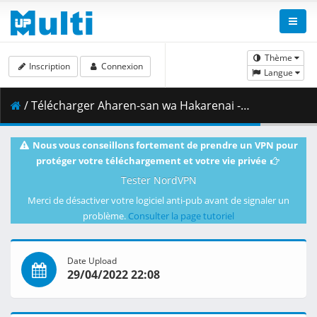
Thème
Inscription
Connexion
Langue
/ Télécharger Aharen-san wa Hakarenai - S01E03 - DUAL 720p WEB x264 -NanDesuKa (CR).mkv.001 ( 364.78 MB )
Nous vous conseillons fortement de prendre un VPN pour
protéger votre téléchargement et votre vie privée
Tester NordVPN
Merci de désactiver votre logiciel anti-pub avant de signaler un
problème.
Consulter la page tutoriel
Date Upload
29/04/2022 22:08