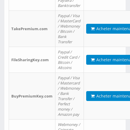
Paysera /
Banktransfer
Paypal / Visa
/ MasterCard
/ Webmoney
Acheter mainten
TakePremium.com
/ Bitcoin /
Bank
Transfer
Paypal /
Credit Card /
Acheter mainten
FileSharingKey.com
Bitcoin /
Altcoins
Paypal / Visa
/ Mastercard
/ Webmoney
/ Bank
Acheter mainten
BuyPremiumKey.com
Transfer /
Perfect
money /
Amazon pay
Webmoney /
Coingate