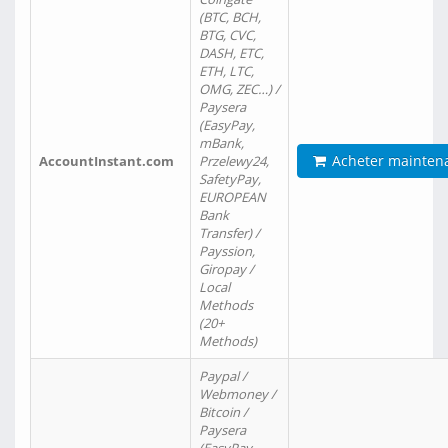
(BTC, BCH,
BTG, CVC,
DASH, ETC,
ETH, LTC,
OMG, ZEC…) /
Paysera
(EasyPay,
mBank,
Acheter mainten
AccountInstant.com
Przelewy24,
SafetyPay,
EUROPEAN
Bank
Transfer) /
Payssion,
Giropay /
Local
Methods
(20+
Methods)
Paypal /
Webmoney /
Bitcoin /
Paysera