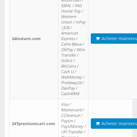
Mistercash /
iDEAL / ING
Home' Pay /
Western
Union / InPay
/ JCB /
American
Acheter mainten
24instant.com
Express /
Carte Bleue /
OKPay / Wire
Transfer /
Sofort /
BitCoins /
Cash U /
WebMoney /
Przelewy24 /
DaoPay /
Cash4WM
Visa /
Mastercard /
CCAvenue /
Paytm /
Acheter mainten
247premiumcart.com
PayUMoney /
UPi Transfer /