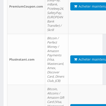
(EasyPay,
mBank,
Acheter mainten
PremiumCoupon.com
Przelewy24,
SafetyPay,
EUROPEAN
Bank
Transfer) /
Skrill
Bitcoin /
Perfect
Money /
Amazon
Payments
Acheter mainten
PlusInstant.com
(Visa,
Mastercard,
Amex,
Discover
Card, Diners
Club, JCB)
Bitcoin,
Altcoins /
Amazon Gift
Card (Visa,