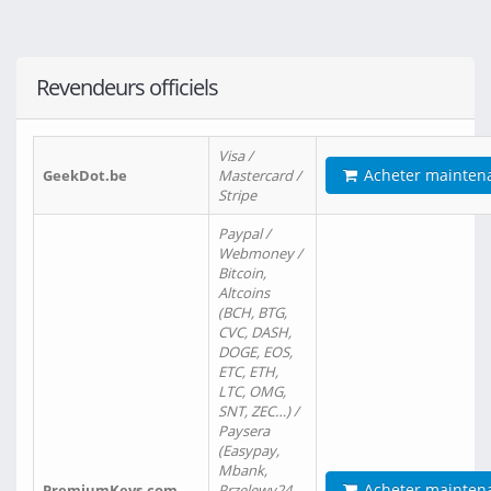
Revendeurs officiels
Visa /
Acheter mainten
GeekDot.be
Mastercard /
Stripe
Paypal /
Webmoney /
Bitcoin,
Altcoins
(BCH, BTG,
CVC, DASH,
DOGE, EOS,
ETC, ETH,
LTC, OMG,
SNT, ZEC…) /
Paysera
(Easypay,
Mbank,
Acheter mainten
PremiumKeys.com
Przelewy24,