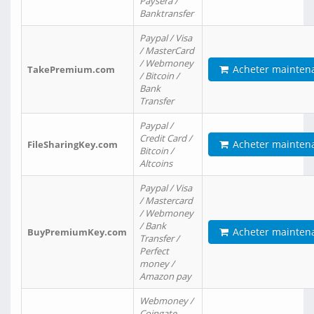
Paysera /
Banktransfer
Paypal / Visa
/ MasterCard
/ Webmoney
Acheter mainten
TakePremium.com
/ Bitcoin /
Bank
Transfer
Paypal /
Credit Card /
Acheter mainten
FileSharingKey.com
Bitcoin /
Altcoins
Paypal / Visa
/ Mastercard
/ Webmoney
/ Bank
Acheter mainten
BuyPremiumKey.com
Transfer /
Perfect
money /
Amazon pay
Webmoney /
Coingate