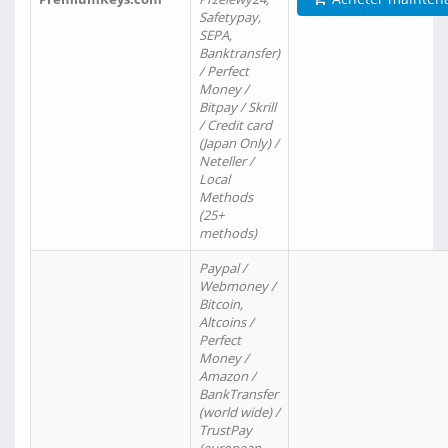
Safetypay,
SEPA,
Banktransfer)
/ Perfect
Money /
Bitpay / Skrill
/ Credit card
(Japan Only) /
Neteller /
Local
Methods
(25+
methods)
Paypal /
Webmoney /
Bitcoin,
Altcoins /
Perfect
Money /
Amazon /
BankTransfer
(world wide) /
TrustPay