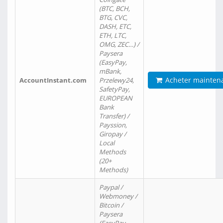
(BTC, BCH,
BTG, CVC,
DASH, ETC,
ETH, LTC,
OMG, ZEC…) /
Paysera
(EasyPay,
mBank,
Acheter mainten
AccountInstant.com
Przelewy24,
SafetyPay,
EUROPEAN
Bank
Transfer) /
Payssion,
Giropay /
Local
Methods
(20+
Methods)
Paypal /
Webmoney /
Bitcoin /
Paysera