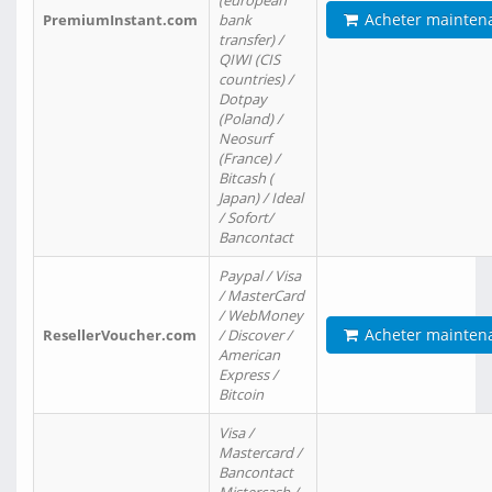
(european
Acheter mainten
PremiumInstant.com
bank
transfer) /
QIWI (CIS
countries) /
Dotpay
(Poland) /
Neosurf
(France) /
Bitcash (
Japan) / Ideal
/ Sofort/
Bancontact
Paypal / Visa
/ MasterCard
/ WebMoney
Acheter mainten
ResellerVoucher.com
/ Discover /
American
Express /
Bitcoin
Visa /
Mastercard /
Bancontact