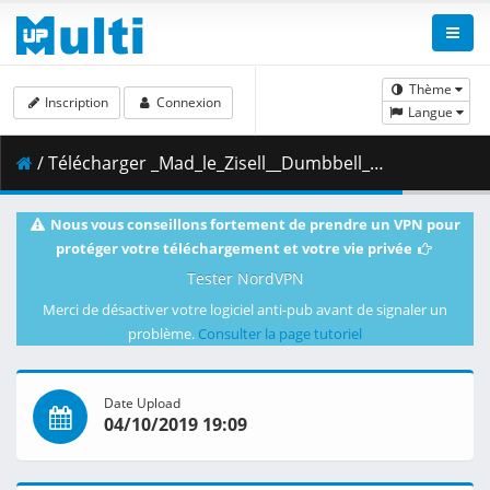
Thème
Inscription
Connexion
Langue
/ Télécharger _Mad_le_Zisell__Dumbbell_Nan_Kilo_Moteru_-_08__720p_.mkv.001 ( 301.91 MB )
Nous vous conseillons fortement de prendre un VPN pour
protéger votre téléchargement et votre vie privée
Tester NordVPN
Merci de désactiver votre logiciel anti-pub avant de signaler un
problème.
Consulter la page tutoriel
Date Upload
04/10/2019 19:09