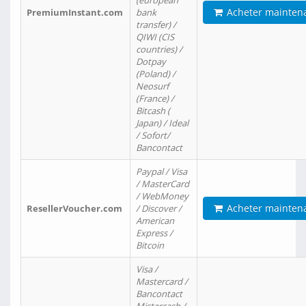
(european
Acheter mainten
PremiumInstant.com
bank
transfer) /
QIWI (CIS
countries) /
Dotpay
(Poland) /
Neosurf
(France) /
Bitcash (
Japan) / Ideal
/ Sofort/
Bancontact
Paypal / Visa
/ MasterCard
/ WebMoney
Acheter mainten
ResellerVoucher.com
/ Discover /
American
Express /
Bitcoin
Visa /
Mastercard /
Bancontact