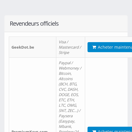
Revendeurs officiels
Visa /
Acheter mainten
GeekDot.be
Mastercard /
Stripe
Paypal /
Webmoney /
Bitcoin,
Altcoins
(BCH, BTG,
CVC, DASH,
DOGE, EOS,
ETC, ETH,
LTC, OMG,
SNT, ZEC…) /
Paysera
(Easypay,
Mbank,
Acheter mainten
PremiumKeys.com
Przelewy24,