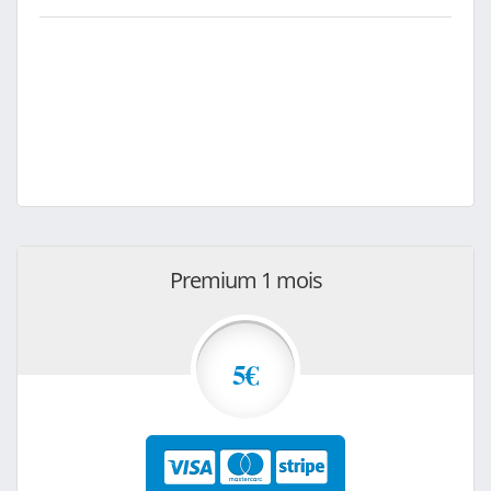
Premium 1 mois
5€