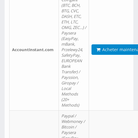
(BTC, BCH,
BTG, CVC,
DASH, ETC,
ETH, LTC,
OMG, ZEC…) /
Paysera
(EasyPay,
mBank,
Acheter mainten
AccountInstant.com
Przelewy24,
SafetyPay,
EUROPEAN
Bank
Transfer) /
Payssion,
Giropay /
Local
Methods
(20+
Methods)
Paypal /
Webmoney /
Bitcoin /
Paysera