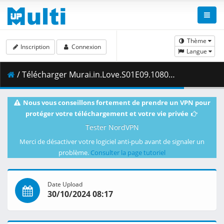
Thème
Inscription
Connexion
Langue
/ Télécharger Murai.in.Love.S01E09.1080p.DSNP.WEB-DL.AAC2.0.H.264-VARYG.mkv.002 ( 339.01 MB )
Nous vous conseillons fortement de prendre un VPN pour
protéger votre téléchargement et votre vie privée
Tester NordVPN
Merci de désactiver votre logiciel anti-pub avant de signaler un
problème.
Consulter la page tutoriel
Date Upload
30/10/2024 08:17