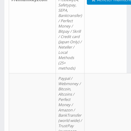
Safetypay,
SEPA,
Banktransfer)
/ Perfect
Money /
Bitpay / Skrill
/ Credit card
(Japan Only) /
Neteller /
Local
Methods
(25+
methods)
Paypal /
Webmoney /
Bitcoin,
Altcoins /
Perfect
Money /
Amazon /
BankTransfer
(world wide) /
TrustPay