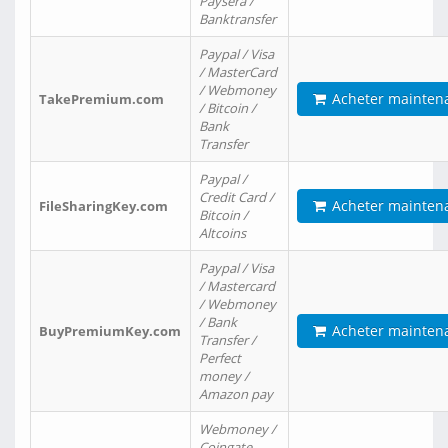
Paysera /
Banktransfer
Paypal / Visa
/ MasterCard
/ Webmoney
Acheter mainten
TakePremium.com
/ Bitcoin /
Bank
Transfer
Paypal /
Credit Card /
Acheter mainten
FileSharingKey.com
Bitcoin /
Altcoins
Paypal / Visa
/ Mastercard
/ Webmoney
/ Bank
Acheter mainten
BuyPremiumKey.com
Transfer /
Perfect
money /
Amazon pay
Webmoney /
Coingate