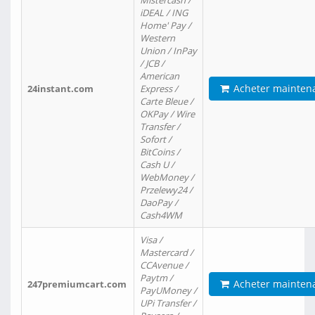
Mistercash /
iDEAL / ING
Home' Pay /
Western
Union / InPay
/ JCB /
American
Acheter mainten
24instant.com
Express /
Carte Bleue /
OKPay / Wire
Transfer /
Sofort /
BitCoins /
Cash U /
WebMoney /
Przelewy24 /
DaoPay /
Cash4WM
Visa /
Mastercard /
CCAvenue /
Paytm /
Acheter mainten
247premiumcart.com
PayUMoney /
UPi Transfer /