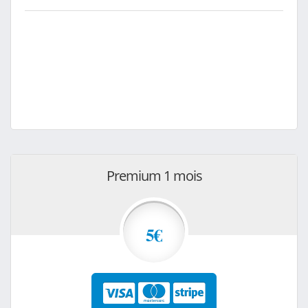
Premium 1 mois
5€