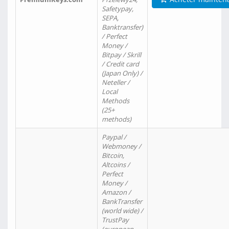
Safetypay,
SEPA,
Banktransfer)
/ Perfect
Money /
Bitpay / Skrill
/ Credit card
(Japan Only) /
Neteller /
Local
Methods
(25+
methods)
Paypal /
Webmoney /
Bitcoin,
Altcoins /
Perfect
Money /
Amazon /
BankTransfer
(world wide) /
TrustPay