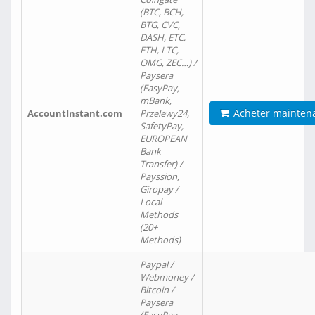
(BTC, BCH,
BTG, CVC,
DASH, ETC,
ETH, LTC,
OMG, ZEC…) /
Paysera
(EasyPay,
mBank,
Acheter mainten
AccountInstant.com
Przelewy24,
SafetyPay,
EUROPEAN
Bank
Transfer) /
Payssion,
Giropay /
Local
Methods
(20+
Methods)
Paypal /
Webmoney /
Bitcoin /
Paysera