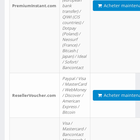
(european
Acheter mainten
PremiumInstant.com
bank
transfer) /
QIWI (CIS
countries) /
Dotpay
(Poland) /
Neosurf
(France) /
Bitcash (
Japan) / Ideal
/ Sofort/
Bancontact
Paypal / Visa
/ MasterCard
/ WebMoney
Acheter mainten
ResellerVoucher.com
/ Discover /
American
Express /
Bitcoin
Visa /
Mastercard /
Bancontact