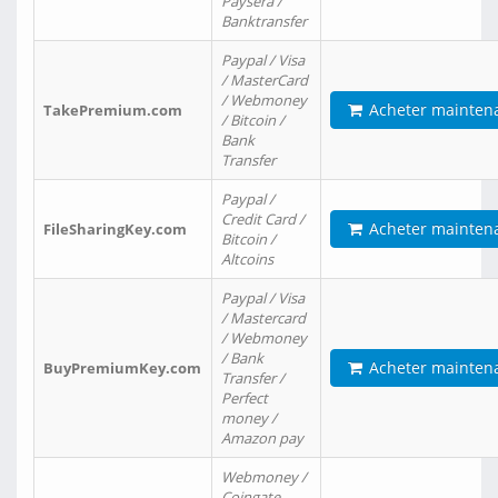
Paysera /
Banktransfer
Paypal / Visa
/ MasterCard
/ Webmoney
Acheter mainten
TakePremium.com
/ Bitcoin /
Bank
Transfer
Paypal /
Credit Card /
Acheter mainten
FileSharingKey.com
Bitcoin /
Altcoins
Paypal / Visa
/ Mastercard
/ Webmoney
/ Bank
Acheter mainten
BuyPremiumKey.com
Transfer /
Perfect
money /
Amazon pay
Webmoney /
Coingate