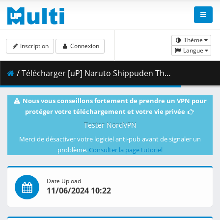
Thème
Inscription
Connexion
Langue
/ Télécharger [uP] Naruto Shippuden The Movie - Bonds (BDRip 1080p x264 AC3 Multi).mkv.001 ( 491.85 MB )
Nous vous conseillons fortement de prendre un VPN pour
protéger votre téléchargement et votre vie privée
Tester NordVPN
Merci de désactiver votre logiciel anti-pub avant de signaler un
problème.
Consulter la page tutoriel
Date Upload
11/06/2024 10:22