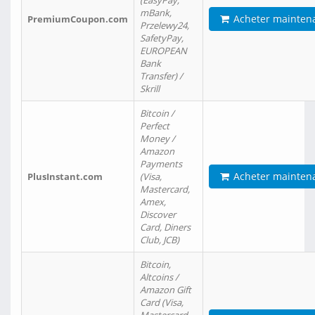
(EasyPay,
mBank,
Acheter mainten
PremiumCoupon.com
Przelewy24,
SafetyPay,
EUROPEAN
Bank
Transfer) /
Skrill
Bitcoin /
Perfect
Money /
Amazon
Payments
Acheter mainten
PlusInstant.com
(Visa,
Mastercard,
Amex,
Discover
Card, Diners
Club, JCB)
Bitcoin,
Altcoins /
Amazon Gift
Card (Visa,