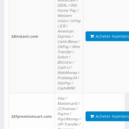
Mistercash /
iDEAL / ING
Home' Pay /
Western
Union / InPay
/ JCB /
American
Acheter mainten
24instant.com
Express /
Carte Bleue /
OKPay / Wire
Transfer /
Sofort /
BitCoins /
Cash U /
WebMoney /
Przelewy24 /
DaoPay /
Cash4WM
Visa /
Mastercard /
CCAvenue /
Paytm /
Acheter mainten
247premiumcart.com
PayUMoney /
UPi Transfer /