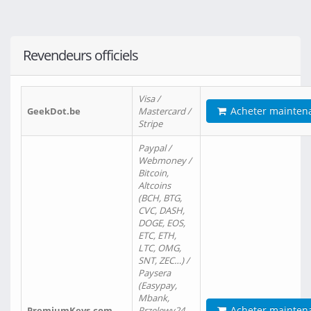
Revendeurs officiels
Visa /
Acheter mainten
GeekDot.be
Mastercard /
Stripe
Paypal /
Webmoney /
Bitcoin,
Altcoins
(BCH, BTG,
CVC, DASH,
DOGE, EOS,
ETC, ETH,
LTC, OMG,
SNT, ZEC…) /
Paysera
(Easypay,
Mbank,
Acheter mainten
PremiumKeys.com
Przelewy24,