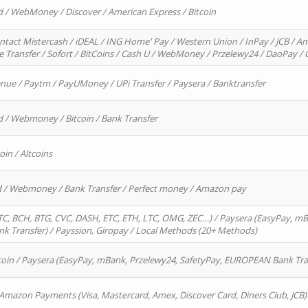
d / WebMoney / Discover / American Express / Bitcoin
ntact Mistercash / iDEAL / ING Home' Pay / Western Union / InPay / JCB / Am
re Transfer / Sofort / BitCoins / Cash U / WebMoney / Przelewy24 / DaoPay 
enue / Paytm / PayUMoney / UPi Transfer / Paysera / Banktransfer
d / Webmoney / Bitcoin / Bank Transfer
oin / Altcoins
rd / Webmoney / Bank Transfer / Perfect money / Amazon pay
, BCH, BTG, CVC, DASH, ETC, ETH, LTC, OMG, ZEC…) / Paysera (EasyPay, mB
 Transfer) / Payssion, Giropay / Local Methods (20+ Methods)
oin / Paysera (EasyPay, mBank, Przelewy24, SafetyPay, EUROPEAN Bank Transf
 Amazon Payments (Visa, Mastercard, Amex, Discover Card, Diners Club, JCB)