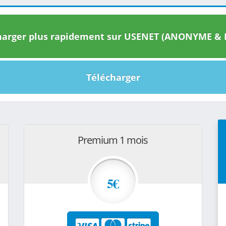
arger plus rapidement sur USENET (ANONYME & I
Télécharger
Premium 1 mois
5€