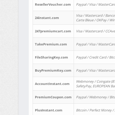
ResellerVoucher.com
Paypal / Visa / MasterCar
Visa / Mastercard / Banco
24instant.com
Carte Bleue / OKPay / Wi
247premiumcart.com
Visa / Mastercard / CCAv
TakePremium.com
Paypal / Visa / MasterCar
FileSharingKey.com
Paypal / Credit Card / Bitc
BuyPremiumKey.com
Paypal / Visa / Masterca
Webmoney / Coingate (BTC
AccountInstant.com
SafetyPay, EUROPEAN Bank
PremiumCoupon.com
Paypal / Webmoney / Bitc
PlusInstant.com
Bitcoin / Perfect Money /