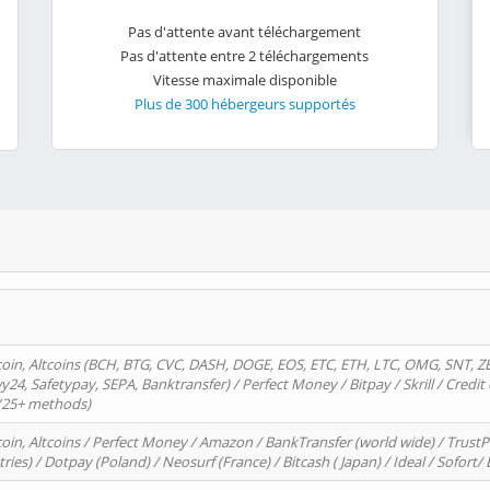
Pas d'attente avant téléchargement
Pas d'attente entre 2 téléchargements
Vitesse maximale disponible
Plus de 300 hébergeurs supportés
oin, Altcoins (BCH, BTG, CVC, DASH, DOGE, EOS, ETC, ETH, LTC, OMG, SNT, Z
4, Safetypay, SEPA, Banktransfer) / Perfect Money / Bitpay / Skrill / Credit 
 (25+ methods)
oin, Altcoins / Perfect Money / Amazon / BankTransfer (world wide) / Trus
tries) / Dotpay (Poland) / Neosurf (France) / Bitcash ( Japan) / Ideal / Sofort