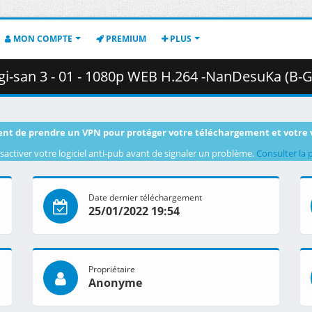
MON COMPTE
PREMIUM
PLUS
3 - 01 - 1080p WEB H.264 -NanDesuKa (B-Global).mkv.002 ( 
nt de prendre un VPN pour protéger votre téléchargement et votre 
sactiver votre logiciel anti-pub avant de signaler un problème.
Consulter la 
Date dernier téléchargement
25/01/2022 19:54
Propriétaire
Anonyme