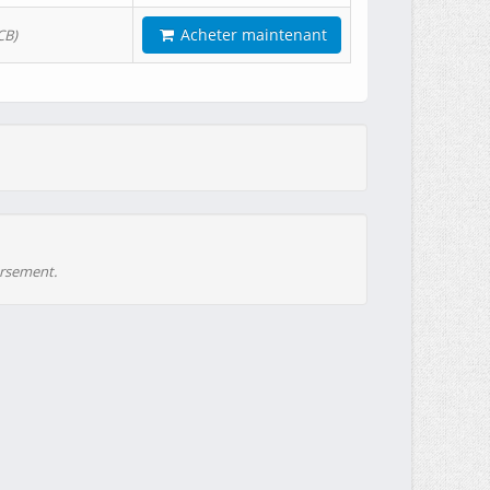
Acheter maintenant
CB)
ursement.