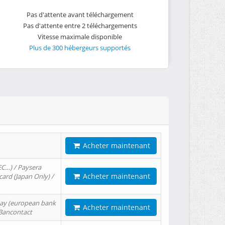
Pas d'attente avant téléchargement
Pas d'attente entre 2 téléchargements
Vitesse maximale disponible
Plus de 300 hébergeurs supportés
Acheter maintenant
EC…) / Paysera
Acheter maintenant
card (Japan Only) /
tPay (european bank
Acheter maintenant
/ Bancontact