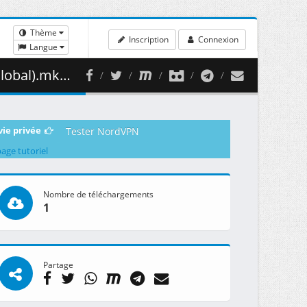
Thème
Inscription
Connexion
Langue
344.45 MB )
vie privée
Tester NordVPN
page tutoriel
Nombre de téléchargements
1
Partage