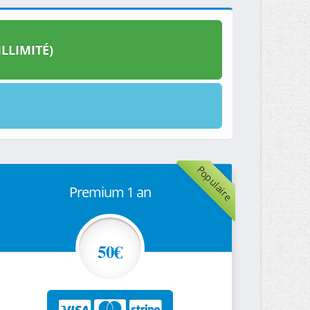
LLIMITÉ)
Populaire
Premium 1 an
50€