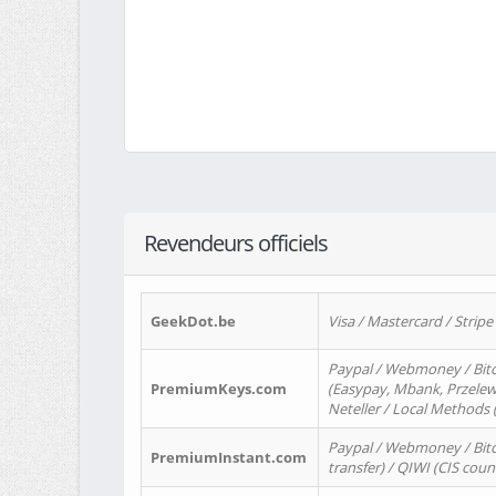
Revendeurs officiels
GeekDot.be
Visa / Mastercard / Stripe
Paypal / Webmoney / Bitc
PremiumKeys.com
(Easypay, Mbank, Przelewy2
Neteller / Local Methods
Paypal / Webmoney / Bitc
PremiumInstant.com
transfer) / QIWI (CIS coun