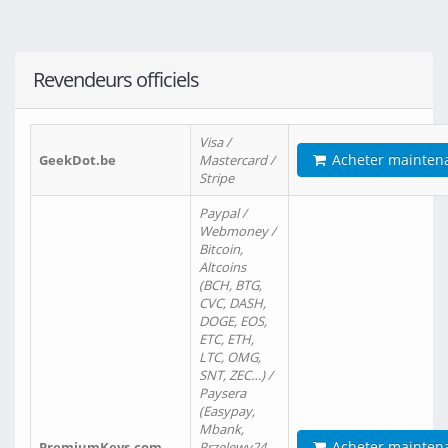
Revendeurs officiels
Visa /
Acheter mainten
GeekDot.be
Mastercard /
Stripe
Paypal /
Webmoney /
Bitcoin,
Altcoins
(BCH, BTG,
CVC, DASH,
DOGE, EOS,
ETC, ETH,
LTC, OMG,
SNT, ZEC…) /
Paysera
(Easypay,
Mbank,
Acheter mainten
PremiumKeys.com
Przelewy24,