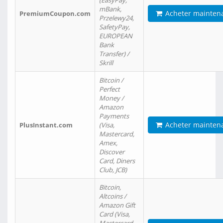
(EasyPay,
mBank,
Acheter mainten
PremiumCoupon.com
Przelewy24,
SafetyPay,
EUROPEAN
Bank
Transfer) /
Skrill
Bitcoin /
Perfect
Money /
Amazon
Payments
Acheter mainten
PlusInstant.com
(Visa,
Mastercard,
Amex,
Discover
Card, Diners
Club, JCB)
Bitcoin,
Altcoins /
Amazon Gift
Card (Visa,