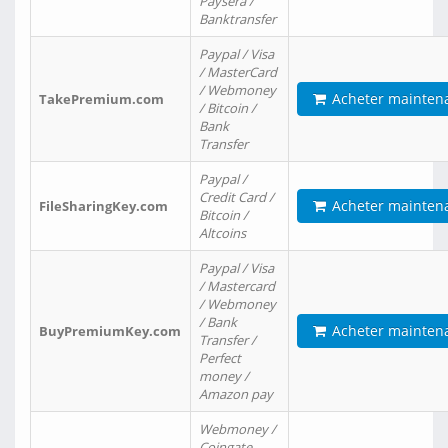
Paysera /
Banktransfer
Paypal / Visa
/ MasterCard
/ Webmoney
Acheter mainten
TakePremium.com
/ Bitcoin /
Bank
Transfer
Paypal /
Credit Card /
Acheter mainten
FileSharingKey.com
Bitcoin /
Altcoins
Paypal / Visa
/ Mastercard
/ Webmoney
/ Bank
Acheter mainten
BuyPremiumKey.com
Transfer /
Perfect
money /
Amazon pay
Webmoney /
Coingate