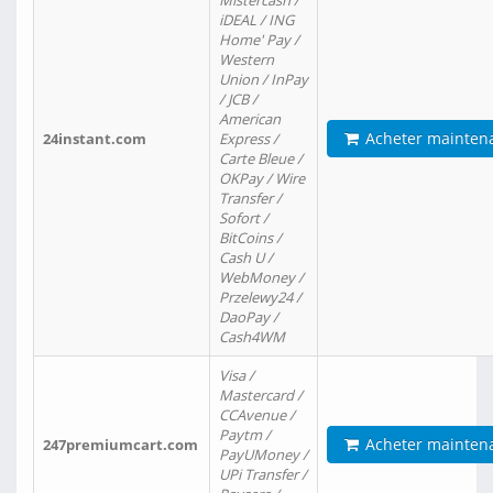
Mistercash /
iDEAL / ING
Home' Pay /
Western
Union / InPay
/ JCB /
American
Acheter mainten
24instant.com
Express /
Carte Bleue /
OKPay / Wire
Transfer /
Sofort /
BitCoins /
Cash U /
WebMoney /
Przelewy24 /
DaoPay /
Cash4WM
Visa /
Mastercard /
CCAvenue /
Paytm /
Acheter mainten
247premiumcart.com
PayUMoney /
UPi Transfer /