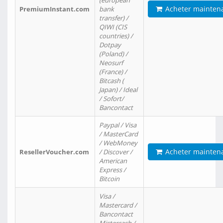
(european
Acheter mainten
PremiumInstant.com
bank
transfer) /
QIWI (CIS
countries) /
Dotpay
(Poland) /
Neosurf
(France) /
Bitcash (
Japan) / Ideal
/ Sofort/
Bancontact
Paypal / Visa
/ MasterCard
/ WebMoney
Acheter mainten
ResellerVoucher.com
/ Discover /
American
Express /
Bitcoin
Visa /
Mastercard /
Bancontact