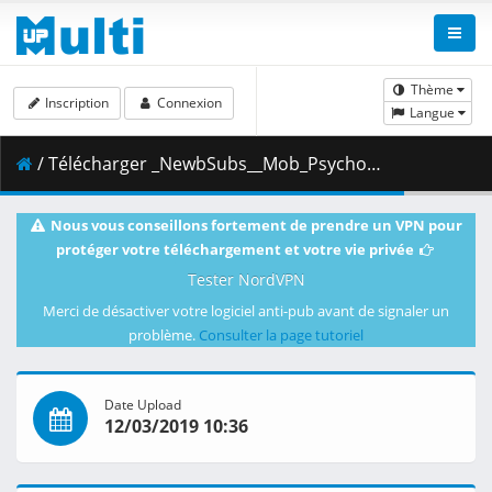
Thème
Inscription
Connexion
Langue
/ Télécharger _NewbSubs__Mob_Psycho_100_11__1080p_Blu-ray_x265_Dual_Audio__7E2E41BE_.mkv.001 ( 341.71 MB )
Nous vous conseillons fortement de prendre un VPN pour
protéger votre téléchargement et votre vie privée
Tester NordVPN
Merci de désactiver votre logiciel anti-pub avant de signaler un
problème.
Consulter la page tutoriel
Date Upload
12/03/2019 10:36