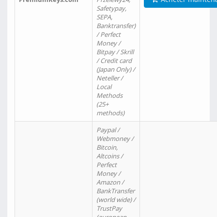
Safetypay,
SEPA,
Banktransfer)
/ Perfect
Money /
Bitpay / Skrill
/ Credit card
(Japan Only) /
Neteller /
Local
Methods
(25+
methods)
Paypal /
Webmoney /
Bitcoin,
Altcoins /
Perfect
Money /
Amazon /
BankTransfer
(world wide) /
TrustPay