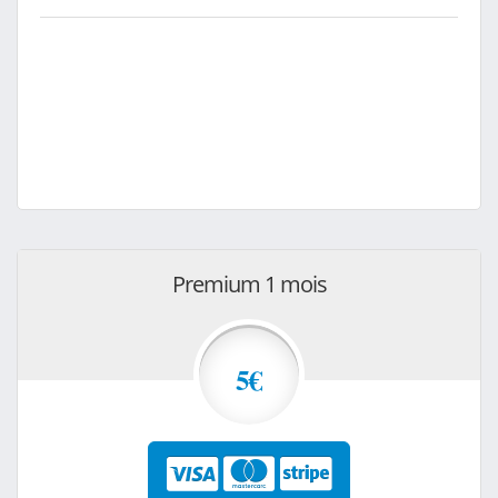
Premium 1 mois
5€