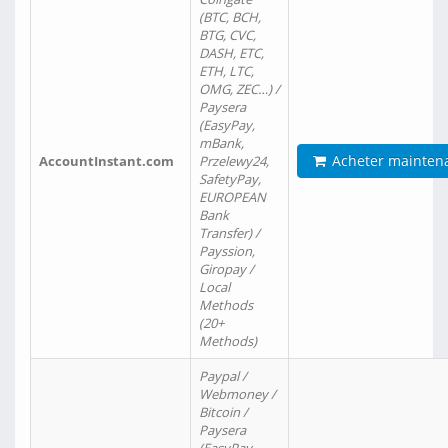
(BTC, BCH,
BTG, CVC,
DASH, ETC,
ETH, LTC,
OMG, ZEC…) /
Paysera
(EasyPay,
mBank,
Acheter mainten
AccountInstant.com
Przelewy24,
SafetyPay,
EUROPEAN
Bank
Transfer) /
Payssion,
Giropay /
Local
Methods
(20+
Methods)
Paypal /
Webmoney /
Bitcoin /
Paysera