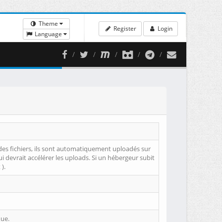
Theme
Register
Login
Language
le des fichiers, ils sont automatiquement uploadés sur
ui devrait accélérer les uploads. Si un hébergeur subit
).
que.