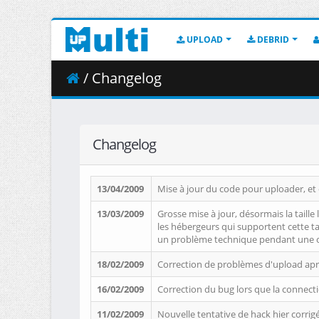
UPLOAD
DEBRID
/ Changelog
Changelog
13/04/2009
Mise à jour du code pour uploader, et 
13/03/2009
Grosse mise à jour, désormais la taille
les hébergeurs qui supportent cette tai
un problème technique pendant une cert
18/02/2009
Correction de problèmes d'upload apr
16/02/2009
Correction du bug lors que la connecti
11/02/2009
Nouvelle tentative de hack hier corri