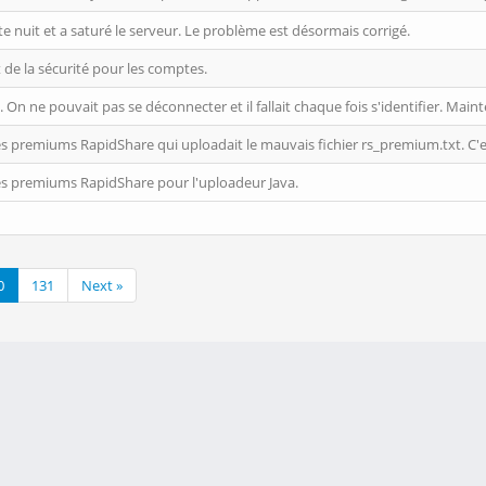
e nuit et a saturé le serveur. Le problème est désormais corrigé.
de la sécurité pour les comptes.
n ne pouvait pas se déconnecter et il fallait chaque fois s'identifier. Mainten
 premiums RapidShare qui uploadait le mauvais fichier rs_premium.txt. C'es
s premiums RapidShare pour l'uploadeur Java.
0
131
Next »