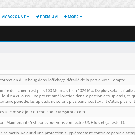
MY ACCOUNT
PREMIUM
MORE
correction d'un beug dans l'affichage détaillé de la partie Mon Compte.
 limite de fichier n'est plus 100 Mo mais bien 1024 Mo. De plus, selon la tail
lle. Il y a eu aussi une grosse amélioration dans la gestion des uploads, ce q
aine période, les uploads ne seront plus pénalisés ( avant c'était plus lent 
ès une mise à jour du code pour Megarotic.com.
on. Maintenant c'est bon, vous vous connectez UNE fois et ça reste :D.
gée ce matin. Rajout d'une protection supplémentaire contre ce genre d'atta