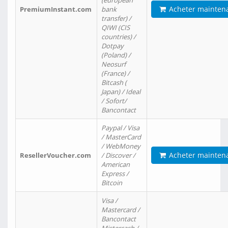
(european
Acheter mainten
PremiumInstant.com
bank
transfer) /
QIWI (CIS
countries) /
Dotpay
(Poland) /
Neosurf
(France) /
Bitcash (
Japan) / Ideal
/ Sofort/
Bancontact
Paypal / Visa
/ MasterCard
/ WebMoney
Acheter mainten
ResellerVoucher.com
/ Discover /
American
Express /
Bitcoin
Visa /
Mastercard /
Bancontact