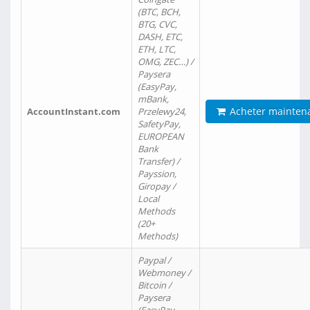
(BTC, BCH,
BTG, CVC,
DASH, ETC,
ETH, LTC,
OMG, ZEC…) /
Paysera
(EasyPay,
mBank,
Acheter mainten
AccountInstant.com
Przelewy24,
SafetyPay,
EUROPEAN
Bank
Transfer) /
Payssion,
Giropay /
Local
Methods
(20+
Methods)
Paypal /
Webmoney /
Bitcoin /
Paysera