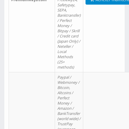
Safetypay,
SEPA,
Banktransfer)
/ Perfect
Money /
Bitpay / Skrill
/ Credit card
(Japan Only) /
Neteller /
Local
Methods
(25+
methods)
Paypal /
Webmoney /
Bitcoin,
Altcoins /
Perfect
Money /
Amazon /
BankTransfer
(world wide) /
TrustPay