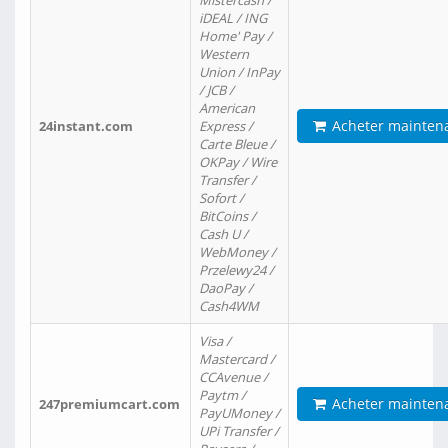
Mistercash /
iDEAL / ING
Home' Pay /
Western
Union / InPay
/ JCB /
American
Acheter mainten
24instant.com
Express /
Carte Bleue /
OKPay / Wire
Transfer /
Sofort /
BitCoins /
Cash U /
WebMoney /
Przelewy24 /
DaoPay /
Cash4WM
Visa /
Mastercard /
CCAvenue /
Paytm /
Acheter mainten
247premiumcart.com
PayUMoney /
UPi Transfer /