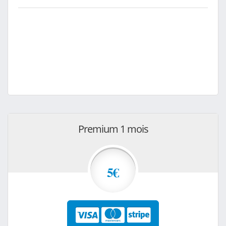
Premium 1 mois
5€