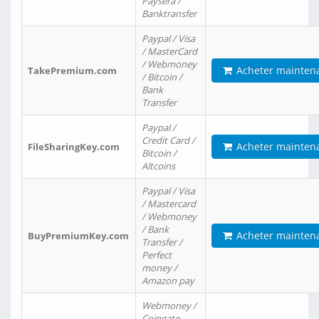
Paysera /
Banktransfer
Paypal / Visa
/ MasterCard
/ Webmoney
Acheter mainten
TakePremium.com
/ Bitcoin /
Bank
Transfer
Paypal /
Credit Card /
Acheter mainten
FileSharingKey.com
Bitcoin /
Altcoins
Paypal / Visa
/ Mastercard
/ Webmoney
/ Bank
Acheter mainten
BuyPremiumKey.com
Transfer /
Perfect
money /
Amazon pay
Webmoney /
Coingate