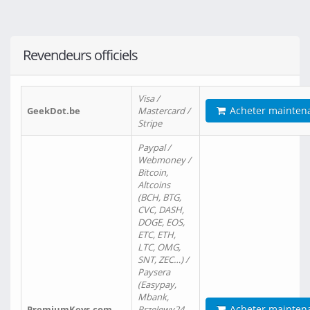
Revendeurs officiels
Visa /
Acheter mainten
GeekDot.be
Mastercard /
Stripe
Paypal /
Webmoney /
Bitcoin,
Altcoins
(BCH, BTG,
CVC, DASH,
DOGE, EOS,
ETC, ETH,
LTC, OMG,
SNT, ZEC…) /
Paysera
(Easypay,
Mbank,
Acheter mainten
PremiumKeys.com
Przelewy24,