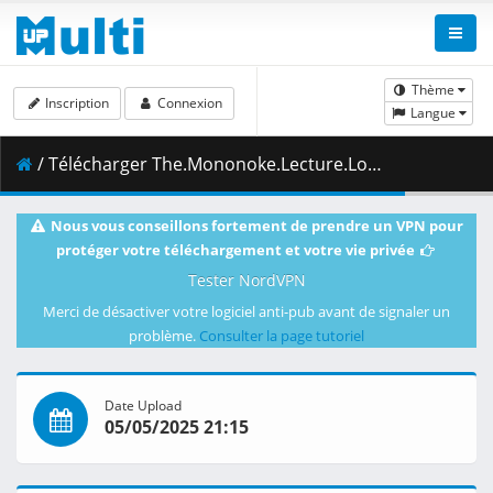
Thème
Inscription
Connexion
Langue
/ Télécharger The.Mononoke.Lecture.Logs.of.Chuzenji.sensei.He.Just.Solves.All.the.Mysteries.S01E05.1080p.ADN.WEB-DL.AAC2.0.H.264-VARYG.mkv.001 ( 279.30 MB )
Nous vous conseillons fortement de prendre un VPN pour
protéger votre téléchargement et votre vie privée
Tester NordVPN
Merci de désactiver votre logiciel anti-pub avant de signaler un
problème.
Consulter la page tutoriel
Date Upload
05/05/2025 21:15