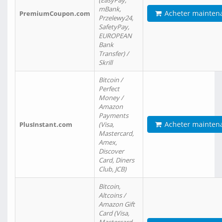
(EasyPay,
mBank,
Acheter mainten
PremiumCoupon.com
Przelewy24,
SafetyPay,
EUROPEAN
Bank
Transfer) /
Skrill
Bitcoin /
Perfect
Money /
Amazon
Payments
Acheter mainten
PlusInstant.com
(Visa,
Mastercard,
Amex,
Discover
Card, Diners
Club, JCB)
Bitcoin,
Altcoins /
Amazon Gift
Card (Visa,