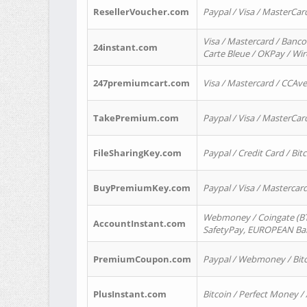
ResellerVoucher.com
Paypal / Visa / MasterCar
Visa / Mastercard / Banco
24instant.com
Carte Bleue / OKPay / Wi
247premiumcart.com
Visa / Mastercard / CCAv
TakePremium.com
Paypal / Visa / MasterCar
FileSharingKey.com
Paypal / Credit Card / Bitc
BuyPremiumKey.com
Paypal / Visa / Masterca
Webmoney / Coingate (BTC
AccountInstant.com
SafetyPay, EUROPEAN Bank
PremiumCoupon.com
Paypal / Webmoney / Bitc
PlusInstant.com
Bitcoin / Perfect Money /