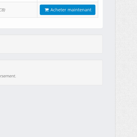
Acheter maintenant
CB)
ursement.