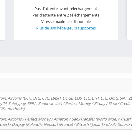
Pas d'attente avant téléchargement
Pas d'attente entre 2 téléchargements
Vitesse maximale disponible
Plus de 300 hébergeurs supportés
oin, Altcoins (BCH, BTG, CVC, DASH, DOGE, EOS, ETC, ETH, LTC, OMG, SNT, Z
4, Safetypay, SEPA, Banktransfer) / Perfect Money / Bitpay / Skrill / Credit 
 (25+ methods)
oin, Altcoins / Perfect Money / Amazon / BankTransfer (world wide) / Trus
tries) / Dotpay (Poland) / Neosurf (France) / Bitcash ( Japan) / Ideal / Sofort