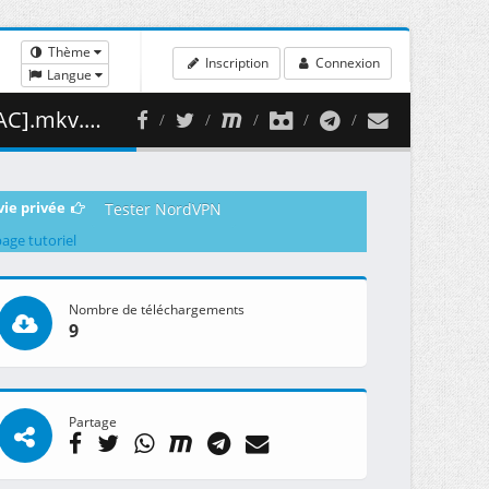
Thème
Inscription
Connexion
Langue
1.58 MB )
vie privée
Tester NordVPN
page tutoriel
Nombre de téléchargements
9
Partage