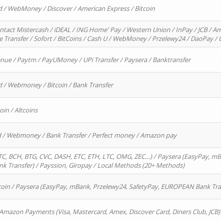
d / WebMoney / Discover / American Express / Bitcoin
ntact Mistercash / iDEAL / ING Home' Pay / Western Union / InPay / JCB / Am
re Transfer / Sofort / BitCoins / Cash U / WebMoney / Przelewy24 / DaoPay 
enue / Paytm / PayUMoney / UPi Transfer / Paysera / Banktransfer
d / Webmoney / Bitcoin / Bank Transfer
oin / Altcoins
rd / Webmoney / Bank Transfer / Perfect money / Amazon pay
, BCH, BTG, CVC, DASH, ETC, ETH, LTC, OMG, ZEC…) / Paysera (EasyPay, mB
 Transfer) / Payssion, Giropay / Local Methods (20+ Methods)
oin / Paysera (EasyPay, mBank, Przelewy24, SafetyPay, EUROPEAN Bank Transf
 Amazon Payments (Visa, Mastercard, Amex, Discover Card, Diners Club, JCB)