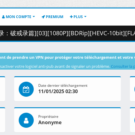
MON COMPTE
PREMIUM
PLUS
[03][1080P][BDRip][HEVC-10bit][FLAC].mkv.001 ( 29
nt de prendre un VPN pour protéger votre téléchargement et votre 
sactiver votre logiciel anti-pub avant de signaler un problème.
Consulter la 
Date dernier téléchargement
11/01/2025 02:30
Propriétaire
Anonyme