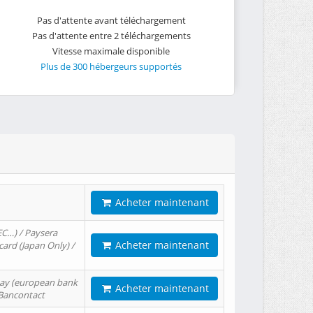
Pas d'attente avant téléchargement
Pas d'attente entre 2 téléchargements
Vitesse maximale disponible
Plus de 300 hébergeurs supportés
Acheter maintenant
EC…) / Paysera
Acheter maintenant
card (Japan Only) /
tPay (european bank
Acheter maintenant
/ Bancontact