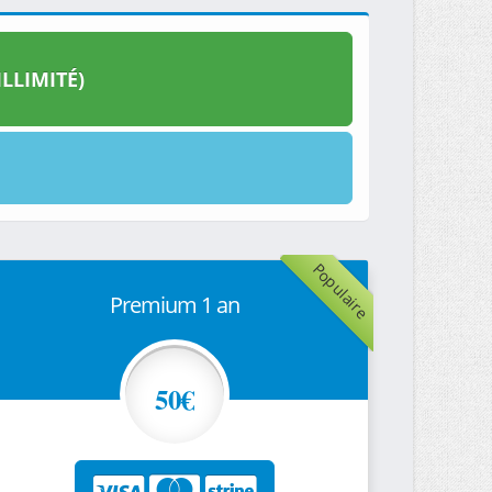
LLIMITÉ)
Populaire
Premium 1 an
50€