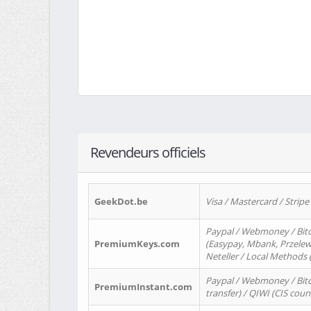
Revendeurs officiels
GeekDot.be
Visa / Mastercard / Stripe
Paypal / Webmoney / Bitc
PremiumKeys.com
(Easypay, Mbank, Przelewy2
Neteller / Local Methods
Paypal / Webmoney / Bitc
PremiumInstant.com
transfer) / QIWI (CIS coun