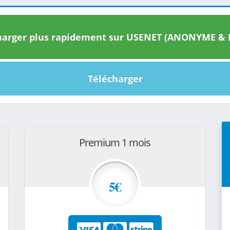
arger plus rapidement sur USENET (ANONYME & I
Télécharger
Premium 1 mois
5€