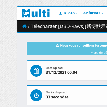
UPLOAD
DÉBRIDER
/ Télécharger [DBD-Raws][赌博默示录：破戒录篇]
Nous vous conseillons forteme
Merci de dé
Date Upload
31/12/2021 00:04
Durée d'upload
33 secondes