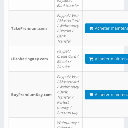
Paysera /
Banktransfer
Paypal / Visa
/ MasterCard
/ Webmoney
Acheter mainten
TakePremium.com
/ Bitcoin /
Bank
Transfer
Paypal /
Credit Card /
Acheter mainten
FileSharingKey.com
Bitcoin /
Altcoins
Paypal / Visa
/ Mastercard
/ Webmoney
/ Bank
Acheter mainten
BuyPremiumKey.com
Transfer /
Perfect
money /
Amazon pay
Webmoney /
Coingate