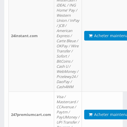
Mistercash /
iDEAL / ING
Home' Pay /
Western
Union / InPay
/ JCB /
American
Acheter mainten
24instant.com
Express /
Carte Bleue /
OKPay / Wire
Transfer /
Sofort /
BitCoins /
Cash U /
WebMoney /
Przelewy24 /
DaoPay /
Cash4WM
Visa /
Mastercard /
CCAvenue /
Paytm /
Acheter mainten
247premiumcart.com
PayUMoney /
UPi Transfer /