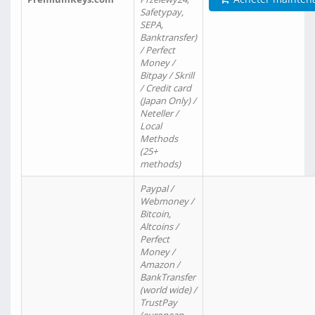
Safetypay,
SEPA,
Banktransfer)
/ Perfect
Money /
Bitpay / Skrill
/ Credit card
(Japan Only) /
Neteller /
Local
Methods
(25+
methods)
Paypal /
Webmoney /
Bitcoin,
Altcoins /
Perfect
Money /
Amazon /
BankTransfer
(world wide) /
TrustPay