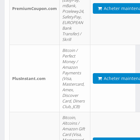
(EasyPay,
mBank,
Acheter mainten
PremiumCoupon.com
Przelewy24,
SafetyPay,
EUROPEAN
Bank
Transfer) /
Skrill
Bitcoin /
Perfect
Money /
Amazon
Payments
Acheter mainten
PlusInstant.com
(Visa,
Mastercard,
Amex,
Discover
Card, Diners
Club, JCB)
Bitcoin,
Altcoins /
Amazon Gift
Card (Visa,