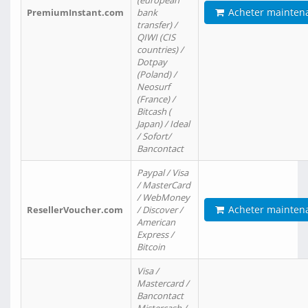
(european
Acheter mainten
PremiumInstant.com
bank
transfer) /
QIWI (CIS
countries) /
Dotpay
(Poland) /
Neosurf
(France) /
Bitcash (
Japan) / Ideal
/ Sofort/
Bancontact
Paypal / Visa
/ MasterCard
/ WebMoney
Acheter mainten
ResellerVoucher.com
/ Discover /
American
Express /
Bitcoin
Visa /
Mastercard /
Bancontact