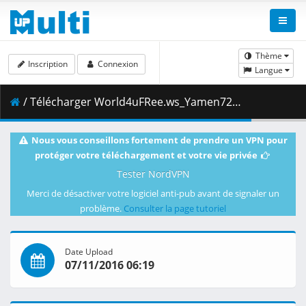
Thème
Inscription
Connexion
Langue
/ Télécharger World4uFRee.ws_Yamen72dul.mkv.005 ( 199.00 MB )
Nous vous conseillons fortement de prendre un VPN pour
protéger votre téléchargement et votre vie privée
Tester NordVPN
Merci de désactiver votre logiciel anti-pub avant de signaler un
problème.
Consulter la page tutoriel
Date Upload
07/11/2016 06:19