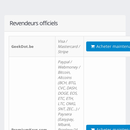
Revendeurs officiels
Visa /
Acheter mainten
GeekDot.be
Mastercard /
Stripe
Paypal /
Webmoney /
Bitcoin,
Altcoins
(BCH, BTG,
CVC, DASH,
DOGE, EOS,
ETC, ETH,
LTC, OMG,
SNT, ZEC…) /
Paysera
(Easypay,
Mbank,
Acheter mainten
PremiumKeys.com
Przelewy24,