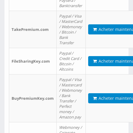
Paysera /
Banktransfer
Paypal / Visa
/ MasterCard
/ Webmoney
Acheter mainten
TakePremium.com
/ Bitcoin /
Bank
Transfer
Paypal /
Credit Card /
Acheter mainten
FileSharingKey.com
Bitcoin /
Altcoins
Paypal / Visa
/ Mastercard
/ Webmoney
/ Bank
Acheter mainten
BuyPremiumKey.com
Transfer /
Perfect
money /
Amazon pay
Webmoney /
Coingate