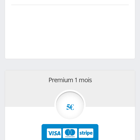
Premium 1 mois
5€