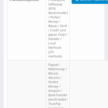
Safetypay,
SEPA,
Banktransfer)
/ Perfect
Money /
Bitpay / Skrill
/ Credit card
(Japan Only) /
Neteller /
Local
Methods
(25+
methods)
Paypal /
Webmoney /
Bitcoin,
Altcoins /
Perfect
Money /
Amazon /
BankTransfer
(world wide) /
TrustPay