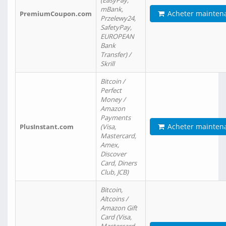
(EasyPay,
mBank,
Acheter mainten
PremiumCoupon.com
Przelewy24,
SafetyPay,
EUROPEAN
Bank
Transfer) /
Skrill
Bitcoin /
Perfect
Money /
Amazon
Payments
Acheter mainten
PlusInstant.com
(Visa,
Mastercard,
Amex,
Discover
Card, Diners
Club, JCB)
Bitcoin,
Altcoins /
Amazon Gift
Card (Visa,