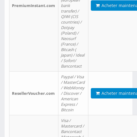
(european
Acheter mainten
PremiumInstant.com
bank
transfer) /
QIWI (CIS
countries) /
Dotpay
(Poland) /
Neosurf
(France) /
Bitcash (
Japan) / Ideal
/ Sofort/
Bancontact
Paypal / Visa
/ MasterCard
/ WebMoney
Acheter mainten
ResellerVoucher.com
/ Discover /
American
Express /
Bitcoin
Visa /
Mastercard /
Bancontact