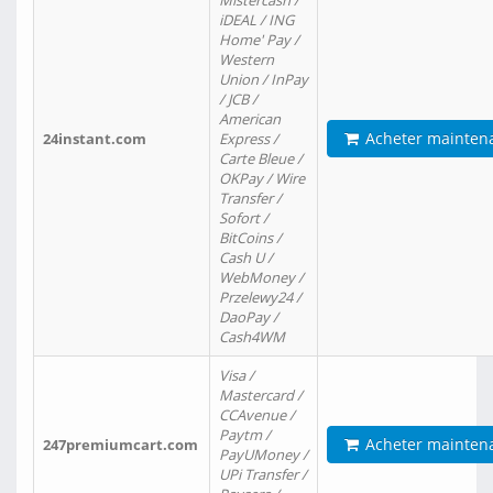
Mistercash /
iDEAL / ING
Home' Pay /
Western
Union / InPay
/ JCB /
American
Acheter mainten
24instant.com
Express /
Carte Bleue /
OKPay / Wire
Transfer /
Sofort /
BitCoins /
Cash U /
WebMoney /
Przelewy24 /
DaoPay /
Cash4WM
Visa /
Mastercard /
CCAvenue /
Paytm /
Acheter mainten
247premiumcart.com
PayUMoney /
UPi Transfer /