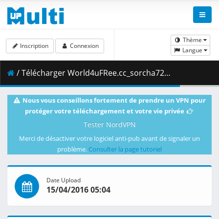
Thème
Inscription
Connexion
Langue
/ Télécharger World4uFRee.cc_sorcha72dual.mkv.004 ( 199.00 MB )
Nous vous conseillons fortement de prendre un VPN pour
protéger votre téléchargement et votre vie privée
Tester NordVPN
Merci de désactiver votre logiciel anti-pub avant de signaler un
problème.
Consulter la page tutoriel
Date Upload
15/04/2016 05:04