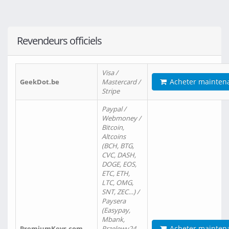
Revendeurs officiels
Visa /
Acheter mainten
GeekDot.be
Mastercard /
Stripe
Paypal /
Webmoney /
Bitcoin,
Altcoins
(BCH, BTG,
CVC, DASH,
DOGE, EOS,
ETC, ETH,
LTC, OMG,
SNT, ZEC…) /
Paysera
(Easypay,
Mbank,
Acheter mainten
PremiumKeys.com
Przelewy24,