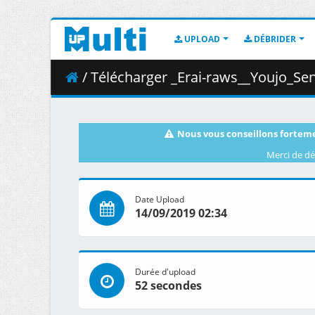
UPLOAD
DÉBRIDER
/ Télécharger _Erai-raws__Youjo_Senki
Nous vous conseillons forteme
Merci de dé
Date Upload
14/09/2019 02:34
Durée d'upload
52 secondes