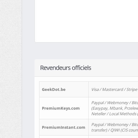
Revendeurs officiels
GeekDot.be
Visa / Mastercard / Stripe
Paypal / Webmoney / Bitc
PremiumKeys.com
(Easypay, Mbank, Przelewy2
Neteller / Local Methods
Paypal / Webmoney / Bitc
PremiumInstant.com
transfer) / QIWI (CIS coun