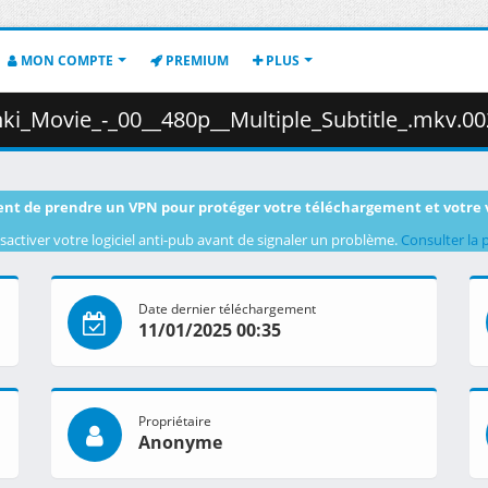
MON COMPTE
PREMIUM
PLUS
_Movie_-_00__480p__Multiple_Subtitle_.mkv.002 ( 4
nt de prendre un VPN pour protéger votre téléchargement et votre 
sactiver votre logiciel anti-pub avant de signaler un problème.
Consulter la 
Date dernier téléchargement
11/01/2025 00:35
Propriétaire
Anonyme