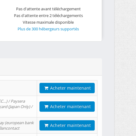
Pas d'attente avant téléchargement
Pas d'attente entre 2 téléchargements
Vitesse maximale disponible
Plus de 300 hébergeurs supportés
Acheter maintenant
EC…) / Paysera
Acheter maintenant
card (Japan Only) /
tPay (european bank
Acheter maintenant
/ Bancontact