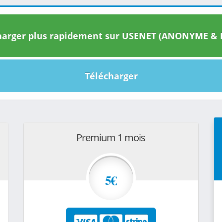
arger plus rapidement sur USENET (ANONYME & I
Télécharger
Premium 1 mois
5€