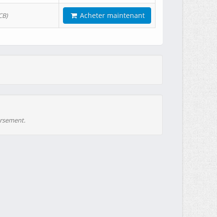
Acheter maintenant
CB)
ursement.