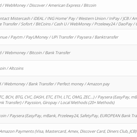
d / WebMoney / Discover / American Express / Bitcoin
ntact Mistercash / iDEAL / ING Home' Pay / Western Union / InPay / JCB / Am
re Transfer / Sofort / BitCoins / Cash U / WebMoney / Przelewy24 / DaoPay 
enue / Paytm / PayUMoney / UPi Transfer / Paysera / Banktransfer
d / Webmoney / Bitcoin / Bank Transfer
oin / Altcoins
rd / Webmoney / Bank Transfer / Perfect money / Amazon pay
, BCH, BTG, CVC, DASH, ETC, ETH, LTC, OMG, ZEC…) / Paysera (EasyPay, mB
 Transfer) / Payssion, Giropay / Local Methods (20+ Methods)
oin / Paysera (EasyPay, mBank, Przelewy24, SafetyPay, EUROPEAN Bank Transf
 Amazon Payments (Visa, Mastercard, Amex, Discover Card, Diners Club, JCB)