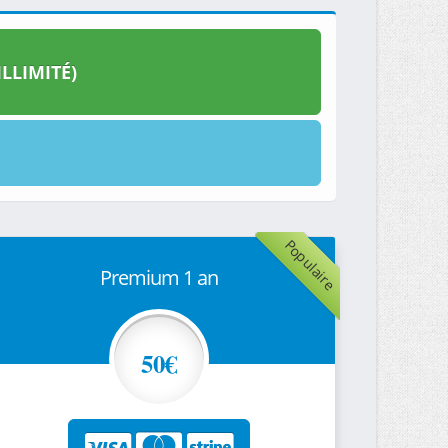
LLIMITÉ)
Populaire
Premium 1 an
50€