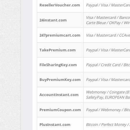
ResellerVoucher.com
Paypal / Visa / MasterCar
Visa / Mastercard / Banco
24instant.com
Carte Bleue / OKPay / Wi
247premiumcart.com
Visa / Mastercard / CCAv
TakePremium.com
Paypal / Visa / MasterCar
FileSharingKey.com
Paypal / Credit Card / Bitc
BuyPremiumKey.com
Paypal / Visa / Masterca
Webmoney / Coingate (BTC
AccountInstant.com
SafetyPay, EUROPEAN Bank
PremiumCoupon.com
Paypal / Webmoney / Bitc
PlusInstant.com
Bitcoin / Perfect Money /