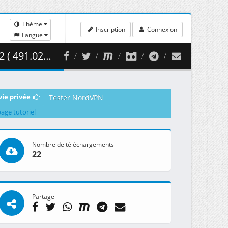
Thème
Inscription
Connexion
Langue
91.02 MB )
vie privée
Tester NordVPN
page tutoriel
Nombre de téléchargements
22
Partage