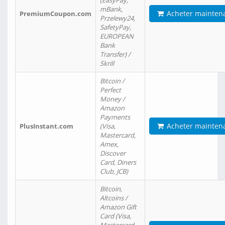
(EasyPay,
mBank,
Acheter mainten
PremiumCoupon.com
Przelewy24,
SafetyPay,
EUROPEAN
Bank
Transfer) /
Skrill
Bitcoin /
Perfect
Money /
Amazon
Payments
Acheter mainten
PlusInstant.com
(Visa,
Mastercard,
Amex,
Discover
Card, Diners
Club, JCB)
Bitcoin,
Altcoins /
Amazon Gift
Card (Visa,