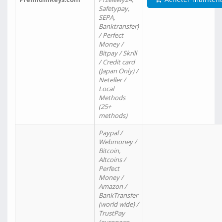
Safetypay,
SEPA,
Banktransfer)
/ Perfect
Money /
Bitpay / Skrill
/ Credit card
(Japan Only) /
Neteller /
Local
Methods
(25+
methods)
Paypal /
Webmoney /
Bitcoin,
Altcoins /
Perfect
Money /
Amazon /
BankTransfer
(world wide) /
TrustPay