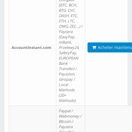
(BTC, BCH,
BTG, CVC,
DASH, ETC,
ETH, LTC,
OMG, ZEC…) /
Paysera
(EasyPay,
mBank,
Acheter mainten
AccountInstant.com
Przelewy24,
SafetyPay,
EUROPEAN
Bank
Transfer) /
Payssion,
Giropay /
Local
Methods
(20+
Methods)
Paypal /
Webmoney /
Bitcoin /
Paysera