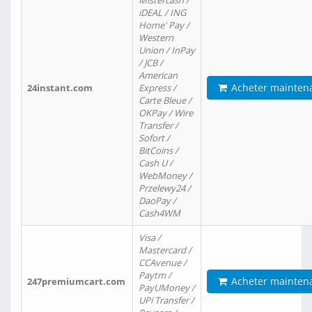
Mistercash /
iDEAL / ING
Home' Pay /
Western
Union / InPay
/ JCB /
American
Acheter mainten
24instant.com
Express /
Carte Bleue /
OKPay / Wire
Transfer /
Sofort /
BitCoins /
Cash U /
WebMoney /
Przelewy24 /
DaoPay /
Cash4WM
Visa /
Mastercard /
CCAvenue /
Paytm /
Acheter mainten
247premiumcart.com
PayUMoney /
UPi Transfer /