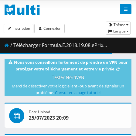
Thème
Inscription
Connexion
Langue
/ Télécharger Formula.E.2018.19.08.ePrix.Paryza.Kwalifikacje.27.04.2019.1080i.PL.HDTV.maraarab.ts ( 2.11 GB )
Nous vous conseillons fortement de prendre un VPN pour
protéger votre téléchargement et votre vie privée
Tester NordVPN
Merci de désactiver votre logiciel anti-pub avant de signaler un
problème.
Consulter la page tutoriel
Date Upload
25/07/2023 20:09