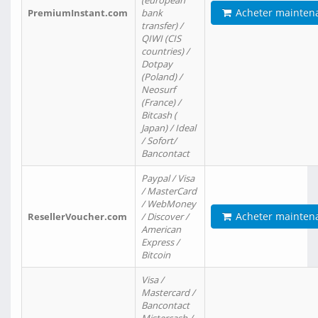
(european
Acheter mainten
PremiumInstant.com
bank
transfer) /
QIWI (CIS
countries) /
Dotpay
(Poland) /
Neosurf
(France) /
Bitcash (
Japan) / Ideal
/ Sofort/
Bancontact
Paypal / Visa
/ MasterCard
/ WebMoney
Acheter mainten
ResellerVoucher.com
/ Discover /
American
Express /
Bitcoin
Visa /
Mastercard /
Bancontact