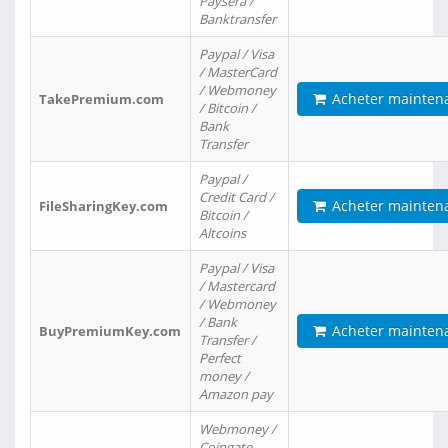
Paysera /
Banktransfer
Paypal / Visa
/ MasterCard
/ Webmoney
Acheter mainten
TakePremium.com
/ Bitcoin /
Bank
Transfer
Paypal /
Credit Card /
Acheter mainten
FileSharingKey.com
Bitcoin /
Altcoins
Paypal / Visa
/ Mastercard
/ Webmoney
/ Bank
Acheter mainten
BuyPremiumKey.com
Transfer /
Perfect
money /
Amazon pay
Webmoney /
Coingate