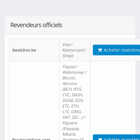
Revendeurs officiels
Visa /
Acheter mainten
GeekDot.be
Mastercard /
Stripe
Paypal /
Webmoney /
Bitcoin,
Altcoins
(BCH, BTG,
CVC, DASH,
DOGE, EOS,
ETC, ETH,
LTC, OMG,
SNT, ZEC…) /
Paysera
(Easypay,
Mbank,
Acheter mainten
PremiumKeys.com
Przelewy24,