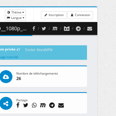
Thème
Inscription
Connexion
Langue
 453.15 MB )
vie privée
Tester NordVPN
page tutoriel
Nombre de téléchargements
26
Partage