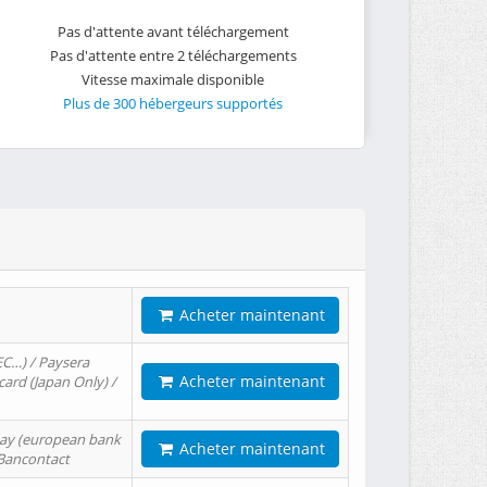
Pas d'attente avant téléchargement
Pas d'attente entre 2 téléchargements
Vitesse maximale disponible
Plus de 300 hébergeurs supportés
Acheter maintenant
EC…) / Paysera
Acheter maintenant
card (Japan Only) /
tPay (european bank
Acheter maintenant
/ Bancontact