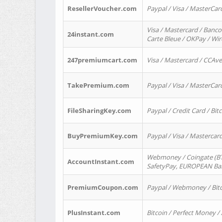
ResellerVoucher.com
Paypal / Visa / MasterCar
Visa / Mastercard / Banco
24instant.com
Carte Bleue / OKPay / Wi
247premiumcart.com
Visa / Mastercard / CCAv
TakePremium.com
Paypal / Visa / MasterCar
FileSharingKey.com
Paypal / Credit Card / Bitc
BuyPremiumKey.com
Paypal / Visa / Masterca
Webmoney / Coingate (BTC
AccountInstant.com
SafetyPay, EUROPEAN Bank
PremiumCoupon.com
Paypal / Webmoney / Bitc
PlusInstant.com
Bitcoin / Perfect Money /