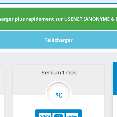
arger plus rapidement sur USENET (ANONYME & I
Télécharger
Premium 1 mois
5€