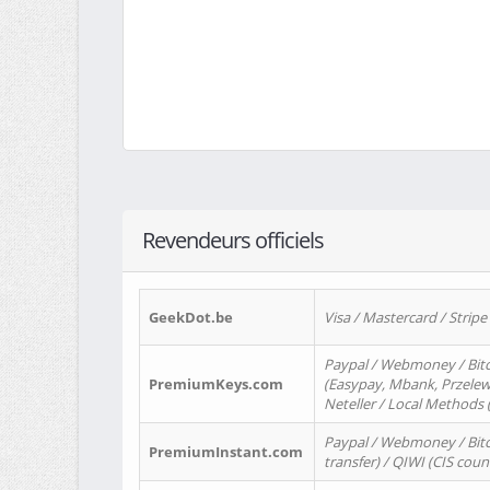
Revendeurs officiels
GeekDot.be
Visa / Mastercard / Stripe
Paypal / Webmoney / Bitc
PremiumKeys.com
(Easypay, Mbank, Przelewy2
Neteller / Local Methods
Paypal / Webmoney / Bitc
PremiumInstant.com
transfer) / QIWI (CIS coun