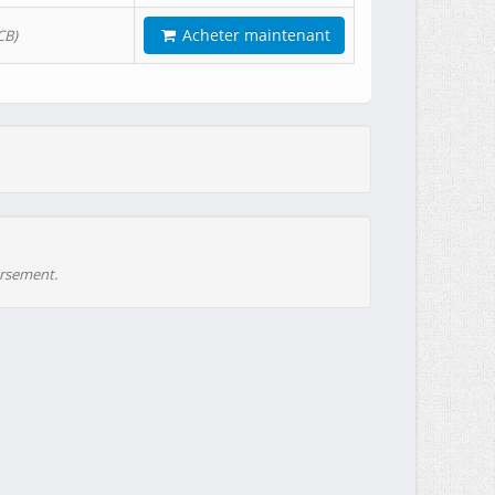
Acheter maintenant
CB)
ursement.