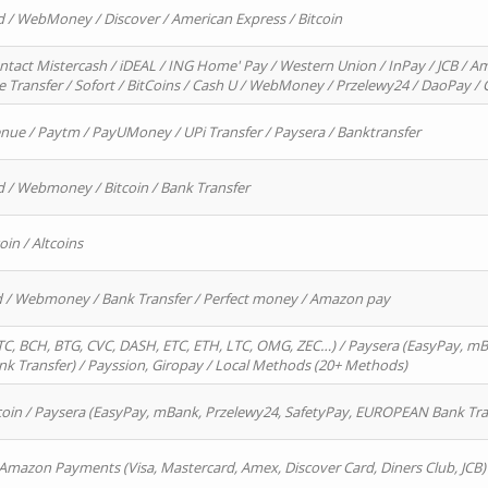
d / WebMoney / Discover / American Express / Bitcoin
ntact Mistercash / iDEAL / ING Home' Pay / Western Union / InPay / JCB / Am
re Transfer / Sofort / BitCoins / Cash U / WebMoney / Przelewy24 / DaoPay 
enue / Paytm / PayUMoney / UPi Transfer / Paysera / Banktransfer
d / Webmoney / Bitcoin / Bank Transfer
oin / Altcoins
rd / Webmoney / Bank Transfer / Perfect money / Amazon pay
, BCH, BTG, CVC, DASH, ETC, ETH, LTC, OMG, ZEC…) / Paysera (EasyPay, mB
 Transfer) / Payssion, Giropay / Local Methods (20+ Methods)
oin / Paysera (EasyPay, mBank, Przelewy24, SafetyPay, EUROPEAN Bank Transf
 Amazon Payments (Visa, Mastercard, Amex, Discover Card, Diners Club, JCB)