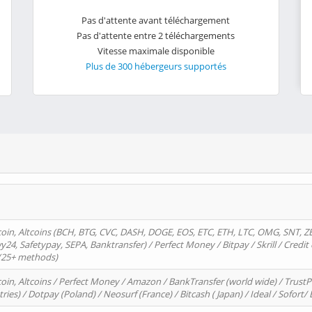
Pas d'attente avant téléchargement
Pas d'attente entre 2 téléchargements
Vitesse maximale disponible
Plus de 300 hébergeurs supportés
oin, Altcoins (BCH, BTG, CVC, DASH, DOGE, EOS, ETC, ETH, LTC, OMG, SNT, Z
4, Safetypay, SEPA, Banktransfer) / Perfect Money / Bitpay / Skrill / Credit 
 (25+ methods)
oin, Altcoins / Perfect Money / Amazon / BankTransfer (world wide) / Trus
tries) / Dotpay (Poland) / Neosurf (France) / Bitcash ( Japan) / Ideal / Sofort