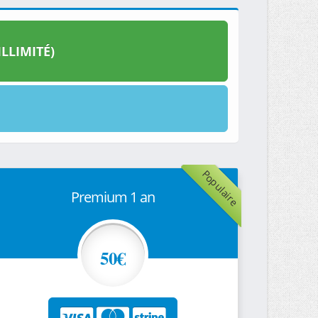
LLIMITÉ)
Populaire
Premium 1 an
50€