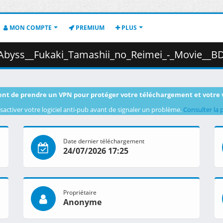
MON COMPTE
PREMIUM
PLUS
aki_Tamashii_no_Reimei_-_Movie__BD__1080p__AAC_.mp4.002 (
nt de prendre un VPN pour protéger votre téléchargement et votre 
sactiver votre logiciel anti-pub avant de signaler un problème.
Consulter la 
Date dernier téléchargement
24/07/2026 17:25
Propriétaire
Anonyme